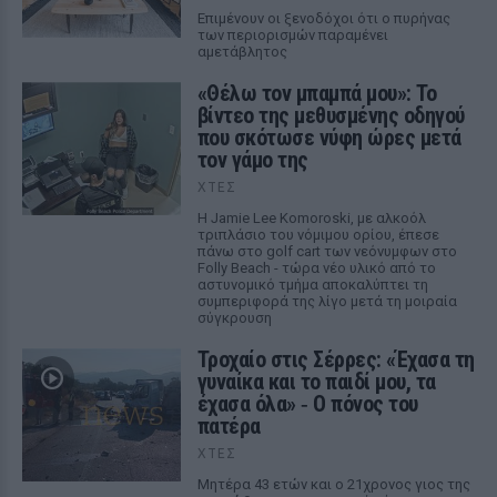
Επιμένουν οι ξενοδόχοι ότι ο πυρήνας
των περιορισμών παραμένει
αμετάβλητος
«Θέλω τον μπαμπά μου»: Το
βίντεο της μεθυσμένης οδηγού
που σκότωσε νύφη ώρες μετά
τον γάμο της
ΧΤΕΣ
Η Jamie Lee Komoroski, με αλκοόλ
τριπλάσιο του νόμιμου ορίου, έπεσε
πάνω στο golf cart των νεόνυμφων στο
Folly Beach - τώρα νέο υλικό από το
αστυνομικό τμήμα αποκαλύπτει τη
συμπεριφορά της λίγο μετά τη μοιραία
σύγκρουση
Τροχαίο στις Σέρρες: «Έχασα τη
γυναίκα και το παιδί μου, τα
έχασα όλα» ‑ Ο πόνος του
πατέρα
ΧΤΕΣ
Μητέρα 43 ετών και ο 21χρονος γιος της