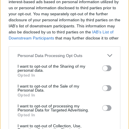
διαδρομή, μόλις ελάχιστων δευτερολέπτων με
interest-based ads based on personal information utilized by
us or personal information disclosed to third parties prior to
αφετηρία τον Νέο Σιδηροδρομικό Σταθμό.
your opt-out. You may separately opt-out of the further
disclosure of your personal information by third parties on the
Αυτόπτες μάρτυρες ανέφεραν νωρίτερα, ότι ο
IAB’s list of downstream participants. This information may
οδηγός έδειχνε να είχε χάσει τις αισθήσεις του εν
also be disclosed by us to third parties on the
IAB’s List of
κινήσει. Έτσι, μπήκε στο αντίθετο ρεύμα επί της
Downstream Participants
that may further disclose it to other
Μοναστηριού και παρέσυρε δύο οχήματα, καθώς και
third parties.
το μηχανάκι που επέβαινε η γυναίκα.
Personal Data Processing Opt Outs
I want to opt-out of the Sharing of my
personal data.
Opted In
I want to opt-out of the Sale of my
Personal Data.
Opted In
I want to opt-out of processing my
Personal Data for Targeted Advertising.
Opted In
I want to opt-out of Collection, Use,