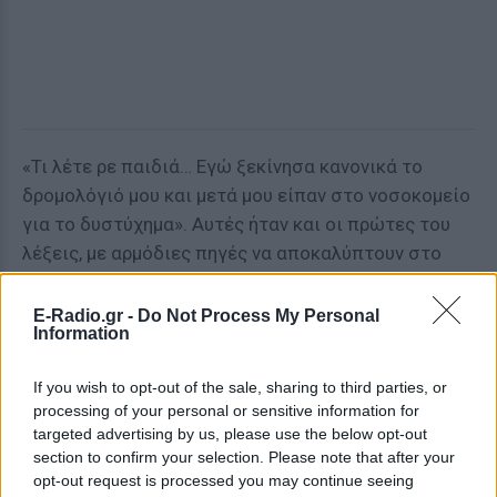
«Τι λέτε ρε παιδιά… Εγώ ξεκίνησα κανονικά το
δρομολόγιό μου και μετά μου είπαν στο νοσοκομείο
για το δυστύχημα». Αυτές ήταν και οι πρώτες του
λέξεις, με αρμόδιες πηγές να αποκαλύπτουν στο
ThessToday.gr ότι ο οδηγός που είναι 45 ετών και
έχει εμπειρία άνω των δέκα ετών στο τιμόνι,
E-Radio.gr -
Do Not Process My Personal
Information
εμφάνισε απώλεια συνείδησης.
Οι γιατροί τον περνούν από εξετάσεις στο
If you wish to opt-out of the sale, sharing to third parties, or
processing of your personal or sensitive information for
Ιπποκράτειο νοσοκομείο, με τους αστυνομικούς να
targeted advertising by us, please use the below opt-out
περιμένουν την κατάθεσή του, μήπως και
section to confirm your selection. Please note that after your
ξεκαθαρίσουν τι ακριβώς συνέβη στη μοιραία
opt-out request is processed you may continue seeing