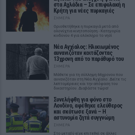
στα Αχλάδια – Σε επιφυλακή η
Κρήτη για νέες πυρκαγιές
ΣΉΜΕΡΑ
Οριοθετήθηκε η πυρκαγιά μετά από
ολονύχτια κινητοποίηση - Κατηγορία
κινδύνου 4 για ολόκληρο το νησί
Νέα Αγχίαλος: Ηλικιωμένος
αυνανιζόταν κοιτάζοντας
13χρονη από το παράθυρό του
ΣΉΜΕΡΑ
Μάθετε για τη σύλληψη 66χρονου που
αυνανιζόταν στη Νέα Αγχίαλο. Δείτε τις
λεπτομέρειες και την απόφαση του
δικαστηρίου. Διαβάστε τώρα!
Συνελήφθη για φόνο στο
Λονδίνο, αφέθηκε ελεύθερος
και σκότωσε ξανά – Η
αστυνομία ζητά συγγνώμη
ΣΉΜΕΡΑ
Στο μεταξύ είχε επιτεθεί σε άλλες