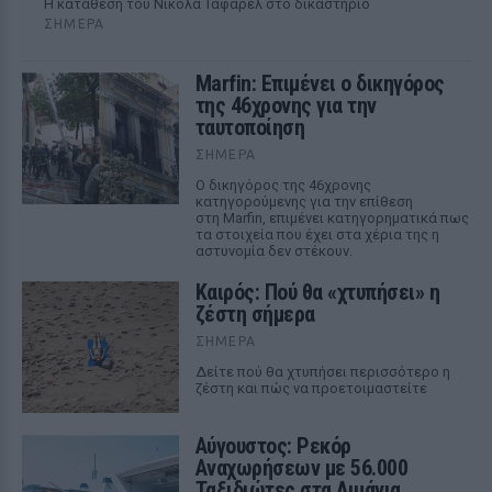
Η κατάθεση του Νικολά Ταφαρέλ στο δικαστήριο
ΣΉΜΕΡΑ
Marfin: Επιμένει ο δικηγόρος
της 46χρονης για την
ταυτοποίηση
ΣΉΜΕΡΑ
Ο δικηγόρος της 46χρονης
κατηγορούμενης για την επίθεση
στη Marfin, επιμένει κατηγορηματικά πως
τα στοιχεία που έχει στα χέρια της η
αστυνομία δεν στέκουν.
Καιρός: Πού θα «χτυπήσει» η
ζέστη σήμερα
ΣΉΜΕΡΑ
Δείτε πού θα χτυπήσει περισσότερο η
ζέστη και πώς να προετοιμαστείτε
Αύγουστος: Ρεκόρ
Αναχωρήσεων με 56.000
Ταξιδιώτες στα Λιμάνια