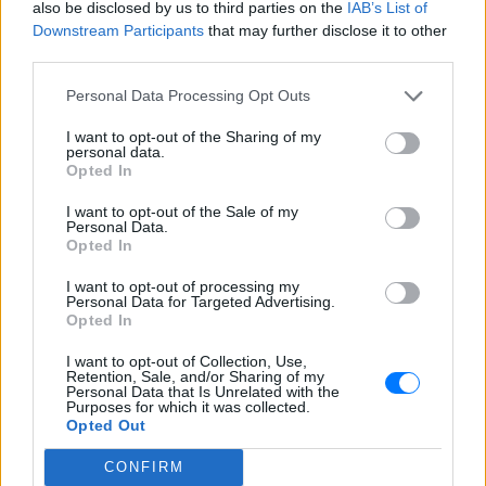
also be disclosed by us to third parties on the
IAB’s List of
Downstream Participants
that may further disclose it to other
third parties.
Personal Data Processing Opt Outs
I want to opt-out of the Sharing of my
personal data.
Opted In
I want to opt-out of the Sale of my
Personal Data.
Opted In
ΔΕΙΤΕ ΕΠΙΣΗΣ
I want to opt-out of processing my
Personal Data for Targeted Advertising.
Opted In
ΣΤΗΝ ΙΔΙΑ ΚΑΤΗΓΟΡΙΑ
I want to opt-out of Collection, Use,
Retention, Sale, and/or Sharing of my
Βάλια Χατζηθεοδώρου: Μπικίνι
Personal Data that Is Unrelated with the
και βραδινές έξοδοι στη
Purposes for which it was collected.
Μύκονο – Οι φωτογραφίες της
Opted Out
ΣΉΜΕΡΑ
CONFIRM
Η παρουσιάστρια μοιράστηκε στο