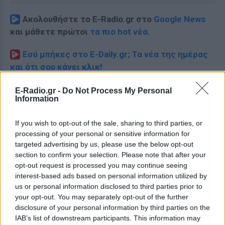
Ακολουθήστε το E-Radio.gr στο
Google News
και μάθετε πρώτοι
τα πιο hot νέα
.
Εσύ μπήκες στο E-Daily.gr; Τα νέα της ημέρας
και ότι σου κάνει κλικ!
Ακολουθήστε το E-Radio.gr και στο Instagram
E-Radio.gr -
Do Not Process My Personal
Information
ΔΙΑΦΗΜΙΣΗ
If you wish to opt-out of the sale, sharing to third parties, or
processing of your personal or sensitive information for
targeted advertising by us, please use the below opt-out
section to confirm your selection. Please note that after your
opt-out request is processed you may continue seeing
interest-based ads based on personal information utilized by
us or personal information disclosed to third parties prior to
your opt-out. You may separately opt-out of the further
disclosure of your personal information by third parties on the
IAB’s list of downstream participants. This information may