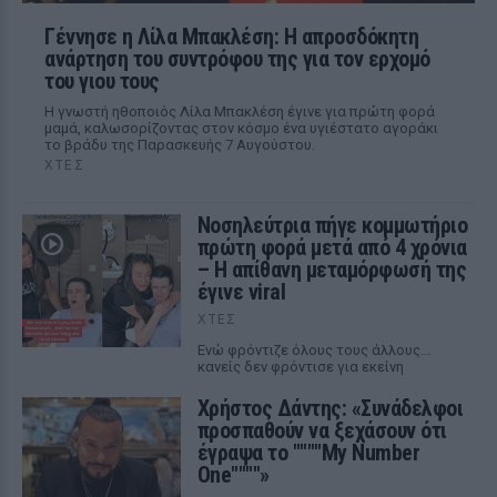
Γέννησε η Λίλα Μπακλέση: Η απροσδόκητη
ανάρτηση του συντρόφου της για τον ερχομό
του γιου τους
Η γνωστή ηθοποιός Λίλα Μπακλέση έγινε για πρώτη φορά
μαμά, καλωσορίζοντας στον κόσμο ένα υγιέστατο αγοράκι
το βράδυ της Παρασκευής 7 Αυγούστου.
ΧΤΕΣ
Νοσηλεύτρια πήγε κομμωτήριο
πρώτη φορά μετά από 4 χρόνια
– Η απίθανη μεταμόρφωσή της
έγινε viral
ΧΤΕΣ
Ενώ φρόντιζε όλους τους άλλους...
κανείς δεν φρόντισε για εκείνη
Χρήστος Δάντης: «Συνάδελφοι
προσπαθούν να ξεχάσουν ότι
έγραψα το """"My Number
One""""»