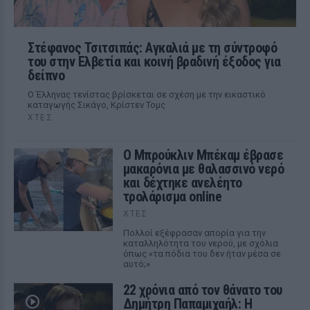
Στέφανος Τσιτσιπάς: Αγκαλιά με τη σύντροφό
του στην Ελβετία και κοινή βραδινή έξοδος για
δείπνο
Ο Έλληνας τενίστας βρίσκεται σε σχέση με την εικαστικό
καταγωγής Σικάγο, Κρίστεν Τομς
ΧΤΕΣ
Ο Μπρούκλιν Μπέκαμ έβρασε
μακαρόνια με θαλασσινό νερό
και δέχτηκε ανελέητο
τρολάρισμα online
ΧΤΕΣ
Πολλοί εξέφρασαν απορία για την
καταλληλότητα του νερού, με σχόλια
όπως «τα πόδια του δεν ήταν μέσα σε
αυτό;»
22 χρόνια από τον θάνατο του
Δημήτρη Παπαμιχαήλ: Η