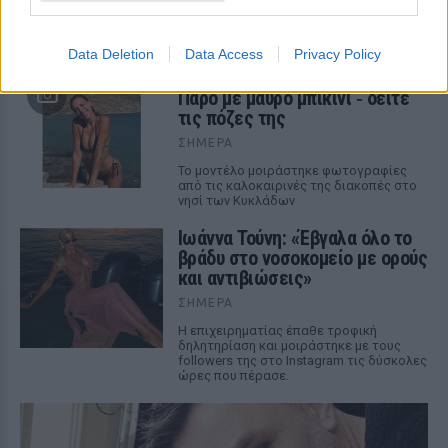
Instagram σειρά στιγμιότυπων από τις
καλοκαιρινές της διακοπές στο «νησί
των ανέμων».
Data Deletion
Data Access
Privacy Policy
Η Γαρυφαλλιά Καληφώνη στην
Πάρο με μαύρο μπικίνι ‑ δείτε
τις πόζες της
ΣΉΜΕΡΑ
Το μοντέλο μοιράστηκε φωτογραφίες
από τις καλοκαιρινές της διακοπές στο
νησί των Κυκλάδων
Ιωάννα Τούνη: «Έβγαλα όλο το
βράδυ στο νοσοκομείο με ορούς
και αντιβιώσεις»
ΣΉΜΕΡΑ
Η επιχειρηματίας έπαθε τροφική
δηλητηρίαση και μοιράστηκε με τους
followers της στο Instagram τις δύσκολες
ώρες που πέρασε.