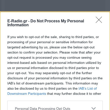
E-Radio.gr -
Do Not Process My Personal
Information
If you wish to opt-out of the sale, sharing to third parties, or
processing of your personal or sensitive information for
targeted advertising by us, please use the below opt-out
Ακολουθήστε το E-Radio.gr στο
Google News
section to confirm your selection. Please note that after your
και μάθετε πρώτοι
τα πιο hot νέα
.
opt-out request is processed you may continue seeing
interest-based ads based on personal information utilized by
Για ακόμη περισσότερα
νέα
, μπείτε στην
ροή
us or personal information disclosed to third parties prior to
ειδήσεων
του E-Daily.gr
your opt-out. You may separately opt-out of the further
disclosure of your personal information by third parties on the
IAB’s list of downstream participants. This information may
Ακολουθήστε το E-Radio.gr και στο Instagram
also be disclosed by us to third parties on the
IAB’s List of
ΔΙΑΦΗΜΙΣΗ
Downstream Participants
that may further disclose it to other
third parties.
Personal Data Processing Opt Outs