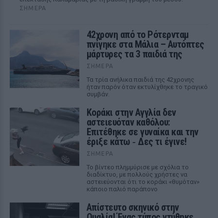
ΣΉΜΕΡΑ
42χρονη από το Ρότερνταμ
πνίγηκε στα Μάλια – Αυτόπτες
μάρτυρες τα 3 παιδιά της
ΣΉΜΕΡΑ
Τα τρία ανήλικα παιδιά της 42χρονης
ήταν παρόν όταν εκτυλίχθηκε το τραγικό
συμβάν.
Kοράκι στην Αγγλία δεν
αστειευόταν καθόλου:
Επιτέθηκε σε γυναίκα και την
έριξε κάτω ‑ Δες τι έγινε!
ΣΉΜΕΡΑ
Το βίντεο πλημμύρισε με σχόλια το
διαδίκτυο, με πολλούς χρήστες να
αστειεύονται ότι το κοράκι «θυμόταν»
κάποιο παλιό παράπονο
Απίστευτο σκηνικό στην
Ουαλία! Ένας τύπος ντύθηκε