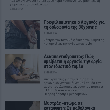
καθώς εντείνεται το τέταρτο κύμα καύσωνα που μαστίζει τη
χώρα φέτος το καλοκαίρι
ΣΉΜΕΡΑ
Προφυλακίστηκε ο Αφγανός για
τη δολοφονία της 38χρονης
ΣΉΜΕΡΑ
Ζήτησε τον ιατρικό φάκελο του θύματος
και αρνείται την ανθρωποκτονία
Δεκαπενταύγουστος: Πώς
αμείβεται η εργασία την αργία
στον ιδιωτικό τομέα
ΣΉΜΕΡΑ
Διευκρινίσεις για την αμοιβή των
εργαζομένων του ιδιωτικού τομέα την
αργία του Δεκαπενταύγουστου παρέχει
η ΓΣΕΕ. Μέσω του Κέντρου
Πληροφόρησης Εργαζόμενων
Μυστράς ‑πτώμα σε
καταψύκτη: Σε παθολογικά