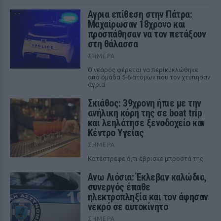
Αγρια επίθεση στην Πάτρα:
Μαχαίρωσαν 18χρονο και
προσπάθησαν να τον πετάξουν
στη θάλασσα
ΣΉΜΕΡΑ
Ο νεαρός φέρεται να περικυκλώθηκε
από ομάδα 5-6 ατόμων που τον χτύπησαν
άγρια
Σκιάθος: 39χρονη ήπιε με την
ανήλικη κόρη της σε boat trip
και λεηλάτησε ξενοδοχείο και
Κέντρο Υγείας
ΣΉΜΕΡΑ
Κατέστρεφε ό,τι έβρισκε μπροστά της
Ανω Λιόσια: Έκλεβαν καλώδια,
συνεργός έπαθε
ηλεκτροπληξία και τον άφησαν
νεκρό σε αυτοκίνητο
ΣΉΜΕΡΑ