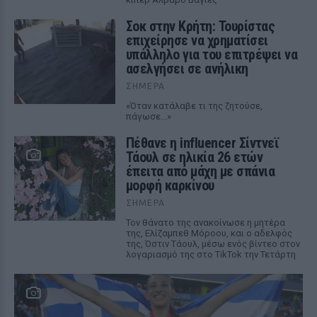
Σοκ στην Κρήτη: Τουρίστας
επιχείρησε να χρηματίσει
υπάλληλο για του επιτρέψει να
ασελγήσει σε ανήλικη
ΣΉΜΕΡΑ
«Όταν κατάλαβε τι της ζητούσε,
πάγωσε...»
Πέθανε η influencer Σίντνεϊ
Τάουλ σε ηλικία 26 ετών
έπειτα από μάχη με σπάνια
μορφή καρκίνου
ΣΉΜΕΡΑ
Τον θάνατο της ανακοίνωσε η μητέρα
της, Ελίζαμπεθ Μόροου, και ο αδελφός
της, Όστιν Τάουλ, μέσω ενός βίντεο στον
λογαριασμό της στο TikTok την Τετάρτη