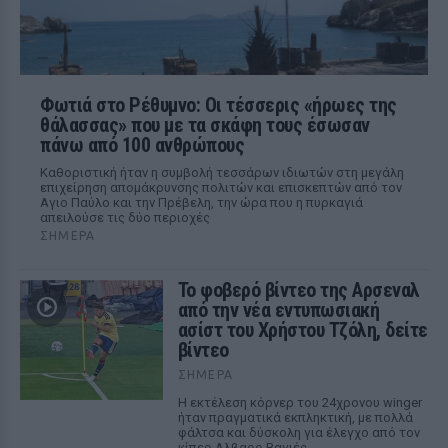
Φωτιά στο Ρέθυμνο: Οι τέσσερις «ήρωες της
θάλασσας» που με τα σκάφη τους έσωσαν
πάνω από 100 ανθρώπους
Καθοριστική ήταν η συμβολή τεσσάρων ιδιωτών στη μεγάλη
επιχείρηση απομάκρυνσης πολιτών και επισκεπτών από τον
Αγιο Παύλο και την Πρέβελη, την ώρα που η πυρκαγιά
απειλούσε τις δύο περιοχές
ΣΉΜΕΡΑ
Το φοβερό βίντεο της Αρσεναλ
από την νέα εντυπωσιακή
ασίστ του Χρήστου Τζόλη, δείτε
βίντεο
ΣΉΜΕΡΑ
Η εκτέλεση κόρνερ του 24χρονου winger
ήταν πραγματικά εκπληκτική, με πολλά
φάλτσα και δύσκολη για έλεγχο από τον
κίπερ Αλβαρο Βαγιές