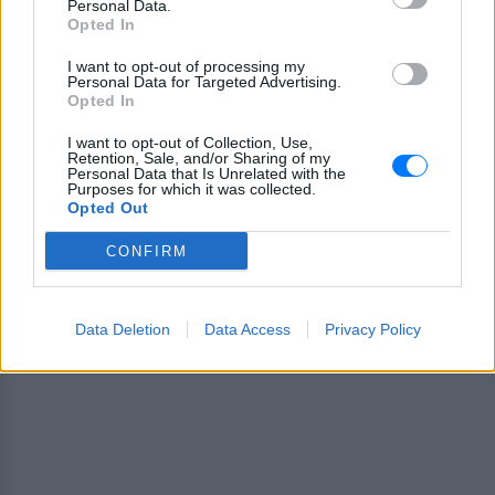
Personal Data.
Για ακόμη περισσότερα
νέα
, μπείτε στην
ροή
Opted In
ειδήσεων
του E-Daily.gr
I want to opt-out of processing my
Personal Data for Targeted Advertising.
Ακολουθήστε το E-Radio.gr και στο Instagram
Opted In
ΔΙΑΦΗΜΙΣΗ
I want to opt-out of Collection, Use,
Retention, Sale, and/or Sharing of my
Personal Data that Is Unrelated with the
Purposes for which it was collected.
Opted Out
CONFIRM
Data Deletion
Data Access
Privacy Policy