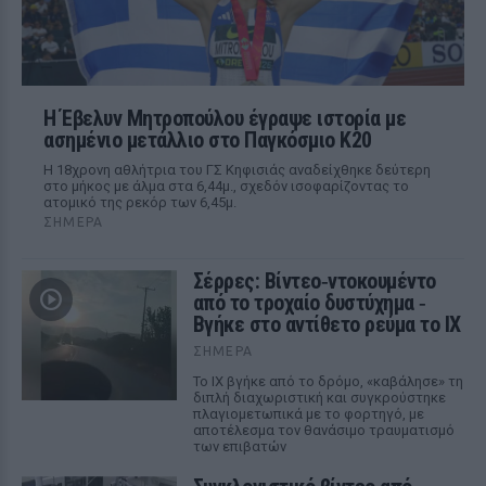
Η Έβελυν Μητροπούλου έγραψε ιστορία με
ασημένιο μετάλλιο στο Παγκόσμιο Κ20
Η 18χρονη αθλήτρια του ΓΣ Κηφισιάς αναδείχθηκε δεύτερη
στο μήκος με άλμα στα 6,44μ., σχεδόν ισοφαρίζοντας το
ατομικό της ρεκόρ των 6,45μ.
ΣΉΜΕΡΑ
Σέρρες: Βίντεο‑ντοκουμέντο
από το τροχαίο δυστύχημα ‑
Βγήκε στο αντίθετο ρεύμα το ΙΧ
ΣΉΜΕΡΑ
Το ΙΧ βγήκε από το δρόμο, «καβάλησε» τη
διπλή διαχωριστική και συγκρούστηκε
πλαγιομετωπικά με το φορτηγό, με
αποτέλεσμα τον θανάσιμο τραυματισμό
των επιβατών