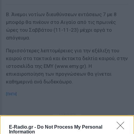
Β. Άνεμοι νοτίων διευθύνσεων εντάσεως 7 με 8
μποφόρ θα πνέουν στο Αιγαίο από τις πρωινές
ώρες του Σαββάτου (11-11-23) μέχρι αργά το
απόγευμα.
Περισσότερες λεπτομέρειες για την εξέλιξη του
καιρού στα τακτικά και έκτακτα δελτία καιρού, στην
ιστοσελίδα της ΕΜΥ (www.emy.gr). Η
επικαιροποίηση των προγνώσεων θα γίνεται
καθημερινά ανά δωδεκάωρο.
[ΠΗΓΗ]
ΔΙΑΦΗΜΙΣΗ
E-Radio.gr -
Do Not Process My Personal
Information