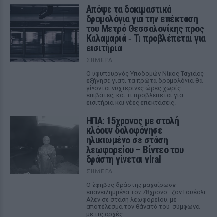
Απόψε τα δοκιμαστικά
δρομολόγια για την επέκταση
του Μετρό Θεσσαλονίκης προς
Καλαμαριά ‑ Τι προβλέπεται για
εισιτήρια
ΣΉΜΕΡΑ
Ο υφυπουργός Υποδομών Νίκος Ταχιάος
εξήγησε γιατί τα πρώτα δρομολόγια θα
γίνονται νυχτερινές ώρες χωρίς
επιβάτες, και τι προβλέπεται για
εισιτήρια και νέες επεκτάσεις.
ΗΠΑ: 15χρονος με στολή
κλόουν δολοφόνησε
ηλικιωμένο σε στάση
λεωφορείου – Βίντεο του
δράστη γίνεται viral
ΣΉΜΕΡΑ
Ο έφηβος δράστης μαχαίρωσε
επανειλημμένα τον 78χρονο Τζον Γουέσλι
Αλεν σε στάση λεωφορείου, με
αποτέλεσμα τον θάνατό του, σύμφωνα
με τις αρχές