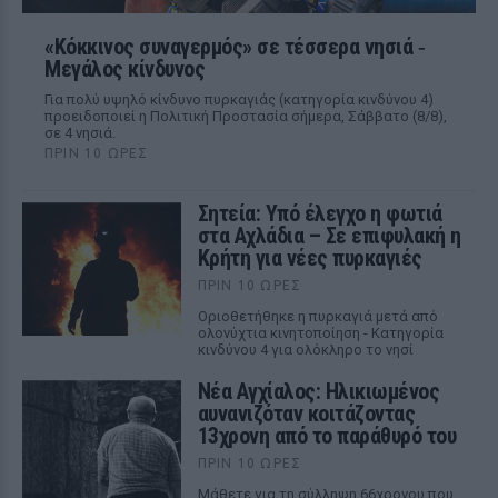
«Κόκκινος συναγερμός» σε τέσσερα νησιά ‑
Μεγάλος κίνδυνος
Για πολύ υψηλό κίνδυνο πυρκαγιάς (κατηγορία κινδύνου 4)
προειδοποιεί η Πολιτική Προστασία σήμερα, Σάββατο (8/8),
σε 4 νησιά.
ΠΡΙΝ 10 ΏΡΕΣ
Σητεία: Υπό έλεγχο η φωτιά
στα Αχλάδια – Σε επιφυλακή η
Κρήτη για νέες πυρκαγιές
ΠΡΙΝ 10 ΏΡΕΣ
Οριοθετήθηκε η πυρκαγιά μετά από
ολονύχτια κινητοποίηση - Κατηγορία
κινδύνου 4 για ολόκληρο το νησί
Νέα Αγχίαλος: Ηλικιωμένος
αυνανιζόταν κοιτάζοντας
13χρονη από το παράθυρό του
ΠΡΙΝ 10 ΏΡΕΣ
Μάθετε για τη σύλληψη 66χρονου που