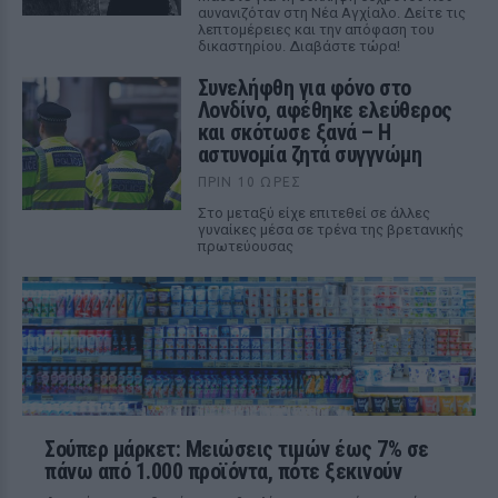
αυνανιζόταν στη Νέα Αγχίαλο. Δείτε τις
λεπτομέρειες και την απόφαση του
δικαστηρίου. Διαβάστε τώρα!
Συνελήφθη για φόνο στο
Λονδίνο, αφέθηκε ελεύθερος
και σκότωσε ξανά – Η
αστυνομία ζητά συγγνώμη
ΠΡΙΝ 10 ΏΡΕΣ
Στο μεταξύ είχε επιτεθεί σε άλλες
γυναίκες μέσα σε τρένα της βρετανικής
πρωτεύουσας
Σούπερ μάρκετ: Μειώσεις τιμών έως 7% σε
πάνω από 1.000 προϊόντα, πότε ξεκινούν