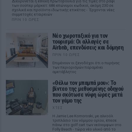
Διευρύνεται η εθνική πρωτοβουλία για τις τιμές στο ράφι
των σούπερ μάρκετ: 686 επώνυμοι κωδικοί, ακόμη 230 σε
σχολικά και προϊόντα ιδιωτικής ετικέτας - Έρχονται νέες
συμμετοχές εταιρειών
ΠΡΙΝ 10 ΏΡΕΣ
Νέο χωροταξικό για τον
τουρισμό: Οι αλλαγές σε
Airbnb, επενδύσεις και δόμηση
ΠΡΙΝ 10 ΏΡΕΣ
Επιμένουν οι ξενοδόχοι ότι ο πυρήνας
των περιορισμών παραμένει
αμετάβλητος
«Θέλω τον μπαμπά μου»: Το
βίντεο της μεθυσμένης οδηγού
που σκότωσε νύφη ώρες μετά
τον γάμο της
ΧΤΕΣ
Η Jamie Lee Komoroski, με αλκοόλ
τριπλάσιο του νόμιμου ορίου, έπεσε
πάνω στο golf cart των νεόνυμφων στο
Folly Beach - τώρα νέο υλικό από το