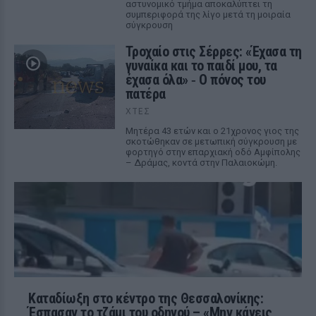
αστυνομικό τμήμα αποκαλύπτει τη
συμπεριφορά της λίγο μετά τη μοιραία
σύγκρουση
Τροχαίο στις Σέρρες: «Έχασα τη
γυναίκα και το παιδί μου, τα
έχασα όλα» ‑ Ο πόνος του
πατέρα
ΧΤΕΣ
Μητέρα 43 ετών και ο 21χρονος γιος της
σκοτώθηκαν σε μετωπική σύγκρουση με
φορτηγό στην επαρχιακή οδό Αμφίπολης
– Δράμας, κοντά στην Παλαιοκώμη.
Καταδίωξη στο κέντρο της Θεσσαλονίκης:
Έσπασαν το τζάμι του οδηγού – «Μην κάνεις