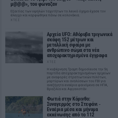
μ@@@», του φώναζαν
Εξαιτίας των υψηλών ταχυτήτων το λευκό όχημα έχασε τον
έλεγχο και καρφώθηκε πάνω σε κολονάκια.
ΧΤΕΣ
Αρχεία UFO: Αθόρυβα τριγωνικά
σκάφη 152 μέτρων και
μεταλλική σφαίρα με
ανθρώπινο σώμα στα νέα
αποχαρακτηρισμένα έγγραφα
ΧΤΕΣ
Η κυβέρνηση Τραμπ δημοσίευσε την 5η
παρτίδα αποχαρακτηρισμένων αρχείων
με αναφορές στρατιωτικών πιλότων,
μαρτύρων και αναλύσεων του FBI για
ανεξήγητα εναέρια φαινόμενα σε ΗΠΑ,
Βραζιλία και Αφγανιστάν.
Φωτιά στην Κόρινθο:
Συναγερμός στο Στεφάνι ‑
Εναέρια μέσα και μήνυμα
εκκένωσης από το 112