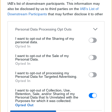
IAB’s list of downstream participants. This information may
also be disclosed by us to third parties on the
IAB’s List of
Downstream Participants
that may further disclose it to other
third parties.
Personal Data Processing Opt Outs
I want to opt-out of the Sharing of my
personal data.
ΔΕΙΤΕ ΕΠΙΣΗΣ
Opted In
ΣΤΗΝ ΙΔΙΑ ΚΑΤΗΓΟΡΙΑ
I want to opt-out of the Sale of my
Personal Data.
Opted In
Marfin: Επιμένει ο δικηγόρος
της 46χρονης για την
I want to opt-out of processing my
Personal Data for Targeted Advertising.
ταυτοποίηση
Opted In
ΠΡΙΝ 10 ΏΡΕΣ
I want to opt-out of Collection, Use,
Ο δικηγόρος της 46χρονης
Retention, Sale, and/or Sharing of my
κατηγορούμενης για την επίθεση
Personal Data that Is Unrelated with the
στη Marfin, επιμένει κατηγορηματικά πως
Purposes for which it was collected.
τα στοιχεία που έχει στα χέρια της η
Opted Out
αστυνομία δεν στέκουν.