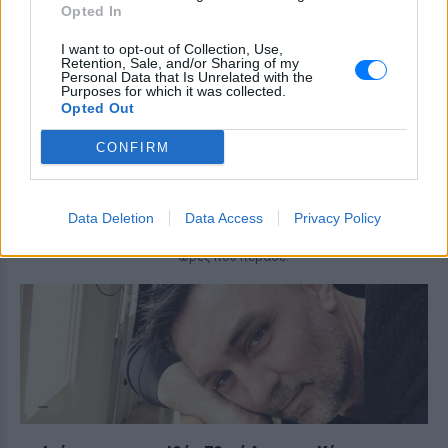
Opted In
ΣΉΜΕΡΑ
I want to opt-out of Collection, Use,
Το μοντέλο μοιράστηκε φωτογραφίες
Retention, Sale, and/or Sharing of my
από τις καλοκαιρινές της διακοπές στο
Personal Data that Is Unrelated with the
νησί των Κυκλάδων
Purposes for which it was collected.
Opted Out
Ιωάννα Τούνη: «Έβγαλα όλο το
βράδυ στο νοσοκομείο με ορούς
CONFIRM
και αντιβιώσεις»
ΣΉΜΕΡΑ
Η επιχειρηματίας έπαθε τροφική
Data Deletion
Data Access
Privacy Policy
δηλητηρίαση και μοιράστηκε με τους
followers της στο Instagram τις δύσκολες
ώρες που πέρασε.