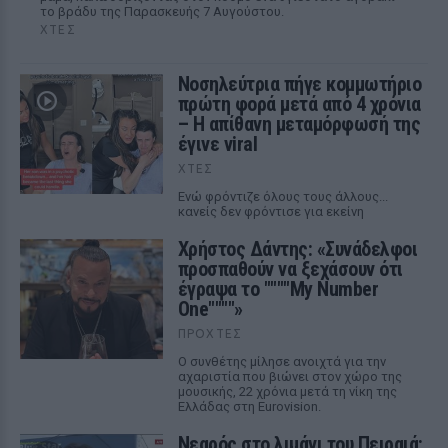
το βράδυ της Παρασκευής 7 Αυγούστου.
ΧΤΕΣ
Νοσηλεύτρια πήγε κομμωτήριο
πρώτη φορά μετά από 4 χρόνια
– Η απίθανη μεταμόρφωσή της
έγινε viral
ΧΤΕΣ
Ενώ φρόντιζε όλους τους άλλους...
κανείς δεν φρόντισε για εκείνη
Χρήστος Δάντης: «Συνάδελφοι
προσπαθούν να ξεχάσουν ότι
έγραψα το """"My Number
One""""»
ΠΡΟΧΤΈΣ
Ο συνθέτης μίλησε ανοιχτά για την
αχαριστία που βιώνει στον χώρο της
μουσικής, 22 χρόνια μετά τη νίκη της
Ελλάδας στη Eurovision.
Νεαρός στο λιμάνι του Πειραιά: