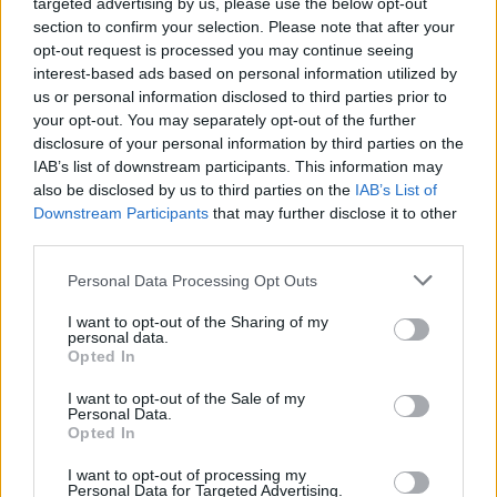
targeted advertising by us, please use the below opt-out
section to confirm your selection. Please note that after your
opt-out request is processed you may continue seeing
interest-based ads based on personal information utilized by
us or personal information disclosed to third parties prior to
your opt-out. You may separately opt-out of the further
ΔΕΙΤΕ ΕΠΙΣΗΣ
disclosure of your personal information by third parties on the
IAB’s list of downstream participants. This information may
also be disclosed by us to third parties on the
IAB’s List of
ΣΤΗΝ ΙΔΙΑ ΚΑΤΗΓΟΡΙΑ
Downstream Participants
that may further disclose it to other
third parties.
Βάλια Χατζηθεοδώρου: Μπικίνι
και βραδινές έξοδοι στη
Personal Data Processing Opt Outs
Μύκονο – Οι φωτογραφίες της
I want to opt-out of the Sharing of my
ΣΉΜΕΡΑ
personal data.
Opted In
Η παρουσιάστρια μοιράστηκε στο
Instagram σειρά στιγμιότυπων από τις
καλοκαιρινές της διακοπές στο «νησί
I want to opt-out of the Sale of my
των ανέμων».
Personal Data.
Opted In
Η Γαρυφαλλιά Καληφώνη στην
Πάρο με μαύρο μπικίνι ‑ δείτε
I want to opt-out of processing my
Personal Data for Targeted Advertising.
τις πόζες της