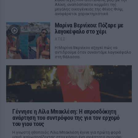
Αλίκη, αναπόσπαστο κομμάτι της
μεγάλης οικογένειας της Φίνος Φιλμ,
αναφέρεται χαρακτηριστικά
Μαρίνα Βερνίκου: Πόζαρε με
λαγοκέφαλο στο χέρι
ΧΤΕΣ
Η Μαρίνα Βερνίκου εξηγεί πώς να
αντιδρούμε όταν συναντάμε λαγοκέφαλο
στη θάλασσα
Γέννησε η Λίλα Μπακλέση: Η απροσδόκητη
ανάρτηση του συντρόφου της για τον ερχομό
του γιου τους
Η γνωστή ηθοποιός Λίλα Μπακλέση έγινε για πρώτη φορά
μαμά, καλωσορίζοντας στον κόσμο ένα υγιέστατο αγοράκι