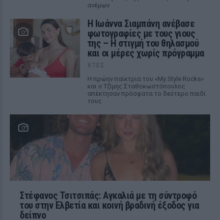
ανέμων
H Ιωάννα Σιαμπάνη ανέβασε
φωτογραφίες με τους γιους
της – Η στιγμή του θηλασμού
και οι μέρες χωρίς πρόγραμμα
ΧΤΕΣ
Η πρώην παίκτρια του «My Style Rocks»
και ο Τζίμης Σταθοκωστόπουλος
απέκτησαν πρόσφατα το δεύτερο παιδί
τους
Στέφανος Τσιτσιπάς: Αγκαλιά με τη σύντροφό
του στην Ελβετία και κοινή βραδινή έξοδος για
δείπνο