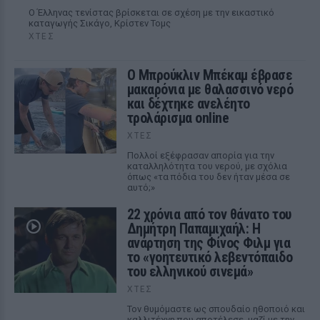
Ο Έλληνας τενίστας βρίσκεται σε σχέση με την εικαστικό
καταγωγής Σικάγο, Κρίστεν Τομς
ΧΤΕΣ
Ο Μπρούκλιν Μπέκαμ έβρασε
μακαρόνια με θαλασσινό νερό
και δέχτηκε ανελέητο
τρολάρισμα online
ΧΤΕΣ
Πολλοί εξέφρασαν απορία για την
καταλληλότητα του νερού, με σχόλια
όπως «τα πόδια του δεν ήταν μέσα σε
αυτό;»
22 χρόνια από τον θάνατο του
Δημήτρη Παπαμιχαήλ: Η
ανάρτηση της Φίνος Φιλμ για
το «γοητευτικό λεβεντόπαιδο
του ελληνικού σινεμά»
ΧΤΕΣ
Τον θυμόμαστε ως σπουδαίο ηθοποιό και
καλλιτέχνη που αποτέλεσε, μαζί με την