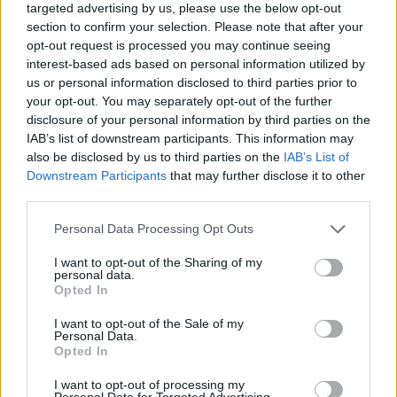
targeted advertising by us, please use the below opt-out
section to confirm your selection. Please note that after your
opt-out request is processed you may continue seeing
interest-based ads based on personal information utilized by
ΔΕΙΤΕ ΕΠΙΣΗΣ
us or personal information disclosed to third parties prior to
your opt-out. You may separately opt-out of the further
disclosure of your personal information by third parties on the
ΣΤΗΝ ΙΔΙΑ ΚΑΤΗΓΟΡΙΑ
IAB’s list of downstream participants. This information may
also be disclosed by us to third parties on the
IAB’s List of
Ο Λάκης Γαβαλάς έκλεισε τα 74
Downstream Participants
that may further disclose it to other
και μοιράστηκε ένα μήνυμα που
third parties.
συγκίνησε ‑ Τι έγραψε για τη
ζωή, τους γονείς του και την
Personal Data Processing Opt Outs
υγεία του
I want to opt-out of the Sharing of my
ΣΉΜΕΡΑ
personal data.
Ο διάσημος σχεδιαστής μόδας
Opted In
μοιράστηκε ένα συγκινητικό μήνυμα στο
Instagram, μιλώντας για την οικογένειά
I want to opt-out of the Sale of my
του, τη δημιουργικότητά του και τη χαρά
Personal Data.
της ζωής.
Opted In
O Γιώργος Παράσχος ξανά στο
I want to opt-out of processing my
νοσοκομείο για θεραπεία κατά
Personal Data for Targeted Advertising.