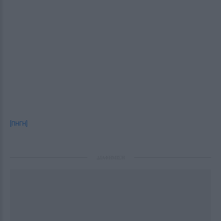
[ΠΗΓΗ]
ΔΙΑΦΗΜΙΣΗ