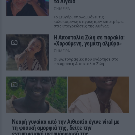
το Αιγαίο
ΣΉΜΕΡΑ
Το ζευγάρι απολαμβάνει τις
καλοκαιρινές στιγμές πριν επιστρέψει
στις υποχρεώσεις της Αθήνας
Η Αποστολία Ζώη σε παραλία:
«Χαρούμενη, γεμάτη αλμύρα»
ΣΉΜΕΡΑ
Οι φωτογραφίες που ανάρτησε στο
Instagram η Αποστολία Ζώη
Νεαρή γυναίκα από την Αιθιοπία έγινε viral με
τη φυσική ομορφιά της, δείτε την
εντυπωσιακή μεταμόρφωσή της