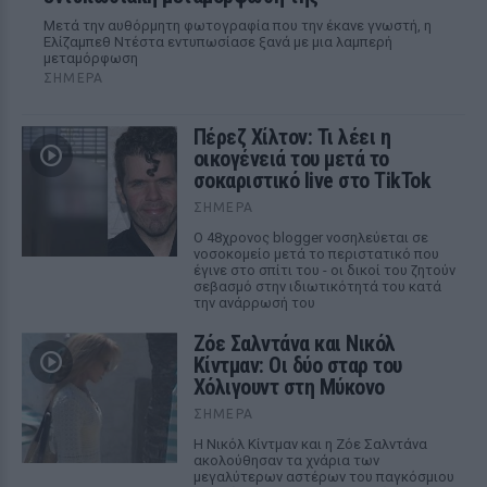
Μετά την αυθόρμητη φωτογραφία που την έκανε γνωστή, η
Ελίζαμπεθ Ντέστα εντυπωσίασε ξανά με μια λαμπερή
μεταμόρφωση
ΣΉΜΕΡΑ
Πέρεζ Χίλτον: Τι λέει η
οικογένειά του μετά το
σοκαριστικό live στο TikTok
ΣΉΜΕΡΑ
Ο 48χρονος blogger νοσηλεύεται σε
νοσοκομείο μετά το περιστατικό που
έγινε στο σπίτι του - οι δικοί του ζητούν
σεβασμό στην ιδιωτικότητά του κατά
την ανάρρωσή του
Ζόε Σαλντάνα και Νικόλ
Κίντμαν: Οι δύο σταρ του
Χόλιγουντ στη Μύκονο
ΣΉΜΕΡΑ
Η Νικόλ Κίντμαν και η Ζόε Σαλντάνα
ακολούθησαν τα χνάρια των
μεγαλύτερων αστέρων του παγκόσμιου