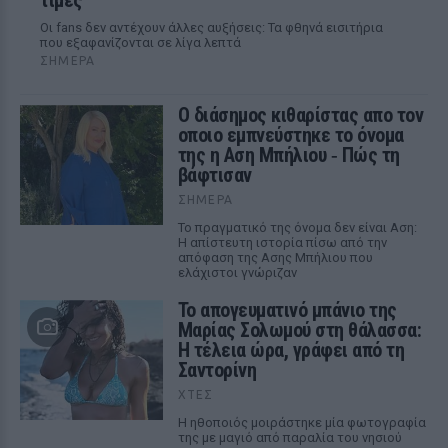
Οι fans δεν αντέχουν άλλες αυξήσεις: Τα φθηνά εισιτήρια
που εξαφανίζονται σε λίγα λεπτά
ΣΉΜΕΡΑ
Ο διάσημος κιθαρίστας απο τον
οποιο εμπνεύστηκε το όνομα
της η Αση Μπήλιου ‑ Πώς τη
βάφτισαν
ΣΉΜΕΡΑ
Το πραγματικό της όνομα δεν είναι Αση:
Η απίστευτη ιστορία πίσω από την
απόφαση της Ασης Μπήλιου που
ελάχιστοι γνώριζαν
Το απογευματινό μπάνιο της
Μαρίας Σολωμού στη θάλασσα:
Η τέλεια ώρα, γράφει από τη
Σαντορίνη
ΧΤΕΣ
Η ηθοποιός μοιράστηκε μία φωτογραφία
της με μαγιό από παραλία του νησιού