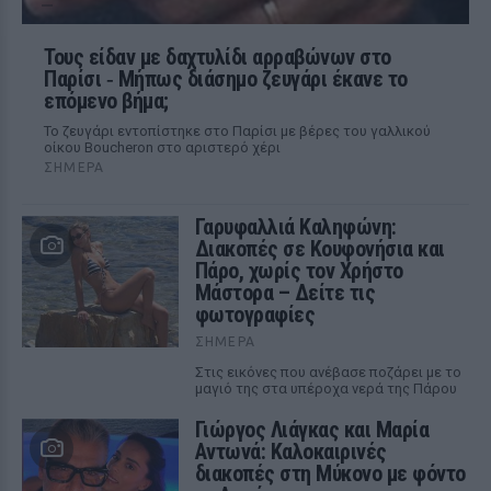
Τους είδαν με δαχτυλίδι αρραβώνων στο
Παρίσι ‑ Μήπως διάσημο ζευγάρι έκανε το
επόμενο βήμα;
Το ζευγάρι εντοπίστηκε στο Παρίσι με βέρες του γαλλικού
οίκου Boucheron στο αριστερό χέρι
ΣΉΜΕΡΑ
Γαρυφαλλιά Καληφώνη:
Διακοπές σε Κουφονήσια και
Πάρο, χωρίς τον Χρήστο
Μάστορα – Δείτε τις
φωτογραφίες
ΣΉΜΕΡΑ
Στις εικόνες που ανέβασε ποζάρει με το
μαγιό της στα υπέροχα νερά της Πάρου
Γιώργος Λιάγκας και Μαρία
Αντωνά: Καλοκαιρινές
διακοπές στη Μύκονο με φόντο