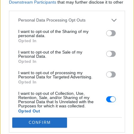
Downstream Participants
that may further disclose it to other
«Δημοκρατία είναι η φωνή του λαού, που πρέπει να
third parties.
γίνεται σεβαστή πάντα. Τα συγχαρητήριά μου στους
θεσμούς της Αργεντινής που έφεραν σε πέρας την
Personal Data Processing Opt Outs
εκλογική διαδικασία και στον λαό της Αργεντινής
I want to opt-out of the Sharing of my
που συμμετείχε (...) με συντεταγμένο και ειρηνικό
personal data.
Opted In
τρόπο. Εύχομαι στη νέα κυβέρνηση καλή τύχη και
καλή επιτυχία», ανέφερε ο κεντροαριστερός
I want to opt-out of the Sale of my
Personal Data.
πρόεδρος της Βραζιλίας.
Opted In
Σαντιάγο Πένια
I want to opt-out of processing my
Personal Data for Targeted Advertising.
Opted In
«Συγχαίρω τον Χαβιέρ Μιλέι για τη νίκη του και
τείνω εγκάρδια κι αδελφικά το χέρι της
I want to opt-out of Collection, Use,
Retention, Sale, and/or Sharing of my
Παραγουάης για να ενισχύσουμε τις σχέσεις των
Personal Data that Is Unrelated with the
Purposes for which it was collected.
χωρών μας», ανέφερε ο συντηρητικός πρόεδρος της
Opted Out
Παραγουάης.
CONFIRM
Γουστάβο Πέτρο