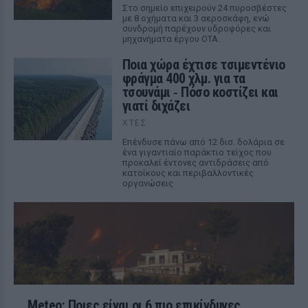
Στο σημείο επιχειρούν 24 πυροσβέστες
με 8 οχήματα και 3 αεροσκάφη, ενώ
συνδρομή παρέχουν υδροφόρες και
μηχανήματα έργου ΟΤΑ.
Ποια χώρα έχτισε τσιμεντένιο
φράγμα 400 χλμ. για τα
τσουνάμι ‑ Πόσο κοστίζει και
γιατί διχάζει
ΧΤΕΣ
Επένδυσε πάνω από 12 δισ. δολάρια σε
ένα γιγαντιαίο παράκτιο τείχος που
προκαλεί έντονες αντιδράσεις από
κατοίκους και περιβαλλοντικές
οργανώσεις
Meteo: Ποιες είναι οι 6 πιο επικίνδυνες