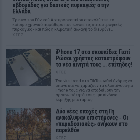
εβδομάδες για δασικές πυρκαγιές στην
Ελλάδα
Έρευνα του Εθνικού Αστεροσκοπείου αποκαλύπτει το
κρίσιμο χρονικό παράθυρο που ευνοεί τις καταστροφικές
πυρκαγιές - και πώς η κλιματική αλλαγή το διευρύνει.
ΧΤΕΣ
iPhone 17 στα σκουπίδια: Γιατί
Ρώσοι χρήστες καταστρέφουν
τα νέα κινητά τους ... επίτηδες!
ΧΤΕΣ
Ένα viral trend στο TikTok ωθεί άνδρες να
σπάνε και να χαράζουν τα ολοκαίνουργια
iPhone τους για να αποδείξουν την
αρρενωπότητά τους - με κίνδυνο
έκρηξης μπαταρίας.
Δύο νέες εποχές στη Γη
ανακάλυψαν επιστήμονες ‑ Oι
«παραδοσιακές» ανήκουν στο
παρελθόν
ΧΤΕΣ