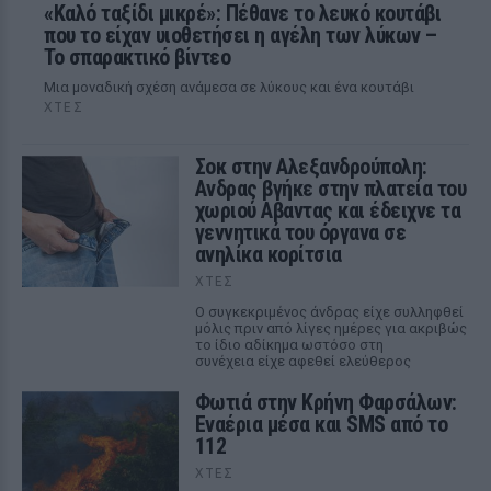
«Καλό ταξίδι μικρέ»: Πέθανε το λευκό κουτάβι
που το είχαν υιοθετήσει η αγέλη των λύκων –
Το σπαρακτικό βίντεο
Μια μοναδική σχέση ανάμεσα σε λύκους και ένα κουτάβι
ΧΤΕΣ
Σοκ στην Αλεξανδρούπολη:
Ανδρας βγήκε στην πλατεία του
χωριού Αβαντας και έδειχνε τα
γεννητικά του όργανα σε
ανηλίκα κορίτσια
ΧΤΕΣ
Ο συγκεκριμένος άνδρας είχε συλληφθεί
μόλις πριν από λίγες ημέρες για ακριβώς
το ίδιο αδίκημα ωστόσο στη
συνέχεια είχε αφεθεί ελεύθερος
Φωτιά στην Κρήνη Φαρσάλων:
Εναέρια μέσα και SMS από το
112
ΧΤΕΣ