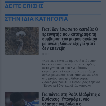
ΔΕΙΤΕ ΕΠΙΣΗΣ
ΣΤΗΝ ΙΔΙΑ ΚΑΤΗΓΟΡΙΑ
Γιατί δεν έσωσα το κουτάβι: Ο
ερευνητής που κατέγραφε τη
συμβίωση του μικρού σκυλιού
με αγέλη λύκων εξηγεί γιατί
δεν επενέβη
ΧΤΕΣ
«Κρατάμε την επιστημονική απόσταση,
δεν είναι δυνατόν να πάω να επέμβω,
ούτε γίνεται να στείλω κάποιον
κτηνίατρο σε ένα μέρος όπου υπάρχει
αγέλη με λύκους, είναι επικίνδυνο» λέει
στο protothema.gr ο διδάκτορας
ζωολογίας του ΑΠΘ, Θεόδωρος Κομηνός
- Έχουν πεθάνει και έξι λυκόπουλα
Για πάντα στη Ρεάλ Μαδρίτης ο
Βινίσιους: Υπογράφει νέο
εξαετές συμβόλαιο ο