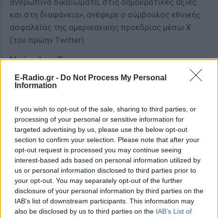
ανθρώπινα δικαιώματα, στις δημοκρατικές αξίες
και στη διαφάνεια», ανέφερε ο σύμβουλος εθνικής
ασφαλείας της αμερικανικής προεδρίας μέσω X
(του πρώην Twitter).
Ντόναλντ Τραμπ
E-Radio.gr -
Do Not Process My Personal
«Συγχαρητήρια στον Χαβιέρ Μιλέι για τη σπουδαία
Information
κούρσα για την προεδρία της Αργεντινής. Την
παρακολούθησε όλος ο κόσμος. Είμαι πολύ
If you wish to opt-out of the sale, sharing to third parties, or
περήφανος για σένα. Θα αντιστρέψεις την πορεία
processing of your personal or sensitive information for
targeted advertising by us, please use the below opt-out
της χώρας σου και πραγματικά θα κάνεις την
section to confirm your selection. Please note that after your
Αργεντινή σπουδαία ξανά!», έκρινε ο
opt-out request is processed you may continue seeing
Ρεπουμπλικάνος πρώην πρόεδρος των ΗΠΑ, ο
interest-based ads based on personal information utilized by
οποίος διεξάγει εκστρατεία για την επανεκλογή
us or personal information disclosed to third parties prior to
your opt-out. You may separately opt-out of the further
του.
disclosure of your personal information by third parties on the
IAB’s list of downstream participants. This information may
Λουίς Ινάσιου Λούλα ντα Σίλβα
also be disclosed by us to third parties on the
IAB’s List of