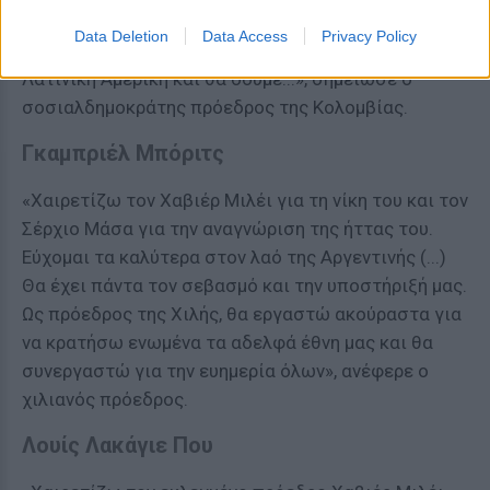
«Η άκρα δεξιά κέρδισε στην Αργεντινή. Είναι
Data Deletion
Data Access
Privacy Policy
απόφαση της κοινωνίας της. Λυπηρό για τη
Λατινική Αμερική και θα δούμε...», σημείωσε ο
σοσιαλδημοκράτης πρόεδρος της Κολομβίας.
Γκαμπριέλ Μπόριτς
«Χαιρετίζω τον Χαβιέρ Μιλέι για τη νίκη του και τον
Σέρχιο Μάσα για την αναγνώριση της ήττας του.
Εύχομαι τα καλύτερα στον λαό της Αργεντινής (...)
Θα έχει πάντα τον σεβασμό και την υποστήριξή μας.
Ως πρόεδρος της Χιλής, θα εργαστώ ακούραστα για
να κρατήσω ενωμένα τα αδελφά έθνη μας και θα
συνεργαστώ για την ευημερία όλων», ανέφερε ο
χιλιανός πρόεδρος.
Λουίς Λακάγιε Που