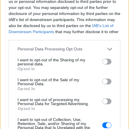
νοσοκομείο
us or personal information disclosed to third parties prior to
your opt-out. You may separately opt-out of the further
ΣΉΜΕΡΑ
disclosure of your personal information by third parties on the
Εδώ και λίγες ημέρες το κοριτσάκι
IAB’s list of downstream participants. This information may
βρίσκεται πλέον στο νέο του σπίτι
also be disclosed by us to third parties on the
IAB’s List of
Πάρος ‑ Πνιγμός 4χρονου: «Όλα
Downstream Participants
that may further disclose it to other
είναι νόμιμα, κάθε μέρα
third parties.
μαλώναμε με γονείς»
Personal Data Processing Opt Outs
ΣΉΜΕΡΑ
Τι δήλωσαν ο συνήγορος του ιδιοκτήτη,
I want to opt-out of the Sharing of my
Χάρης Αμπραζής, και ο ίδιος ο
personal data.
ιδιοκτήτης του beach bar
Opted In
Πάτρα: Παιδί 2,5 ετών έπεσε
I want to opt-out of the Sale of my
από μπαλκόνι – Δέντρο
Personal Data.
σταμάτησε την πτώση του
Opted In
ΣΉΜΕΡΑ
I want to opt-out of processing my
Personal Data for Targeted Advertising.
Οι αρμόδιες υπηρεσίες κινητοποιήθηκαν
άμεσα και το παιδί μεταφέρθηκε στο
Opted In
Καραμανδάνειο Νοσοκομείο Παίδων
Πάτρας.
I want to opt-out of Collection, Use,
Retention, Sale, and/or Sharing of my
Personal Data that Is Unrelated with the