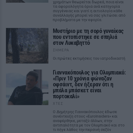
χρημάτων θεωρείται δωρεά, ποια είναι
τα αφορολόγητα όρια ανά κατηγορία
συγγένειας και γιατί η αιτιολογία κάθε
συναλλαγής μπορεί να σας γλιτώσει από
προβλήματα με την εφορία.
Μυστήριο με τη σορό γυναίκας
που εντοπίστηκε σε σπηλιά
στον Λυκαβηττό
ΣΉΜΕΡΑ
Οι πρώτες εκτιμήσεις του ιατροδικαστή
Γιαννακόπουλος για Ολυμπιακό:
«Πριν 10 χρόνια φώναζαν
οφσάιντ, δεν ήξεραν ότι η
μπάλα μπάσκετ είναι
πορτοκαλί»
ΧΤΕΣ
Ο Δημήτρης Γιαννακόπουλος έδωσε
συνέντευξη στους «EuroInsiders» και
αναφέρθηκε, μεταξύ άλλων, στην
αντιπαλότητα με τον Ολυμπιακό και στο
τι πήγε λάθος την περσινή σεζόν