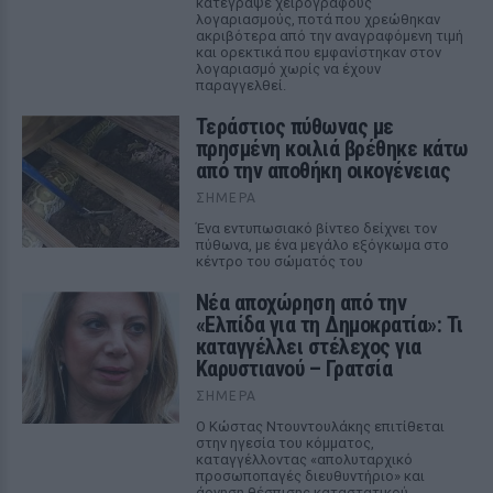
κατέγραψε χειρόγραφους
λογαριασμούς, ποτά που χρεώθηκαν
ακριβότερα από την αναγραφόμενη τιμή
και ορεκτικά που εμφανίστηκαν στον
λογαριασμό χωρίς να έχουν
παραγγελθεί.
Τεράστιος πύθωνας με
πρησμένη κοιλιά βρέθηκε κάτω
από την αποθήκη οικογένειας
ΣΉΜΕΡΑ
Ένα εντυπωσιακό βίντεο δείχνει τον
πύθωνα, με ένα μεγάλο εξόγκωμα στο
κέντρο του σώματός του
Νέα αποχώρηση από την
«Ελπίδα για τη Δημοκρατία»: Τι
καταγγέλλει στέλεχος για
Καρυστιανού – Γρατσία
ΣΉΜΕΡΑ
Ο Κώστας Ντουντουλάκης επιτίθεται
στην ηγεσία του κόμματος,
καταγγέλλοντας «απολυταρχικό
προσωποπαγές διευθυντήριο» και
άρνηση θέσπισης καταστατικού.