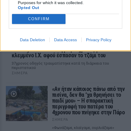
Purposes for which it was collected.
Opted Out
CONFIRM
Data Deletion
Data Access
Privacy Policy
Καταδίωξη στη Θεσσαλονίκη με βίντεο
ντοκουμέντο – Συνελήφθη 37χρονος με
κλεμμένο Ι.Χ. αφού έσπασαν το τζάμι του
37χρονος οδηγός τραυματίστηκε κατά τη διάρκεια του
περιστατικού
ΣΉΜΕΡΑ
«Αν ήταν κάποιος πάνω από την
πισίνα, δεν θα ‘χα θρηνήσει το
παιδί μου» – Η σπαρακτική
περιγραφή του πατέρα του
4χρονου που πνίγηκε στην Πάρο
ΣΉΜΕΡΑ
«Φωνάζαμε, κλαίγαμε, ουρλιάζαμε»