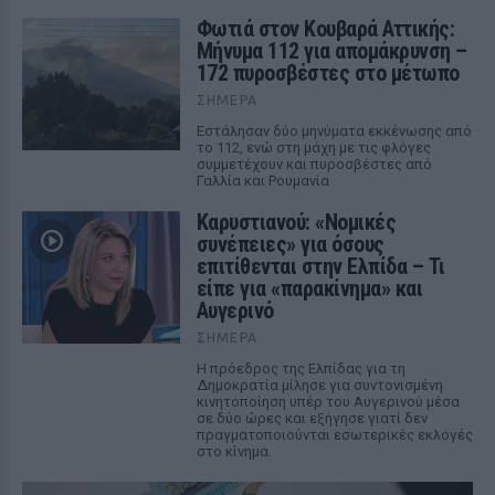
Φωτιά στον Κουβαρά Αττικής:
Μήνυμα 112 για απομάκρυνση –
172 πυροσβέστες στο μέτωπο
ΣΉΜΕΡΑ
Εστάλησαν δύο μηνύματα εκκένωσης από
το 112, ενώ στη μάχη με τις φλόγες
συμμετέχουν και πυροσβέστες από
Γαλλία και Ρουμανία
Καρυστιανού: «Νομικές
συνέπειες» για όσους
επιτίθενται στην Ελπίδα – Τι
είπε για «παρακίνημα» και
Αυγερινό
ΣΉΜΕΡΑ
Η πρόεδρος της Ελπίδας για τη
Δημοκρατία μίλησε για συντονισμένη
κινητοποίηση υπέρ του Αυγερινού μέσα
σε δύο ώρες και εξήγησε γιατί δεν
πραγματοποιούνται εσωτερικές εκλογές
στο κίνημα.