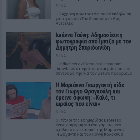
ΧΤΕΣ
Η 24χρονη πρωτοστάτησε σε εκδήλωση
για τη σειρά «The Shards» στο Λος
Αντζελες
Ιωάννα Τούνη: Αδημοσίευτη
φωτογραφία από Ίμπιζα με τον
Δημήτρη Σπυριδωνίδη
ΧΤΕΣ
Η influencer ανέβασε στο Instagram
throwback στιγμιότυπο και ρώτησε τον
σύντροφό της για τον φετινό προορισμό
Η Μαριάννα Γεωργαντή είδε
τον Γιώργο Φραγκούλη και
έμεινε άφωνη: «Καλέ, τι
ωραίος που είναι»
ΧΤΕΣ
Οι τίτλοι της εφημερίδας Espresso
έγιναν αφορμή για ένα χαριτωμένο
σχόλιο στην εκπομπή της Μαριάννας
Γεωργαντή και του Γιάννη Κολοκυθά