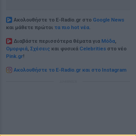
Ακολουθήστε το E-Radio.gr στο
Google News
και μάθετε πρώτοι
τα πιο hot νέα
.
Διαβάστε περισσότερα θέματα για
Μόδα
,
Ομορφιά
,
Σχέσεις
και φυσικά
Celebrities
στο νέο
Pink.gr
!
Ακολουθήστε το E-Radio.gr και στο Instagram
ΔΙΑΦΗΜΙΣΗ