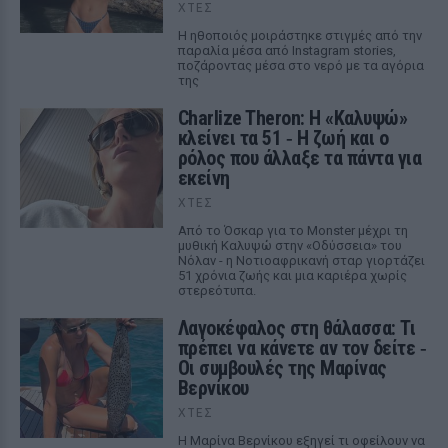
ΧΤΕΣ
Η ηθοποιός μοιράστηκε στιγμές από την
παραλία μέσα από Instagram stories,
ποζάροντας μέσα στο νερό με τα αγόρια
της
Charlize Theron: Η «Καλυψώ»
κλείνει τα 51 ‑ H ζωή και ο
ρόλος που άλλαξε τα πάντα για
εκείνη
ΧΤΕΣ
Από το Όσκαρ για το Monster μέχρι τη
μυθική Καλυψώ στην «Οδύσσεια» του
Νόλαν - η Νοτιοαφρικανή σταρ γιορτάζει
51 χρόνια ζωής και μια καριέρα χωρίς
στερεότυπα.
Λαγοκέφαλος στη θάλασσα: Τι
πρέπει να κάνετε αν τον δείτε ‑
Οι συμβουλές της Μαρίνας
Βερνίκου
ΧΤΕΣ
Η Μαρίνα Βερνίκου εξηγεί τι οφείλουν να