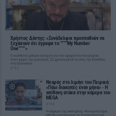
Χρήστος Δάντης: «Συνάδελφοι προσπαθούν να
ξεχάσουν ότι έγραψα το """"My Number
One""""»
Ο συνθέτης μίλησε ανοιχτά για την αχαριστία που βιώνει
στον χώρο της μουσικής, 22 χρόνια μετά τη νίκη της Ελλάδας
στη Eurovision.
ΧΤΕΣ
Νεαρός στο λιμάνι του Πειραιά:
«Πάω διακοπές έναν μήνα» ‑ Η
απίθανη ατάκα στην κάμερα του
MEGA
ΧΤΕΣ
Η κάμερα της εκπομπής «Κοινωνία Ώρα
MEGA» κατέγραψε τη διασκεδαστική