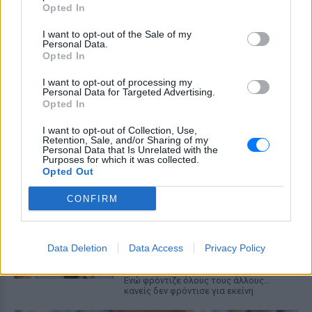
Opted In
Η Μαρίνα Βερνίκου εξηγεί πώς να
αντιδρούμε όταν συναντάμε λαγοκέφαλο
I want to opt-out of the Sale of my
στη θάλασσα
Personal Data.
Opted In
Γέννησε η Λίλα Μπακλέση: Η
απροσδόκητη ανάρτηση του
I want to opt-out of processing my
συντρόφου της για τον ερχομό
Personal Data for Targeted Advertising.
Opted In
του γιου τους
ΠΡΙΝ 10 ΏΡΕΣ
I want to opt-out of Collection, Use,
Retention, Sale, and/or Sharing of my
Η γνωστή ηθοποιός Λίλα Μπακλέση έγινε
Personal Data that Is Unrelated with the
για πρώτη φορά μαμά, καλωσορίζοντας
Purposes for which it was collected.
στον κόσμο ένα υγιέστατο αγοράκι το
Opted Out
βράδυ της Παρασκευής 7 Αυγούστου.
CONFIRM
Νοσηλεύτρια πήγε κομμωτήριο
πρώτη φορά μετά από 4 χρόνια
– Η απίθανη μεταμόρφωσή της
έγινε viral
Data Deletion
Data Access
Privacy Policy
ΠΡΙΝ 10 ΏΡΕΣ
Ενώ φρόντιζε όλους τους άλλους...
κανείς δεν φρόντισε για εκείνη