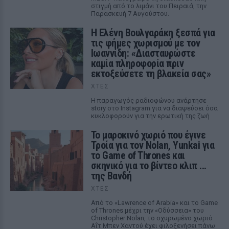
στιγμή από το λιμάνι του Πειραιά, την
Παρασκευή 7 Αυγούστου.
Η Ελένη Βουλγαράκη ξεσπά για
τις φήμες χωρισμού με τον
Ιωαννίδη: «Διασταυρώστε
καμία πληροφορία πριν
εκτοξεύσετε τη βλακεία σας»
ΧΤΕΣ
Η παραγωγός ραδιοφώνου ανάρτησε
story στο Instagram για να διαψεύσει όσα
κυκλοφορούν για την ερωτική της ζωή
Το μαροκινό χωριό που έγινε
Τροία για τον Nolan, Yunkai για
το Game of Thrones και
σκηνικό για το βίντεο κλιπ ...
της Βανδή
ΧΤΕΣ
Από το «Lawrence of Arabia» και το Game
of Thrones μέχρι την «Οδύσσεια» του
Christopher Nolan, το οχυρωμένο χωριό
Αΐτ Μπεν Χαντού έχει φιλοξενήσει πάνω