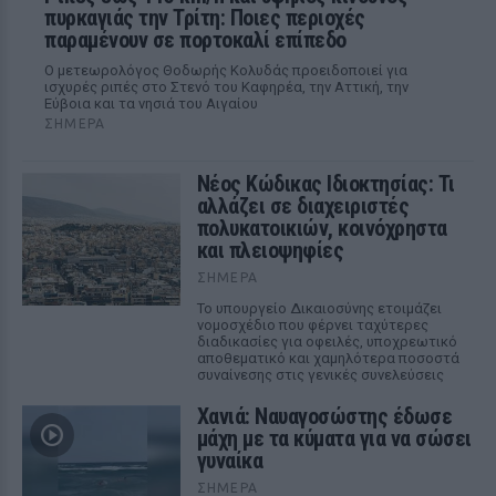
πυρκαγιάς την Τρίτη: Ποιες περιοχές
παραμένουν σε πορτοκαλί επίπεδο
Ο μετεωρολόγος Θοδωρής Κολυδάς προειδοποιεί για
ισχυρές ριπές στο Στενό του Καφηρέα, την Αττική, την
Εύβοια και τα νησιά του Αιγαίου
ΣΉΜΕΡΑ
Νέος Κώδικας Ιδιοκτησίας: Τι
αλλάζει σε διαχειριστές
πολυκατοικιών, κοινόχρηστα
και πλειοψηφίες
ΣΉΜΕΡΑ
Το υπουργείο Δικαιοσύνης ετοιμάζει
νομοσχέδιο που φέρνει ταχύτερες
διαδικασίες για οφειλές, υποχρεωτικό
αποθεματικό και χαμηλότερα ποσοστά
συναίνεσης στις γενικές συνελεύσεις
Χανιά: Ναυαγοσώστης έδωσε
μάχη με τα κύματα για να σώσει
γυναίκα
ΣΉΜΕΡΑ