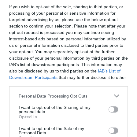
If you wish to opt-out of the sale, sharing to third parties, or
processing of your personal or sensitive information for
targeted advertising by us, please use the below opt-out
section to confirm your selection. Please note that after your
opt-out request is processed you may continue seeing
ΔΕΙΤΕ ΕΠΙΣΗΣ
interest-based ads based on personal information utilized by
us or personal information disclosed to third parties prior to
ΣΤΗΝ ΙΔΙΑ ΚΑΤΗΓΟΡΙΑ
your opt-out. You may separately opt-out of the further
disclosure of your personal information by third parties on the
Πάρος: Το βίντεο‑κλειδί για τον
IAB’s list of downstream participants. This information may
πνιγμό του 4χρονου – «Θα
also be disclosed by us to third parties on the
IAB’s List of
αποδείξει όσα λέω»
Downstream Participants
that may further disclose it to other
διακηρύσσει ο πατέρας
third parties.
ΣΉΜΕΡΑ
Personal Data Processing Opt Outs
Υπό εξέταση το εάν υπήρχε
ναυαγοσωστική κάλυψη στο beach bar
I want to opt-out of the Sharing of my
και αν η επιχείρηση διαθέτει τις
personal data.
απαραίτητες άδειες λειτουργίας
Opted In
Μήλος: Οι φωτογραφίες από
I want to opt-out of the Sale of my
τον απεγκλωβισμό 33χρονου
Personal Data.