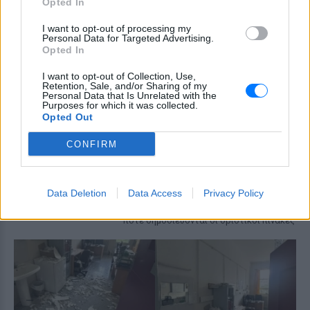
τουρίστα που είχε εγκλωβιστεί
Opted In
σε βράχο 20 μέτρων στη
Φυριπλάκα
I want to opt-out of processing my
Personal Data for Targeted Advertising.
ΣΉΜΕΡΑ
Opted In
Οι διασώστες έφτασαν στην κορυφή του
απόκρημνου βράχου και απομάκρυναν
I want to opt-out of Collection, Use,
Retention, Sale, and/or Sharing of my
τον άνδρα με ασφάλεια - Στην επιχείρηση
Personal Data that Is Unrelated with the
έλαβαν μέρος Λιμενικό, Πυροσβεστική,
Purposes for which it was collected.
ΕΛ.ΑΣ. και εθελοντές διάσωσης
Opted Out
Voucher Παιδικών Σταθμών
ΕΣΠΑ 2026‑2027: Αναρτήθηκαν
CONFIRM
οι προσωρινοί πίνακες – Τι να
ελέγξουν τώρα οι γονείς
ΣΉΜΕΡΑ
Data Deletion
Data Access
Privacy Policy
Πότε υποβάλλονται οι ενστάσεις και
πότε δημοσιεύονται οι οριστικοί πίνακες