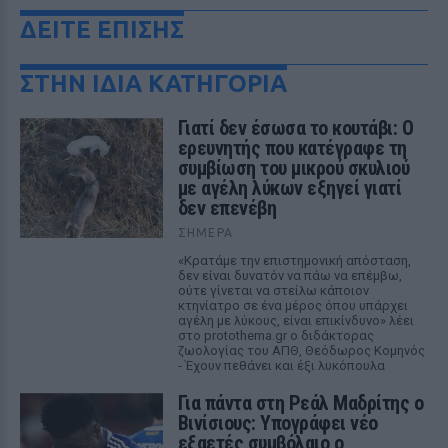
ΔΕΙΤΕ ΕΠΙΣΗΣ
ΣΤΗΝ ΙΔΙΑ ΚΑΤΗΓΟΡΙΑ
Γιατί δεν έσωσα το κουτάβι: Ο
ερευνητής που κατέγραφε τη
συμβίωση του μικρού σκυλιού
με αγέλη λύκων εξηγεί γιατί
δεν επενέβη
ΣΉΜΕΡΑ
«Κρατάμε την επιστημονική απόσταση,
δεν είναι δυνατόν να πάω να επέμβω,
ούτε γίνεται να στείλω κάποιον
κτηνίατρο σε ένα μέρος όπου υπάρχει
αγέλη με λύκους, είναι επικίνδυνο» λέει
στο protothema.gr ο διδάκτορας
ζωολογίας του ΑΠΘ, Θεόδωρος Κομηνός
- Έχουν πεθάνει και έξι λυκόπουλα
Για πάντα στη Ρεάλ Μαδρίτης ο
Βινίσιους: Υπογράφει νέο
εξαετές συμβόλαιο ο