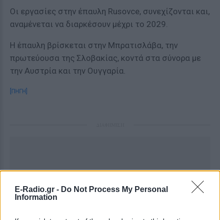
Οι εργασίες στην έπαυλη Rusovce, συνεχίζονται και,
αναμένεται να διαρκέσουν μέχρι το 2029.
Η έπαυλη βρίσκεται στην Μπρατισλάβα, την
πρωτεύουσα της Σλοβακίας, κοντά στα σύνορα με
την Αυστρία και την Ουγγαρία.
[ΠΗΓΗ]
ΔΙΑΦΗΜΙΣΗ
E-Radio.gr -
Do Not Process My Personal
Information