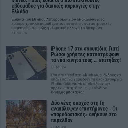
Meteo: Ποιες είναι οι 6 πιο επικίνδυνες
εβδομάδες για δασικές πυρκαγιές στην
Ελλάδα
Έρευνα του Εθνικού Αστεροσκοπείου αποκαλύπτει το
κρίσιμο χρονικό παράθυρο που ευνοεί τις καταστροφικές
πυρκαγιές - και πώς η κλιματική αλλαγή το διευρύνει.
ΣΉΜΕΡΑ
iPhone 17 στα σκουπίδια: Γιατί
Ρώσοι χρήστες καταστρέφουν
τα νέα κινητά τους ... επίτηδες!
ΣΉΜΕΡΑ
Ένα viral trend στο TikTok ωθεί άνδρες να
σπάνε και να χαράζουν τα ολοκαίνουργια
iPhone τους για να αποδείξουν την
αρρενωπότητά τους - με κίνδυνο
έκρηξης μπαταρίας.
Δύο νέες εποχές στη Γη
ανακάλυψαν επιστήμονες ‑ Oι
«παραδοσιακές» ανήκουν στο
παρελθόν
ΣΉΜΕΡΑ