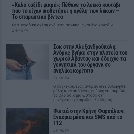
«Καλό ταξίδι μικρέ»: Πέθανε το λευκό κουτάβι
που το είχαν υιοθετήσει η αγέλη των λύκων –
Το σπαρακτικό βίντεο
Μια μοναδική σχέση ανάμεσα σε λύκους και ένα κουτάβι
ΣΉΜΕΡΑ
Σοκ στην Αλεξανδρούπολη:
Ανδρας βγήκε στην πλατεία του
χωριού Αβαντας και έδειχνε τα
γεννητικά του όργανα σε
ανηλίκα κορίτσια
ΣΉΜΕΡΑ
Ο συγκεκριμένος άνδρας είχε συλληφθεί
μόλις πριν από λίγες ημέρες για ακριβώς
το ίδιο αδίκημα ωστόσο στη
συνέχεια είχε αφεθεί ελεύθερος
Φωτιά στην Κρήνη Φαρσάλων:
Εναέρια μέσα και SMS από το
112
ΣΉΜΕΡΑ