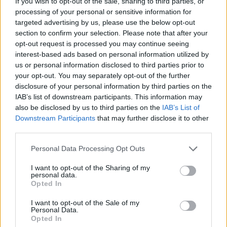
If you wish to opt-out of the sale, sharing to third parties, or
processing of your personal or sensitive information for
targeted advertising by us, please use the below opt-out
section to confirm your selection. Please note that after your
opt-out request is processed you may continue seeing
interest-based ads based on personal information utilized by
us or personal information disclosed to third parties prior to
your opt-out. You may separately opt-out of the further
disclosure of your personal information by third parties on the
IAB’s list of downstream participants. This information may
also be disclosed by us to third parties on the
IAB’s List of
Downstream Participants
that may further disclose it to other
third parties.
Ακολουθήστε το E-Radio.gr στο
Google News
και μάθετε πρώτοι
τα πιο hot νέα
.
Personal Data Processing Opt Outs
I want to opt-out of the Sharing of my
Για ακόμη περισσότερα
νέα
, μπείτε στην
ροή
personal data.
ειδήσεων
του E-Daily.gr
Opted In
I want to opt-out of the Sale of my
Ακολουθήστε το E-Radio.gr και στο Instagram
Personal Data.
Opted In
ΔΙΑΦΗΜΙΣΗ