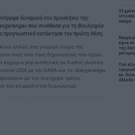
35 χρόν
ιστοσελ
στρεψε δυναμικά στο προσκήνιο της
ακόμα
Bangaranga» που συνέθεσε για τη Βουλγαρία
τα προγνωστικά κατέκτησε την πρώτη θέση.
Νεαρή γ
έγινε vi
είναι απλώς ένα γνώριμο όνομα της
της, δε
μεταμό
είναι ένας από τους δημιουργούς που έχουν
ν εγχώρια pop αισθητική σε διεθνή γλώσσα.
Πού εξα
τραγουδ
ovision 2026
με την DARA και το «Bangaranga»
εκ. δίσ
ροσκήνιο με τον πιο ηχηρό τρόπο,
άλλαξε 
κή του επιρροή στον διαγωνισμό.
ΔΙΑΦΗΜΙΣΗ