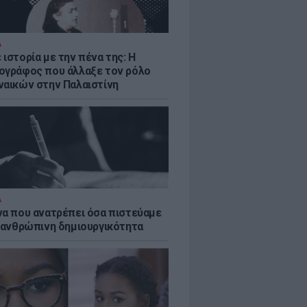
Α
ιστορία με την πένα της: Η
ογράφος που άλλαξε τον ρόλο
ναικών στην Παλαιστίνη
Α
να που ανατρέπει όσα πιστεύαμε
ν ανθρώπινη δημιουργικότητα