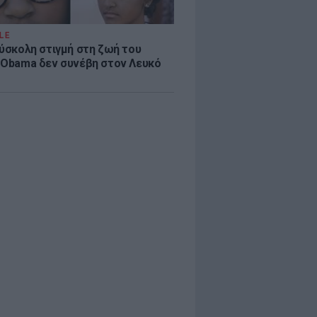
LE
δύσκολη στιγμή στη ζωή του
 Obama δεν συνέβη στον Λευκό