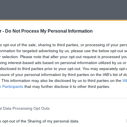
r -
Do Not Process My Personal Information
to opt-out of the sale, sharing to third parties, or processing of your per
formation for targeted advertising by us, please use the below opt-out s
r selection. Please note that after your opt-out request is processed y
eing interest-based ads based on personal information utilized by us or
disclosed to third parties prior to your opt-out. You may separately opt-
losure of your personal information by third parties on the IAB’s list of
. This information may also be disclosed by us to third parties on the
IA
Participants
that may further disclose it to other third parties.
ΕΥ ΖΗΝ
1
, ο Κοντόπουλος ξεκίνησε την
6 φρού
εκτός 
ς αρχές της δεκαετίας του 2000 και πολύ
l Data Processing Opt Outs
 από τους πιο περιζήτητους συνθέτες και
o opt-out of the Sharing of my personal data.
 κορυφαία ονόματα της ελληνικής