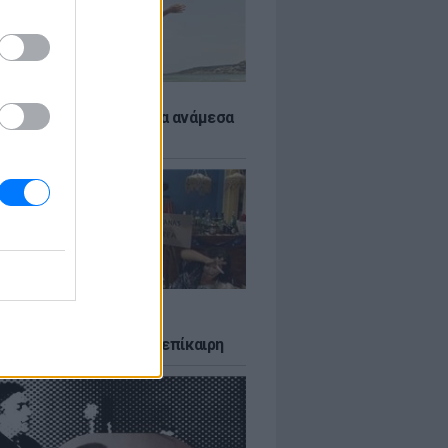
 αποφύγεις το σύγκαμα ανάμεσα
μηρούς
LTURE
δία που σατίρισε τον
υτισμό και παραμένει επίκαιρη