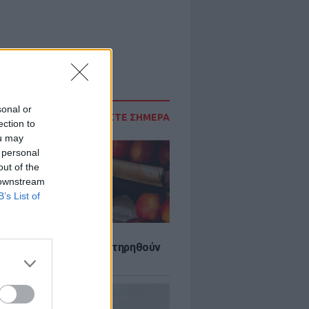
sonal or
ΔΙΑΒΑΣΤΕ ΣΗΜΕΡΑ
ection to
ou may
 personal
out of the
 downstream
B’s List of
τα που μπορουν να διατηρηθούν
ψυγείου το καλοκαίρι