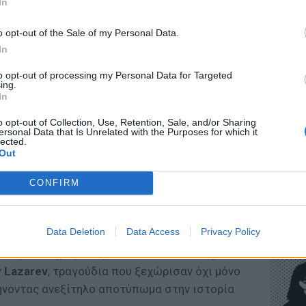
In
 Ρουβά
και την
Άννα Βίσση
μέχρι την
Έλενα
τζηγιάννη
— διαμορφώνοντας σε μεγάλο
o opt-out of the Sale of my Personal Data.
pop των τελευταίων δεκαετιών. Παράλληλα, η
In
τον κινηματογράφο, με soundtrack που
ΕΥ ΖΗΝ
to opt-out of processing my Personal Data for Targeted
Πώς να
ing.
στους 
In
 στη Eurovision
o opt-out of Collection, Use, Retention, Sale, and/or Sharing
ersonal Data that Is Unrelated with the Purposes for which it
ου έγινε πραγματικά διεθνές είναι
lected.
 το
2006
, όταν το «Welcome to the Party»
Out
ας, μέχρι σήμερα, ο Κοντόπουλος έχει
CONFIRM
 πιο εντυπωσιακές συμμετοχές του θεσμού.
ady» της
Ani Lorak
και το «This Is Our Night»
POP CU
Η κωμω
Data Deletion
Data Access
Privacy Policy
νεοπλο
νείς επιτυχίες του με τα «You're The Only
 Lazarev
, τραγούδια που ξεχώρισαν όχι μόνο
φήνοντας ανεξίτηλο αποτύπωμα στην ιστορία