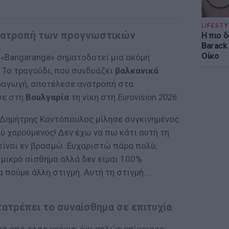
LIFESTY
ανατροπή των προγνωστικών
Η πιο 
Barack
Οίκο
 «Bangaranga» σηματοδοτεί μια ακόμη
 Το τραγούδι, που συνδυάζει
βαλκανικά
ραγωγή, αποτέλεσε ανατροπή στα
σε στη
Βουλγαρία
τη νίκη στη
Eurovision 2026
.
ο Δημήτρης Κοντόπουλος μίλησε συγκινημένος
λύ χαρούμενος! Δεν έχω να πω κάτι αυτή τη
είναι εν βρασμώ. Ευχαριστώ πάρα πολύ,
 μικρό αίσθημα αλλά δεν είμαι 100%
α πούμε άλλη στιγμή. Αυτή τη στιγμή…
ατρέπει το συναίσθημα σε επιτυχία