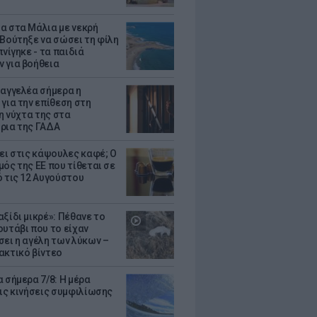
α στα Μάλια με νεκρή
 Βούτηξε να σώσει τη φίλη
πνίγηκε - τα παιδιά
 για βοήθεια
σαγγελέα σήμερα η
 για την επίθεση στη
 η νύχτα της στα
ρια της ΓΑΔΑ
ζει στις κάψουλες καφέ; Ο
μός της ΕΕ που τίθεται σε
ό τις 12 Αυγούστου
ξίδι μικρέ»: Πέθανε το
ουτάβι που το είχαν
σει η αγέλη των λύκων –
ακτικό βίντεο
 σήμερα 7/8: Η μέρα
τις κινήσεις συμφιλίωσης