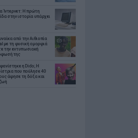
ια Ίντερνετ: Η πρώτη
ίδα στην ιστορία υπάρχει
υναίκα από την Αιθιοπία
ral με τη φυσική ομορφιά
ίτε την εντυπωσιακή
ρφωσή της
φανίστηκε η Dido; Η
ίστρια που πούλησε 40
κους άφησε τη δόξα και
ζωή