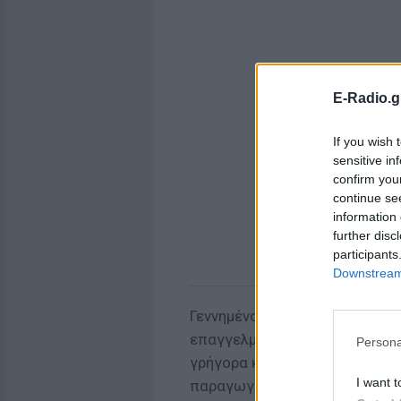
E-Radio.g
If you wish 
sensitive in
confirm you
continue se
information 
further disc
participants
Downstream 
Γεννημένος στην Αθήνα το
197
επαγγελματική του πορεία στι
Persona
γρήγορα καθιερώθηκε ως ένας
I want t
παραγωγούς. Συνεργάστηκε με