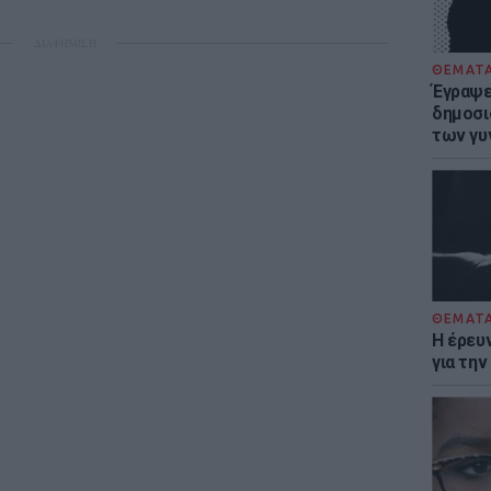
ΔΙΑΦΗΜΙΣΗ
ΘΕΜΑΤ
Έγραψε 
δημοσι
των γυ
ΘΕΜΑΤ
Η έρευ
για τη