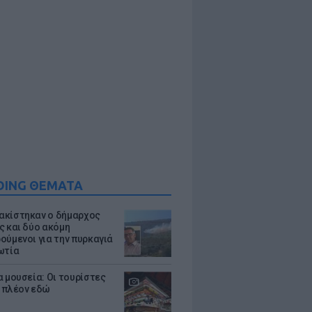
DING ΘΕΜΑΤΑ
κίστηκαν ο δήμαρχος
ς και δύο ακόμη
ούμενοι για την πυρκαγιά
ωτία
α μουσεία: Οι τουρίστες
 πλέον εδώ