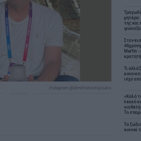
Τραγωδί
μητέρα:
της και 
φώναζαν
Στον ει
46χρονη
Marfin -
κρατητή
Τι αλλά
κανονισ
ισχύ απ
Instagram @dimitriskontopoulos
ΔΙΑΦΗΜΙΣΗ
«Καλό τα
λευκό κ
υιοθετή
Το σπαρ
Τα ζώδια
ευνοεί 