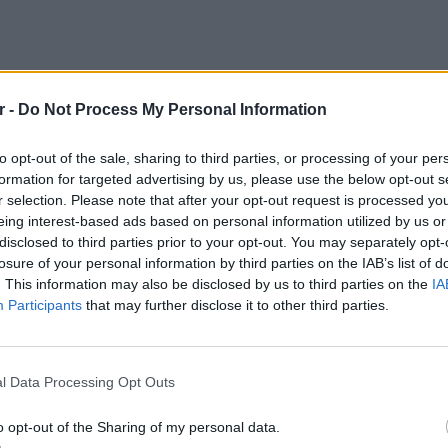
r -
Do Not Process My Personal Information
to opt-out of the sale, sharing to third parties, or processing of your per
formation for targeted advertising by us, please use the below opt-out s
r selection. Please note that after your opt-out request is processed y
eing interest-based ads based on personal information utilized by us or
α social media, ο Περικλής Κονδυλάτος
disclosed to third parties prior to your opt-out. You may separately opt-
γμιότυπο του Ακύλα από τις ημέρες στην
losure of your personal information by third parties on the IAB’s list of
 με το εξής κείμενο.
. This information may also be disclosed by us to third parties on the
IA
Participants
that may further disclose it to other third parties.
γεται είναι ντροπή για την Ελλάδα. Δεν
ΕΙΔΗΣΕΙ
διασύρεται με δικά του χρήματα κάθε χρόνο με
Ισραηλ
έρει την βλακεία του σαν άποψη και σαν
Ελλάδα:
l Data Processing Opt Outs
λόγω 
o opt-out of the Sharing of my personal data.
αδή? Ό,τι είναι φτωχός ή gay? Άλλοι άνθρωποι