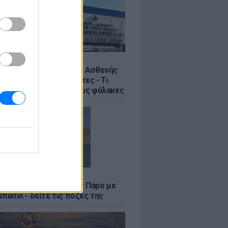
Σ
η στον Ερυθρό Σταυρό: Ασθενής
ε νοσηλεύτρια σε πόρτες - Τι
έλλει η ΠΟΕΔΗΝ για τους φύλακες
LE
φαλλιά Καληφώνη στην Πάρο με
πικίνι - δείτε τις πόζες της