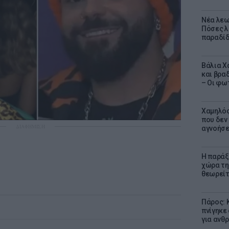
Νέα λεω
Πόσες λ
παραδίδ
Βάλια Χ
και βρα
– Οι φω
Χαμηλός
που δεν
ΔΙΑΦΗΜΙΣΗ
αγνοήσ
Η παράξ
χώρα τη
θεωρείτ
Πάρος: 
πνίγηκε
για ανθ