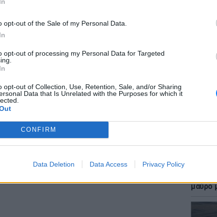
In
 Οι αθλητές μας που είναι πάμφτωχοι και
 τους δεν σας νοιάζουν? Είναι ντροπή η
o opt-out of the Sale of my Personal Data.
εοδωράκη, του Παπαθανασίου, της Ειρήνης
In
νών, το 2026 να δείχνει αυτό. Σταματήστε
to opt-out of processing my Personal Data for Targeted
ΕΙΔΗΣΕΙ
ν ήρωα όταν εσείς οι ίδιοι την επόμενη
ing.
Επίθεσ
In
ν στυμμένη λεμονόκουπα γιατί δεν θα σας
χτύπησ
σετε συμπερίληψη και ανθρωπισμό (του
καταγγ
o opt-out of Collection, Use, Retention, Sale, and/or Sharing
ersonal Data that Is Unrelated with the Purposes for which it
lected.
Out
ΔΙΑΦΗΜΙΣΗ
CONFIRM
Data Deletion
Data Access
Privacy Policy
LIFESTY
Η Γαρυ
μαύρο μ