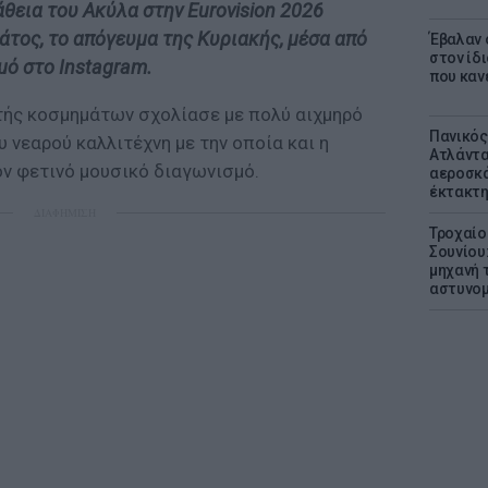
άθεια του Ακύλα στην Eurovision 2026
τος, το απόγευμα της Κυριακής, μέσα από
Έβαλαν 
στον ίδι
μό στο Instagram.
που καν
τής κοσμημάτων σχολίασε με πολύ αιχμηρό
Πανικός
υ νεαρού καλλιτέχνη με την οποία και η
Ατλάντα
ον φετινό μουσικό διαγωνισμό.
αεροσκά
έκτακτη
ΔΙΑΦΗΜΙΣΗ
Τροχαίο
Σουνίου
μηχανή 
αστυνομ