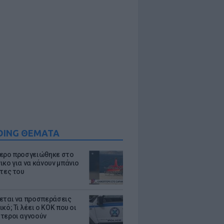
DING ΘΕΜΑΤΑ
ερο προσγειώθηκε στο
ικο για να κάνουν μπάνιο
άτες του
εται να προσπεράσεις
κό; Τι λέει ο ΚΟΚ που οι
τεροι αγνοούν