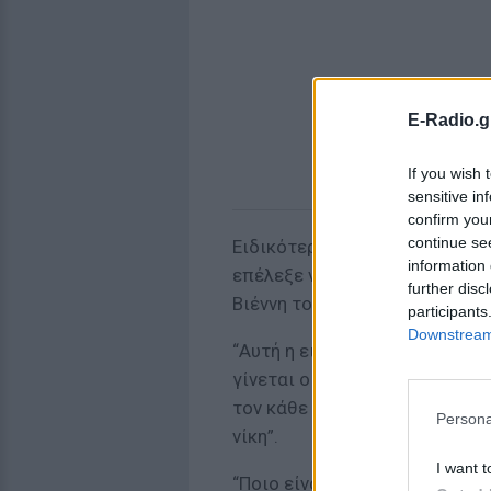
E-Radio.g
If you wish 
sensitive in
confirm you
continue se
Ειδικότερα, όπως βλέπουμε στ
information 
επέλεξε να αναρτήσει ένα στι
further disc
Βιέννη το οποίο και συνόδευσε
participants
Downstream 
“Αυτή η εικόνα με ό,τι συνεπά
γίνεται ο ελληνικός λαός να 
τον κάθε κακομοίρη που περιφ
Persona
νίκη”.
I want t
“Ποιο είναι το επίτευγμα δηλ