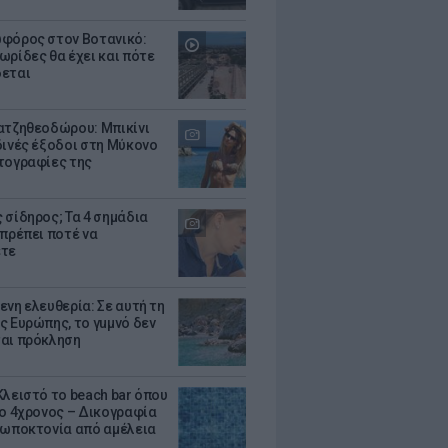
φόρος στον Βοτανικό:
ωρίδες θα έχει και πότε
εται
ατζηθεοδώρου: Μπικίνι
δινές έξοδοι στη Μύκονο
τογραφίες της
 σίδηρος; Τα 4 σημάδια
 πρέπει ποτέ να
ετε
ενη ελευθερία: Σε αυτή τη
ς Ευρώπης, το γuμνό δεν
αι πρόκληση
Κλειστό το beach bar όπου
 ο 4χρονος – Δικογραφία
ρωποκτονία από αμέλεια