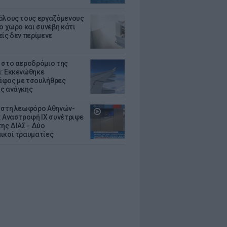
όλους τους εργαζόμενους
ο χώρο και συνέβη κάτι
είς δεν περίμενε
 στο αεροδρόμιο της
: Εκκενώθηκε
φος με τσουλήθρες
ς ανάγκης
 στη λεωφόρο Αθηνών-
: Αναστροφή ΙΧ συνέτριψε
της ΔΙΑΣ - Δύο
ικοί τραυματίες