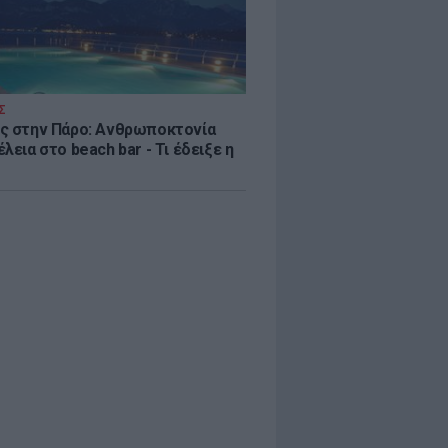
Σ
ς στην Πάρο: Ανθρωποκτονία
λεια στο beach bar - Τι έδειξε η