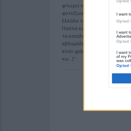
Opted 
φτωχοί και gay δεν υπάρχουν?
φυτοζωούν και παλεύουν μόνοι
I want t
Ελλάδα του Χατζηδάκη, του Θ
Opted 
Παππά και πολλών άλλων διεθ
I want 
τα κανάλια να τον δείχνετε σα
Advertis
Opted 
εβδομάδα θα τον πετάξετε σα
είναι χρήσιμος στο να πουλή
I want t
of my P
κω…)”.
was col
Opted 