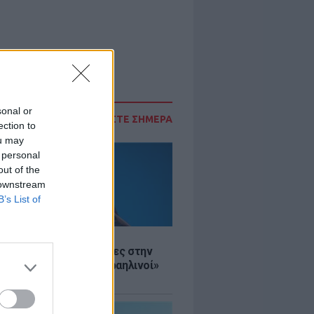
sonal or
ΔΙΑΒΑΣΤΕ ΣΗΜΕΡΑ
ection to
ou may
 personal
out of the
 downstream
B’s List of
Σ
ινό ΥΠΕΞ προς τουρίστες στην
 «Κρύψτε ότι είστε Ισραηλινοί»
διαδηλώσεων