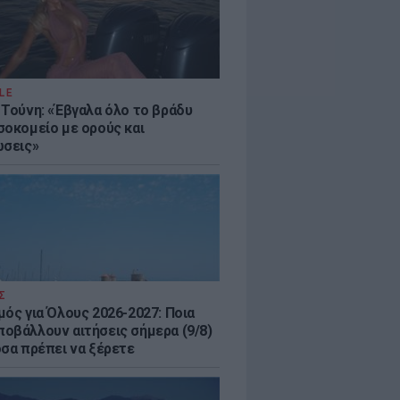
LE
 Τούνη: «Έβγαλα όλο το βράδυ
σοκομείο με ορούς και
ώσεις»
Σ
μός για Όλους 2026-2027: Ποια
οβάλλουν αιτήσεις σήμερα (9/8)
όσα πρέπει να ξέρετε