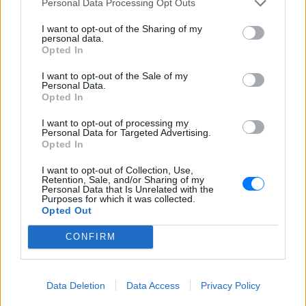
Personal Data Processing Opt Outs
ΝΑ ΑΠΟΦΥΓΕΙ
I want to opt-out of the Sharing of my
ΤΟ FIR ΑΘΗΝΩΝ
personal data.
Opted In
ΚΟΣΜΟΣ
I want to opt-out of the Sale of my
Personal Data.
Opted In
I want to opt-out of processing my
Personal Data for Targeted Advertising.
Opted In
I want to opt-out of Collection, Use,
ΚΌΣΜΟΣ
Retention, Sale, and/or Sharing of my
Personal Data that Is Unrelated with the
Purposes for which it was collected.
Πέθανε ο αδελφός του Μεβλούτ
Opted Out
Τσαβούσογλου – Βρέθηκε πυροβολημένος στο
γραφείο του
CONFIRM
Ο 52χρονος επιχειρηματίας Αϊντίν Τσαβούσογλου
εντοπίστηκε βαριά τραυματισμένος από πυροβόλο όπλο
στο πρατήριό του στην Αλάνια και υπέκυψε μετά από
Data Deletion
Data Access
Privacy Policy
δώδεκα μέρες νοσηλείας
ΠΡΙΝ 11 ΕΒΔΟΜΆΔΕΣ