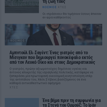
τη ζωή τους
ΚΌΣΜΟΣ
ΧΤΕΣ
Οι «πράσινοι« θα τιμήσουν όσους έπεσαν
εν ώρα καθήκοντος
ΚΌΣΜΟΣ
Αμπντούλ Ελ‑Σαγέντ: Ένας γιατρός από το
Μίσιγκαν που δημιουργεί πονοκέφαλο εκτός
από τον Λευκό Οίκο και στους Δημοκρατικούς
Ο γιατρός, πρώην αξιωματούχος δημόσιας υγείας και
έντονος επικριτής της ισραηλινής πολιτικής, κατάφερε να
ξεπεράσει μία πρωτοφανή οικονομική κινητοποίηση υπέρ
της αντιπάλου του, Χέιλι Στίβενς βασιζόμενος σε ένα
καθαρά αντικαθεστωτικό αφήγημα
ΧΤΕΣ
Ένα βήμα πριν τη συμφωνία για
τα Στενά του Ορμούζ: Το Ιράν