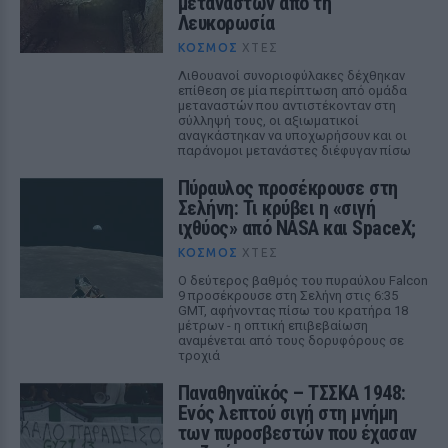
μεταναστών από τη
Λευκορωσία
ΚΌΣΜΟΣ
ΧΤΕΣ
Λιθουανοί συνοριοφύλακες δέχθηκαν
επίθεση σε μία περίπτωση από ομάδα
μεταναστών που αντιστέκονταν στη
σύλληψή τους, οι αξιωματικοί
αναγκάστηκαν να υποχωρήσουν και οι
παράνομοι μετανάστες διέφυγαν πίσω
Πύραυλος προσέκρουσε στη
Σελήνη: Τι κρύβει η «σιγή
ιχθύος» από NASA και SpaceX;
ΚΌΣΜΟΣ
ΧΤΕΣ
Ο δεύτερος βαθμός του πυραύλου Falcon
9 προσέκρουσε στη Σελήνη στις 6:35
GMT, αφήνοντας πίσω του κρατήρα 18
μέτρων - η οπτική επιβεβαίωση
αναμένεται από τους δορυφόρους σε
τροχιά
Παναθηναϊκός – ΤΣΣΚΑ 1948:
Ενός λεπτού σιγή στη μνήμη
των πυροσβεστών που έχασαν