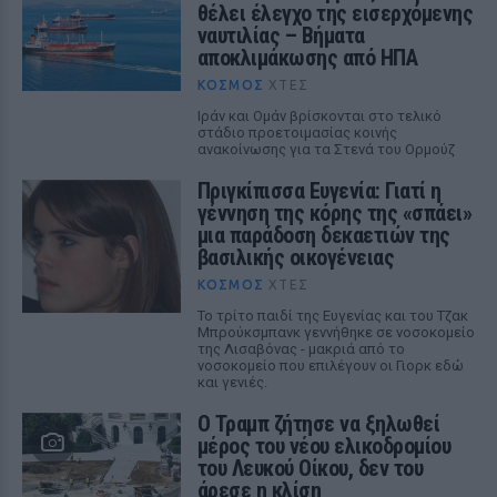
θέλει έλεγχο της εισερχόμενης
ναυτιλίας – Βήματα
αποκλιμάκωσης από ΗΠΑ
ΚΌΣΜΟΣ
ΧΤΕΣ
Ιράν και Ομάν βρίσκονται στο τελικό
στάδιο προετοιμασίας κοινής
ανακοίνωσης για τα Στενά του Ορμούζ
Πριγκίπισσα Ευγενία: Γιατί η
γέννηση της κόρης της «σπάει»
μια παράδοση δεκαετιών της
βασιλικής οικογένειας
ΚΌΣΜΟΣ
ΧΤΕΣ
Το τρίτο παιδί της Ευγενίας και του Τζακ
Μπρούκσμπανκ γεννήθηκε σε νοσοκομείο
της Λισαβόνας - μακριά από το
νοσοκομείο που επιλέγουν οι Γιορκ εδώ
και γενιές.
Ο Τραμπ ζήτησε να ξηλωθεί
μέρος του νέου ελικοδρομίου
του Λευκού Οίκου, δεν του
άρεσε η κλίση