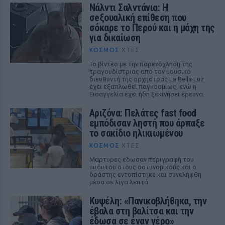
Νάλντι Σαλντάνια: Η
σeξουαλική επίθεση που
σόκαρε το Περού και η μάχη της
για δικαίωση
ΚΌΣΜΟΣ
ΧΤΕΣ
Το βίντεο με την παρενόχληση της
τραγουδίστριας από τον μουσικό
διευθυντή της ορχήστρας La Bella Luz
έχει εξαπλωθεί παγκοσμίως, ενώ η
Εισαγγελία έχει ήδη ξεκινήσει έρευνα.
Αριζόνα: Πελάτες fast food
εμπόδισαν ληστή που άρπαξε
το σακίδιο ηλικιωμένου
ΚΌΣΜΟΣ
ΧΤΕΣ
Μάρτυρες έδωσαν περιγραφή του
υπόπτου στους αστυνομικούς και ο
δράστης εντοπίστηκε και συνελήφθη
μέσα σε λίγα λεπτά
Κυψέλη: «Πανικοβλήθηκα, την
έβαλα στη βαλίτσα και την
έδωσα σε έναν γέρο»