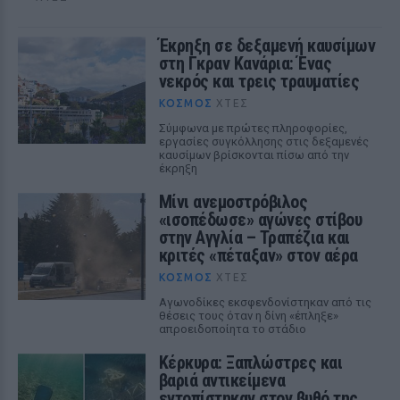
Έκρηξη σε δεξαμενή καυσίμων
στη Γκραν Κανάρια: Ένας
νεκρός και τρεις τραυματίες
ΚΌΣΜΟΣ
ΧΤΕΣ
Σύμφωνα με πρώτες πληροφορίες,
εργασίες συγκόλλησης στις δεξαμενές
καυσίμων βρίσκονται πίσω από την
έκρηξη
Μίνι ανεμοστρόβιλος
«ισοπέδωσε» αγώνες στίβου
στην Αγγλία – Τραπέζια και
κριτές «πέταξαν» στον αέρα
ΚΌΣΜΟΣ
ΧΤΕΣ
Αγωνοδίκες εκσφενδονίστηκαν από τις
θέσεις τους όταν η δίνη «έπληξε»
απροειδοποίητα το στάδιο
Κέρκυρα: Ξαπλώστρες και
βαριά αντικείμενα
εντοπίστηκαν στον βυθό της