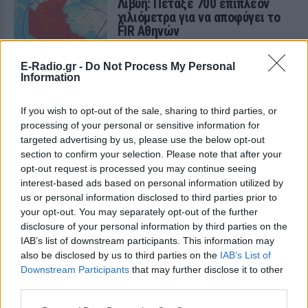
Λιβύη: Πέταξε 700 επιπλέον
χιλιόμετρα για να αποφύγει το
FIR Αθηνών
ΚΌΣΜΟΣ
ΠΡΙΝ 14 ΕΒΔΟΜΆΔΕΣ
E-Radio.gr -
Do Not Process My Personal
Information
If you wish to opt-out of the sale, sharing to third parties, or
processing of your personal or sensitive information for
targeted advertising by us, please use the below opt-out
ΤΟΥΡΚΙΚΟ
section to confirm your selection. Please note that after your
opt-out request is processed you may continue seeing
AIRBUS A400M
interest-based ads based on personal information utilized by
us or personal information disclosed to third parties prior to
ΠΡΟΣ ΛΙΒΥΗ:
your opt-out. You may separately opt-out of the further
disclosure of your personal information by third parties on the
ΠΕΤΑΞΕ 700
IAB’s list of downstream participants. This information may
also be disclosed by us to third parties on the
IAB’s List of
ΕΠΙΠΛΕΟΝ
Downstream Participants
that may further disclose it to other
third parties.
ΧΙΛΙΟΜΕΤΡΑ ΓΙΑ