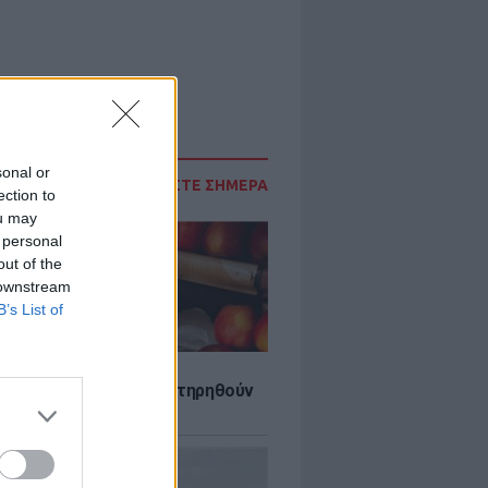
sonal or
ΔΙΑΒΑΣΤΕ ΣΗΜΕΡΑ
ection to
ou may
 personal
out of the
 downstream
B’s List of
τα που μπορουν να διατηρηθούν
ψυγείου το καλοκαίρι