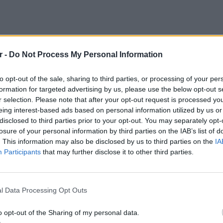
r -
Do Not Process My Personal Information
to opt-out of the sale, sharing to third parties, or processing of your per
formation for targeted advertising by us, please use the below opt-out s
r selection. Please note that after your opt-out request is processed y
eing interest-based ads based on personal information utilized by us or
disclosed to third parties prior to your opt-out. You may separately opt-
losure of your personal information by third parties on the IAB’s list of
βρυκόλακα», έναν όρο που στην ελληνική
. This information may also be disclosed by us to third parties on the
IA
να πλάσμα ανάμεσα σε νεκρό και ζωντανό. Σε
Participants
that may further disclose it to other third parties.
ρικόλακες της δυτικής κουλτούρας, ο
ΕΥ ΖΗΝ
αρουσιαζόταν απαραίτητα ως αιμοδιψές
6 φρού
εκτός 
 μια σκοτεινή, καταραμένη παρουσία που
l Data Processing Opt Outs
να βασανίσει τους ζωντανούς.
o opt-out of the Sharing of my personal data.