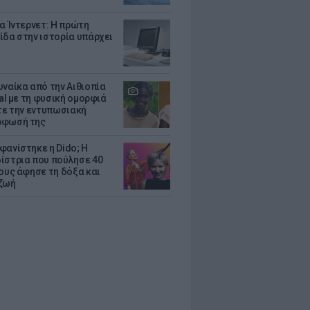
ια Ίντερνετ: Η πρώτη
ίδα στην ιστορία υπάρχει
υναίκα από την Αιθιοπία
ral με τη φυσική ομορφιά
ίτε την εντυπωσιακή
ρφωσή της
φανίστηκε η Dido; Η
ίστρια που πούλησε 40
κους άφησε τη δόξα και
ζωή