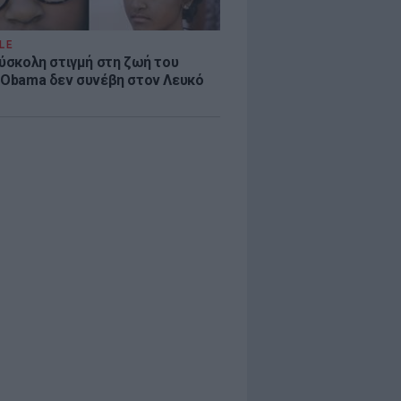
LE
δύσκολη στιγμή στη ζωή του
 Obama δεν συνέβη στον Λευκό