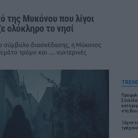
ό της Μυκόνου που λίγοι 
ζε ολόκληρο το νησί
ιο σύμβολο διασκέδασης, η Μύκονος
μάτο τρόμο και .... νυχτερινές
TREN
Προφυλα
Στυλίδα
κατηγορ
στη Βοι
Ξέχνα τ
τρέχουν