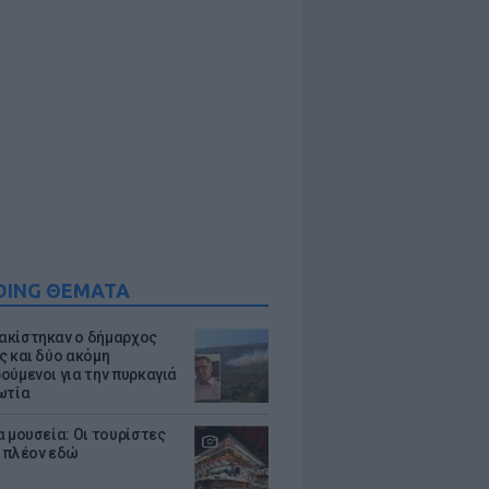
DING ΘΕΜΑΤΑ
κίστηκαν ο δήμαρχος
ς και δύο ακόμη
ούμενοι για την πυρκαγιά
ωτία
α μουσεία: Οι τουρίστες
 πλέον εδώ