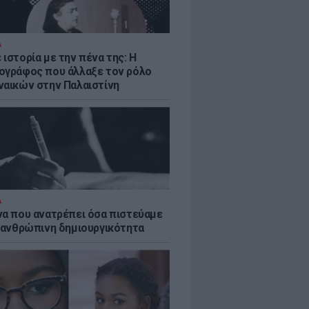
Α
ιστορία με την πένα της: Η
ογράφος που άλλαξε τον ρόλο
ναικών στην Παλαιστίνη
Α
να που ανατρέπει όσα πιστεύαμε
ν ανθρώπινη δημιουργικότητα