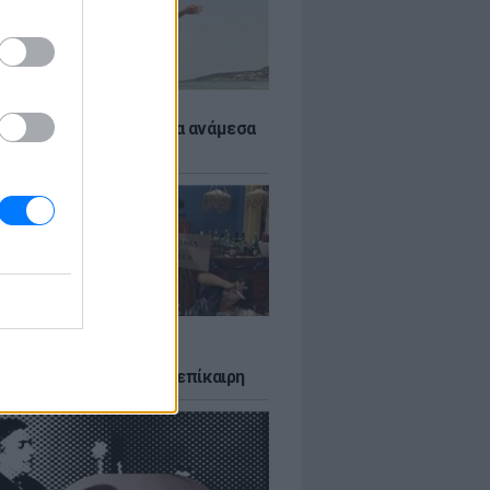
 αποφύγεις το σύγκαμα ανάμεσα
μηρούς
LTURE
δία που σατίρισε τον
υτισμό και παραμένει επίκαιρη