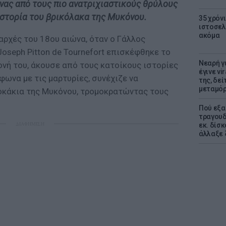
ένας από τους πιο ανατριχιαστικούς θρύλους
ιστορία του βρικόλακα της Μυκόνου.
35 χρόν
ιστοσελ
ακόμα
αρχές του 18ου αιώνα, όταν ο Γάλλος
oseph Pitton de Tournefort επισκέφθηκε το
Νεαρή γ
ονή του, άκουσε από τους κατοίκους ιστορίες
έγινε vi
φωνα με τις μαρτυρίες, συνέχιζε να
της, δε
μεταμό
οκάκια της Μυκόνου, τρομοκρατώντας τους
Πού εξα
τραγουδ
ΔΙΑΦΗΜΙΣΗ
εκ. δίσ
άλλαξε 