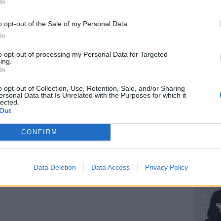
 εποχής, ο άνδρας που συνδέθηκε με τον
In
νωνικός και είχε συγκρουστεί με πολλούς
o opt-out of the Sale of my Personal Data.
λοφονηθεί. Μετά τον θάνατό του, άρχισαν να
In
ιζόταν ξανά μέσα στη νύχτα, έμπαινε σε
ΕΥ ΖΗΝ
είμενα, έκλεβε φαγητό και προκαλούσε
to opt-out of processing my Personal Data for Targeted
Πώς να
ing.
στους 
In
τρομακτική όταν διαδόθηκε ότι επιτέθηκε σε
o opt-out of Collection, Use, Retention, Sale, and/or Sharing
ersonal Data that Is Unrelated with the Purposes for which it
 εξαπλώθηκε γρήγορα και πολλοί έτρεχαν
lected.
τασία και ευχές από τους ιερείς.
Out
ΔΙΑΦΗΜΙΣΗ
CONFIRM
POP CU
Η κωμω
Data Deletion
Data Access
Privacy Policy
νεοπλο