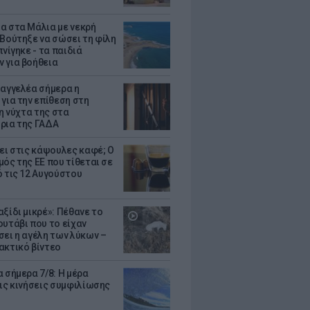
α στα Μάλια με νεκρή
 Βούτηξε να σώσει τη φίλη
πνίγηκε - τα παιδιά
 για βοήθεια
σαγγελέα σήμερα η
 για την επίθεση στη
 η νύχτα της στα
ρια της ΓΑΔΑ
ζει στις κάψουλες καφέ; Ο
μός της ΕΕ που τίθεται σε
ό τις 12 Αυγούστου
ξίδι μικρέ»: Πέθανε το
ουτάβι που το είχαν
σει η αγέλη των λύκων –
ακτικό βίντεο
 σήμερα 7/8: Η μέρα
τις κινήσεις συμφιλίωσης