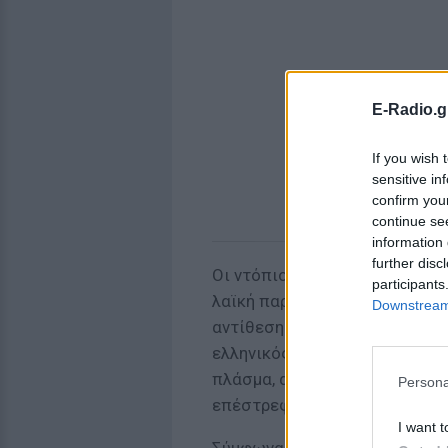
E-Radio.g
If you wish 
sensitive in
confirm you
continue se
information 
further disc
Οι ντόπιοι τον αποκαλούσαν «
participants
λαϊκή παράδοση περιγράφει έ
Downstream 
αντίθεση με τους κλασικούς β
ελληνικός βρυκόλακας δεν π
πλάσμα, αλλά περισσότερο ως
Persona
επέστρεφε από τον τάφο για 
I want t