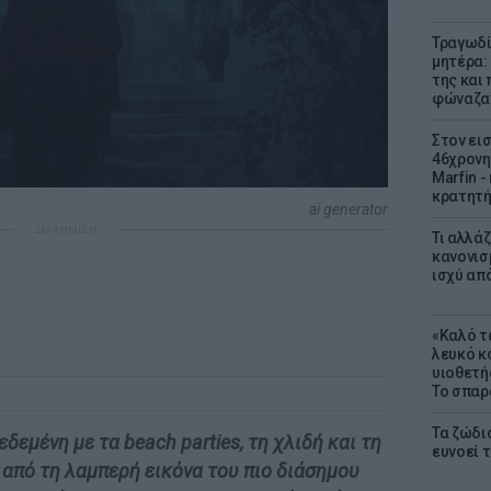
Τραγωδί
μητέρα:
της και 
φώναζαν
Στον ει
46χρονη
Marfin -
κρατητή
ai generator
ΔΙΑΦΗΜΙΣΗ
Τι αλλά
κανονισ
ισχύ απ
«Καλό τα
λευκό κ
υιοθετή
Το σπαρ
Τα ζώδια
δεμένη με τα beach parties, τη χλιδή και τη
ευνοεί 
 από τη λαμπερή εικόνα του πιο διάσημου