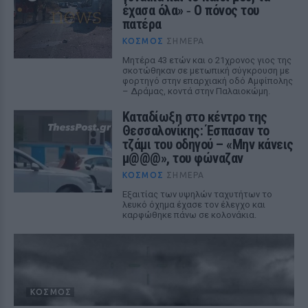
έχασα όλα» ‑ Ο πόνος του
πατέρα
ΚΌΣΜΟΣ
ΣΉΜΕΡΑ
Μητέρα 43 ετών και ο 21χρονος γιος της
σκοτώθηκαν σε μετωπική σύγκρουση με
φορτηγό στην επαρχιακή οδό Αμφίπολης
– Δράμας, κοντά στην Παλαιοκώμη.
Καταδίωξη στο κέντρο της
Θεσσαλονίκης: Έσπασαν το
τζάμι του οδηγού – «Μην κάνεις
μ@@@», του φώναζαν
ΚΌΣΜΟΣ
ΣΉΜΕΡΑ
Εξαιτίας των υψηλών ταχυτήτων το
λευκό όχημα έχασε τον έλεγχο και
καρφώθηκε πάνω σε κολονάκια.
ΚΌΣΜΟΣ