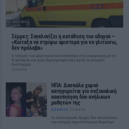
ΚΌΣΜΟΣ
Σέρρες: Συγκλονίζει η κατάθεση του οδηγού –
«Κοίταξα να στρίψω αριστερά για να γλιτώσω,
δεν πρόλαβα»
Ο οδηγός του φορτηγού που ενεπλάκη στη σύγκρουση με το
ΙΧ μητέρας και γιου περιέγραψε πώς έγινε το μοιραίο
δυστύχημα.
ΣΉΜΕΡΑ
ΗΠΑ: Δασκάλα χορού
κατηγορείται για σeξουαλική
κακοποίηση δύο ανήλικων
μαθητών της
ΚΌΣΜΟΣ
ΣΉΜΕΡΑ
Οι αστυνομικές Αρχές δεν αποκλείουν
την ύπαρξη περισσότερων θυμάτων