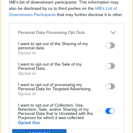
IAB’s list of downstream participants. This information may
also be disclosed by us to third parties on the
IAB’s List of
Downstream Participants
that may further disclose it to other
ΚΌΣΜΟΣ
third parties.
Προκλητική παρέμβαση της Αγκυρας για την
Personal Data Processing Opt Outs
αποφυλάκιση Γιωτόπουλου: «Απαράδεκτη
ανοχή σε τρομοκράτη»
I want to opt-out of the Sharing of my
personal data.
Το τουρκικό ΥΠΕΞ καταδικάζει την αποφυλάκιση του
Opted In
Αλέξανδρου Γιωτόπουλου, καταδικασμένου ως αρχηγού
της 17Ν, κάνοντας λόγο για «απαράδεκτη ανοχή» και
ασκώντας κριτική στις ελληνικές αρχέ
I want to opt-out of the Sale of my
Personal Data.
ΠΡΙΝ 11 ΕΒΔΟΜΆΔΕΣ
Opted In
I want to opt-out of processing my
Personal Data for Targeted Advertising.
ΔΙΑΦΗΜΙΣΗ
Opted In
I want to opt-out of Collection, Use,
Retention, Sale, and/or Sharing of my
Personal Data that Is Unrelated with the
Purposes for which it was collected.
Opted Out