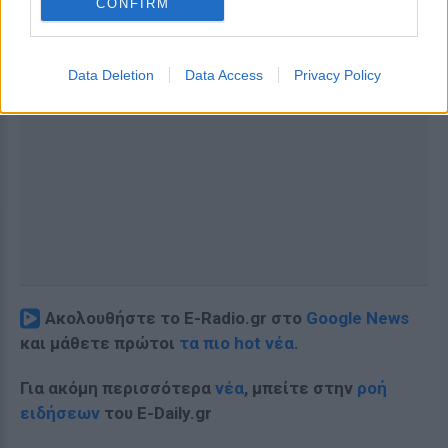
CONFIRM
Data Deletion
Data Access
Privacy Policy
Ακολουθήστε το E-Radio.gr στο
Google News
και μάθετε πρώτοι
τα πιο hot νέα
.
Για ακόμη περισσότερα
νέα
, μπείτε στην
ροή
ειδήσεων
του E-Daily.gr