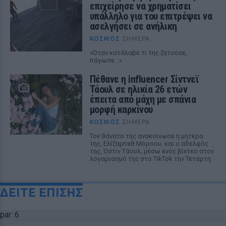
επιχείρησε να χρηματίσει
υπάλληλο για του επιτρέψει να
ασελγήσει σε ανήλικη
ΚΌΣΜΟΣ
ΣΉΜΕΡΑ
«Όταν κατάλαβε τι της ζητούσε,
πάγωσε...»
Πέθανε η influencer Σίντνεϊ
Τάουλ σε ηλικία 26 ετών
έπειτα από μάχη με σπάνια
μορφή καρκίνου
ΚΌΣΜΟΣ
ΣΉΜΕΡΑ
Τον θάνατο της ανακοίνωσε η μητέρα
της, Ελίζαμπεθ Μόροου, και ο αδελφός
της, Όστιν Τάουλ, μέσω ενός βίντεο στον
λογαριασμό της στο TikTok την Τετάρτη
ΔΕΙΤΕ ΕΠΙΣΗΣ
par: 6