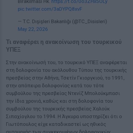
Bırakılması Hk.
https://t.co/0o3ZHx5OLy
pic.twitter.com/3aDYPQ8xvF
— T.C. Dışişleri Bakanlığı (@TC_Disisleri)
May 22, 2026
Τι αναφέρει η ανακοίνωση του τουρκικού
ΥΠΕΞ
Στην ανακοίνωσή του, το τουρκικό ΥΠΕΞ αναφέρεται
στη δολοφονία του ακόλουθου Τύπου της τουρκικής
πρεσβείας στην Αθήνα, Τσετίν Γκιοργκιού, το 1991,
στην απόπειρα δολοφονίας κατά του τότε
συμβούλου της πρεσβείας Ντενίζ Μπολούκμπασι
την ίδια χρονιά, καθώς και στη δολοφονία του
συμβούλου της τουρκικής πρεσβείας Χαλούκ
Σιπαχίογλου το 1994. Η Άγκυρα υποστηρίζει ότι ο
Γιωτόπουλος είχε καταδικαστεί ως ηθικός
αυτουργός των συγκεκριμένων δολοφονικών