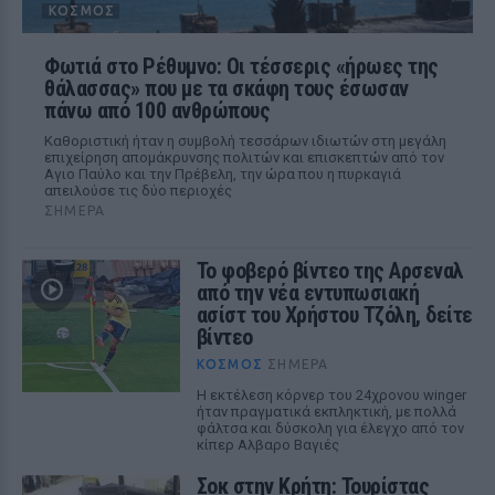
ΚΌΣΜΟΣ
Φωτιά στο Ρέθυμνο: Οι τέσσερις «ήρωες της
θάλασσας» που με τα σκάφη τους έσωσαν
πάνω από 100 ανθρώπους
Καθοριστική ήταν η συμβολή τεσσάρων ιδιωτών στη μεγάλη
επιχείρηση απομάκρυνσης πολιτών και επισκεπτών από τον
Αγιο Παύλο και την Πρέβελη, την ώρα που η πυρκαγιά
απειλούσε τις δύο περιοχές
ΣΉΜΕΡΑ
Το φοβερό βίντεο της Αρσεναλ
από την νέα εντυπωσιακή
ασίστ του Χρήστου Τζόλη, δείτε
βίντεο
ΚΌΣΜΟΣ
ΣΉΜΕΡΑ
Η εκτέλεση κόρνερ του 24χρονου winger
ήταν πραγματικά εκπληκτική, με πολλά
φάλτσα και δύσκολη για έλεγχο από τον
κίπερ Αλβαρο Βαγιές
Σοκ στην Κρήτη: Τουρίστας