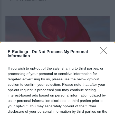
ΚΌΣΜΟΣ
E-Radio.gr -
Do Not Process My Personal
Information
Τουρκία: Δικαστήριο καθαίρεσε τον αρχηγό
της αξιωματικής αντιπολίτευσης – Ραγδαίες
εξελίξεις
If you wish to opt-out of the sale, sharing to third parties, or
processing of your personal or sensitive information for
Τα μέλη της ηγεσίας του CHP παραμένουν στα κεντρικά
γραφεία της Αγκυρας και δηλώνουν αποφασιστικά ότι
targeted advertising by us, please use the below opt-out
δεν πρόκειται να αποχωρήσουν
section to confirm your selection. Please note that after your
ΠΡΙΝ 11 ΕΒΔΟΜΆΔΕΣ
opt-out request is processed you may continue seeing
interest-based ads based on personal information utilized by
us or personal information disclosed to third parties prior to
your opt-out. You may separately opt-out of the further
disclosure of your personal information by third parties on the