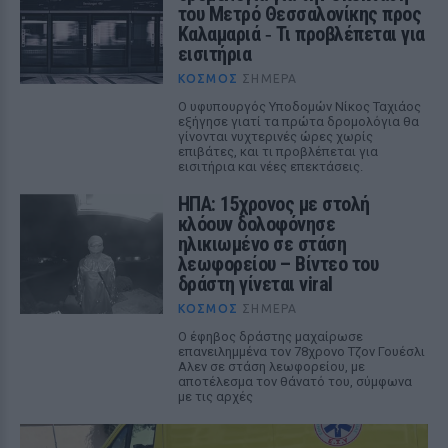
του Μετρό Θεσσαλονίκης προς
Καλαμαριά ‑ Τι προβλέπεται για
εισιτήρια
ΚΌΣΜΟΣ
ΣΉΜΕΡΑ
Ο υφυπουργός Υποδομών Νίκος Ταχιάος
εξήγησε γιατί τα πρώτα δρομολόγια θα
γίνονται νυχτερινές ώρες χωρίς
επιβάτες, και τι προβλέπεται για
εισιτήρια και νέες επεκτάσεις.
ΗΠΑ: 15χρονος με στολή
κλόουν δολοφόνησε
ηλικιωμένο σε στάση
λεωφορείου – Βίντεο του
δράστη γίνεται viral
ΚΌΣΜΟΣ
ΣΉΜΕΡΑ
Ο έφηβος δράστης μαχαίρωσε
επανειλημμένα τον 78χρονο Τζον Γουέσλι
Αλεν σε στάση λεωφορείου, με
αποτέλεσμα τον θάνατό του, σύμφωνα
με τις αρχές