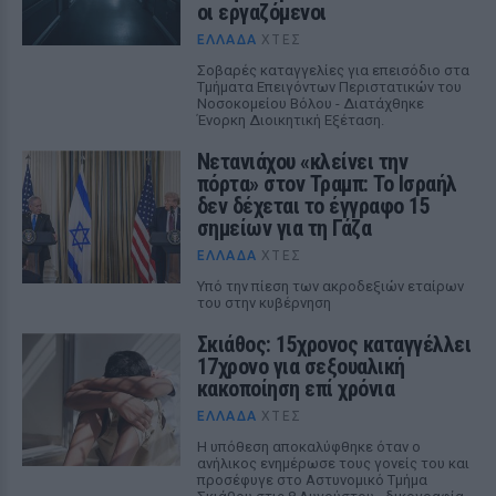
οι εργαζόμενοι
ΕΛΛΆΔΑ
ΧΤΕΣ
Σοβαρές καταγγελίες για επεισόδιο στα
Τμήματα Επειγόντων Περιστατικών του
Νοσοκομείου Βόλου - Διατάχθηκε
Ένορκη Διοικητική Εξέταση.
Νετανιάχου «κλείνει την
πόρτα» στον Τραμπ: Το Ισραήλ
δεν δέχεται το έγγραφο 15
σημείων για τη Γάζα
ΕΛΛΆΔΑ
ΧΤΕΣ
Υπό την πίεση των ακροδεξιών εταίρων
του στην κυβέρνηση
Σκιάθος: 15χρονος καταγγέλλει
17χρονο για σεξουαλική
κακοποίηση επί χρόνια
ΕΛΛΆΔΑ
ΧΤΕΣ
Η υπόθεση αποκαλύφθηκε όταν ο
ανήλικος ενημέρωσε τους γονείς του και
προσέφυγε στο Αστυνομικό Τμήμα