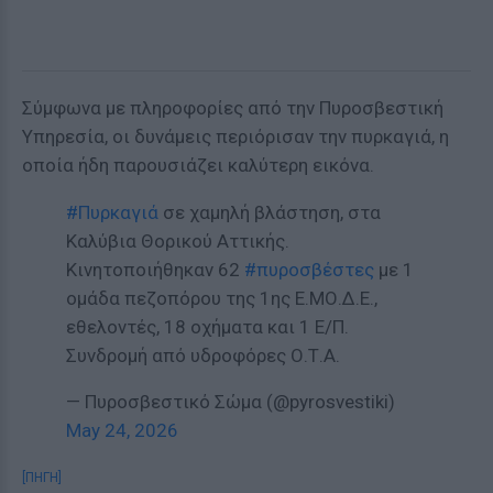
Σύμφωνα με πληροφορίες από την Πυροσβεστική
Υπηρεσία, οι δυνάμεις περιόρισαν την πυρκαγιά, η
οποία ήδη παρουσιάζει καλύτερη εικόνα.
#Πυρκαγιά
σε χαμηλή βλάστηση, στα
Καλύβια Θορικού Αττικής.
Κινητοποιήθηκαν 62
#πυροσβέστες
με 1
ομάδα πεζοπόρου της 1ης Ε.ΜΟ.Δ.Ε.,
εθελοντές, 18 οχήματα και 1 Ε/Π.
Συνδρομή από υδροφόρες Ο.Τ.Α.
— Πυροσβεστικό Σώμα (@pyrosvestiki)
May 24, 2026
[ΠΗΓΗ]