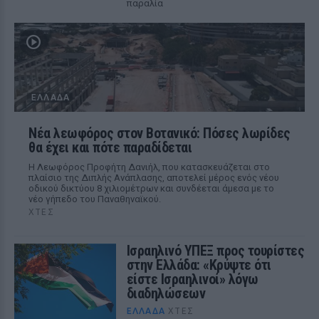
παραλία
ΕΛΛΆΔΑ
Νέα λεωφόρος στον Βοτανικό: Πόσες λωρίδες
θα έχει και πότε παραδίδεται
Η Λεωφόρος Προφήτη Δανιήλ, που κατασκευάζεται στο
πλαίσιο της Διπλής Ανάπλασης, αποτελεί μέρος ενός νέου
οδικού δικτύου 8 χιλιομέτρων και συνδέεται άμεσα με το
νέο γήπεδο του Παναθηναϊκού.
ΧΤΕΣ
Ισραηλινό ΥΠΕΞ προς τουρίστες
στην Ελλάδα: «Κρύψτε ότι
είστε Ισραηλινοί» λόγω
διαδηλώσεων
ΕΛΛΆΔΑ
ΧΤΕΣ