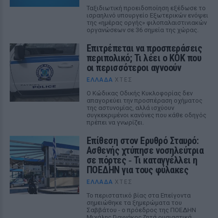
Ταξιδιωτική προειδοποίηση εξέδωσε το
ισραηλινό υπουργείο Εξωτερικών ενόψει
της «ημέρας οργής» φιλοπαλαιστινιακών
οργανώσεων σε 36 σημεία της χώρας.
Επιτρέπεται να προσπεράσεις
περιπολικό; Τι λέει ο ΚΟΚ που
οι περισσότεροι αγνοούν
ΕΛΛΆΔΑ
ΧΤΕΣ
Ο Κώδικας Οδικής Κυκλοφορίας δεν
απαγορεύει την προσπέραση οχήματος
της αστυνομίας, αλλά ισχύουν
συγκεκριμένοι κανόνες που κάθε οδηγός
πρέπει να γνωρίζει.
Επίθεση στον Ερυθρό Σταυρό:
Ασθενής χτύπησε νοσηλεύτρια
σε πόρτες ‑ Τι καταγγέλλει η
ΠΟΕΔΗΝ για τους φύλακες
ΕΛΛΆΔΑ
ΧΤΕΣ
Το περιστατικό βίας στα Επείγοντα
σημειώθηκε τα ξημερώματα του
Σαββάτου - ο πρόεδρος της ΠΟΕΔΗΝ
Μιχάλης Γιαννάκος ζητά ουσιαστικά