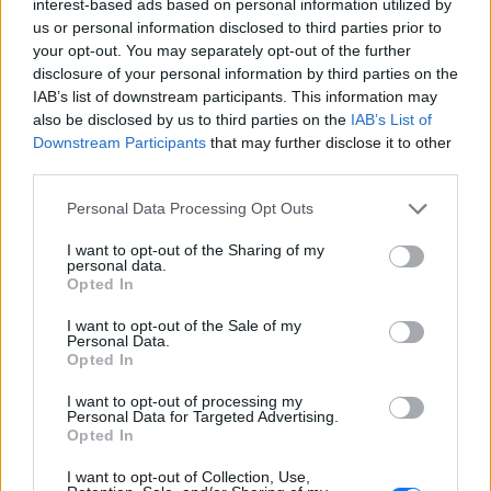
interest-based ads based on personal information utilized by
us or personal information disclosed to third parties prior to
your opt-out. You may separately opt-out of the further
disclosure of your personal information by third parties on the
IAB’s list of downstream participants. This information may
also be disclosed by us to third parties on the
IAB’s List of
Downstream Participants
that may further disclose it to other
third parties.
Personal Data Processing Opt Outs
I want to opt-out of the Sharing of my
ΔΕΙΤΕ ΕΠΙΣΗΣ
personal data.
Opted In
ΣΤΗΝ ΙΔΙΑ ΚΑΤΗΓΟΡΙΑ
I want to opt-out of the Sale of my
Personal Data.
Opted In
Γιαννακόπουλος για Ολυμπιακό:
«Πριν 10 χρόνια φώναζαν
I want to opt-out of processing my
οφσάιντ, δεν ήξεραν ότι η
Personal Data for Targeted Advertising.
μπάλα μπάσκετ είναι
Opted In
πορτοκαλί»
I want to opt-out of Collection, Use,
ΕΛΛΆΔΑ
ΧΤΕΣ