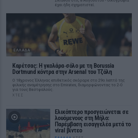
Σκιάθου στις 8 Αυγούστου - δικογραφία
έχει ήδη σχηματιστεί.
ΕΛΛΆΔΑ
Καρέτσας: Η γκολάρα‑σόλο με τη Borussia
Dortmund κόντρα στην Arsenal του Τζόλη
Ο 18χρονος Έλληνας επιθετικός σκόραρε στο 29ο λεπτό της
φιλικής αναμέτρησης στο Emirates, διαμορφώνοντας το 2-0
για τους Βεστφαλούς.
ΧΤΕΣ
Ελικόπτερο προσγειώνεται σε
λουόμενους στη Μήλο:
Παρέμβαση εισαγγελέα μετά το
viral βίντεο
ΕΛΛΆΔΑ
ΧΤΕΣ