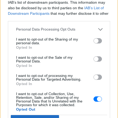
Ιστορική μέρα για τις
IAB’s list of downstream participants. This information may
γυναίκες στις Ένοπλες
also be disclosed by us to third parties on the
IAB’s List of
Δυνάμεις: Για πρώτη φορά
Downstream Participants
that may further disclose it to other
μπαίνουν ως εθελόντριες
third parties.
στον Στρατό, δείτε βίντεο
Personal Data Processing Opt Outs
ΕΛΛΆΔΑ
ΠΡΙΝ 9 ΕΒΔΟΜΆΔΕΣ
I want to opt-out of the Sharing of my
personal data.
Ζέτα Δούκα: Εντυπωσιάζει
Opted In
στα 52 της με φωτογραφία
χωρίς φίλτρα – «Αυτό είναι
I want to opt-out of the Sale of my
το σώμα μου»
Personal Data.
Opted In
TABLOID
ΠΡΙΝ 9 ΕΒΔΟΜΆΔΕΣ
I want to opt-out of processing my
Personal Data for Targeted Advertising.
Opted In
ΔΙΑΦΗΜΙΣΗ
I want to opt-out of Collection, Use,
Retention, Sale, and/or Sharing of my
Personal Data that Is Unrelated with the
Purposes for which it was collected.
Opted Out