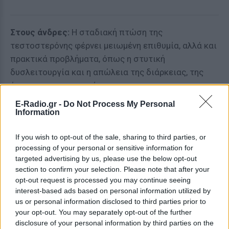
Στους άνδρες:
Η σταδιακή πτώση της
τεστοστερόνης φέρνει μειωμένη επιθυμία, αλλά και
πρακτικά προβλήματα, όπως η στυτική
δυσλειτουργία και η απώλεια της διάρκειας, της
έντασης και του σφρίγους.
E-Radio.gr -
Do Not Process My Personal
Ακόμα και η λύση των σύγχρονων βοηθητικών
Information
φαρμάκων (χάπια) αποδεικνύεται δίκοπο μαχαίρι.
Πολλοί άνδρες, γνωρίζοντας ότι η σeξουαλική τους
If you wish to opt-out of the sale, sharing to third parties, or
επίδοση εξαρτάται αποκλειστικά από ένα
processing of your personal or sensitive information for
targeted advertising by us, please use the below opt-out
σκεύασμα, αναπτύσσουν σταδιακά μια ψυχολογική
section to confirm your selection. Please note that after your
αποστροφή προς την ίδια την πράξη, νιώθοντας ότι
opt-out request is processed you may continue seeing
έχασαν την αυθεντική ανδρική τους δύναμη.
interest-based ads based on personal information utilized by
us or personal information disclosed to third parties prior to
ΔΙΑΒΑΣΤΕ ΑΚΟΜΗ
your opt-out. You may separately opt-out of the further
disclosure of your personal information by third parties on the