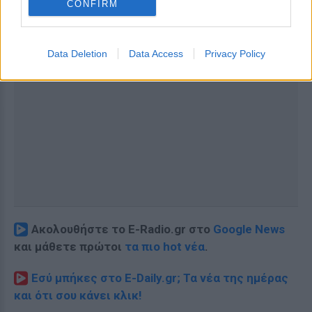
CONFIRM
Data Deletion
Data Access
Privacy Policy
Ακολουθήστε το E-Radio.gr στο
Google News
και μάθετε πρώτοι
τα πιο hot νέα
.
Εσύ μπήκες στο E-Daily.gr; Τα νέα της ημέρας
και ότι σου κάνει κλικ!