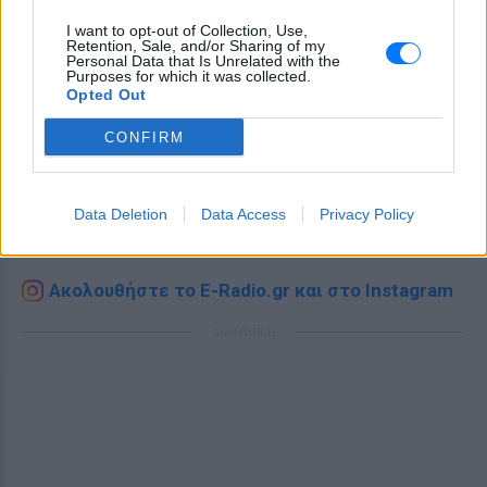
I want to opt-out of Collection, Use,
Retention, Sale, and/or Sharing of my
Personal Data that Is Unrelated with the
Purposes for which it was collected.
Opted Out
Ακολουθήστε το E-Radio.gr στο
Google News
CONFIRM
και μάθετε πρώτοι
τα πιο hot νέα
.
Εσύ μπήκες στο E-Daily.gr; Τα νέα της ημέρας
Data Deletion
Data Access
Privacy Policy
και ότι σου κάνει κλικ!
Ακολουθήστε το E-Radio.gr και στο Instagram
ΔΙΑΦΗΜΙΣΗ