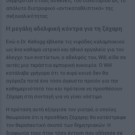
σερβιρόταν στους ασθενείς του σανατορίου ως το
απόλυτο διατροφικό «αντικαταθλιπτικό» της
σeξουαλικότητας.
Η μεγάλη αδελφική κόντρα για τη ζάχαρη
Ενώ ο Dr. Kellogg έβλεπε τις νιφάδες καλαμποκιού
ως ένα καθαρά ιατρικό και ηθικό εργαλείο για τον
έλεγχο των ενστίκτων, ο αδελφός του, Will, είδε σε
αυτές μια τεράστια εμπορική ευκαιρία. Ο Will
κατάλαβε γρήγορα ότι το ευρύ κοινό δεν θα
αγόραζε ποτέ ένα τόσο άγευστο προϊόν για την
καθημερινότητά του και πρότεινε να προσθέσουν
ζάχαρη στη συνταγή για να γίνει νόστιμο.
Η πρόταση αυτή εξόργισε τον γιατρό, ο οποίος
θεωρούσε ότι η προσθήκη ζάχαρης θα κατέστρεφε
τον θεραπευτικό σκοπό των δημητριακών. Η
διαφωνία τους ήταν τόσο έντονη που οδήγησε σε