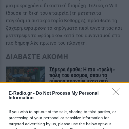
μια μακροχρόνια δικαστική διαμάχη. Τελικά, ο Will
ίδρυσε τη δική του εταιρεία (τη μετέπειτα
παγκόσμια αυτοκρατορία Kellogg’s), πρόσθεσε τη
ζάχαρη, αφαίρεσε τα κηρύγματα περί αγνότητας και
μετέτρεψε το «φάρμακο» κατά του αuνανισμού στο
πιο δημοφιλές πρωινό του πλανήτη.
ΔΙΑΒΑΣΤΕ ΑΚΟΜΗ
Σήμερα έμαθα: Η πιο «τρελή»
πόλη του κόσμου, όπου τα
σύνορα περνούν μέσα από
σαλόνια και καφετέριες!
E-Radio.gr -
Do Not Process My Personal
ΣΉΜΕΡΑ ΈΜΑΘΑ
Information
ΠΡΙΝ 9 ΕΒΔΟΜΆΔΕΣ
If you wish to opt-out of the sale, sharing to third parties, or
processing of your personal or sensitive information for
Σήμερα έμαθα: Το κοτόπουλο
targeted advertising by us, please use the below opt-out
που έζησε 18 μήνες χωρίς