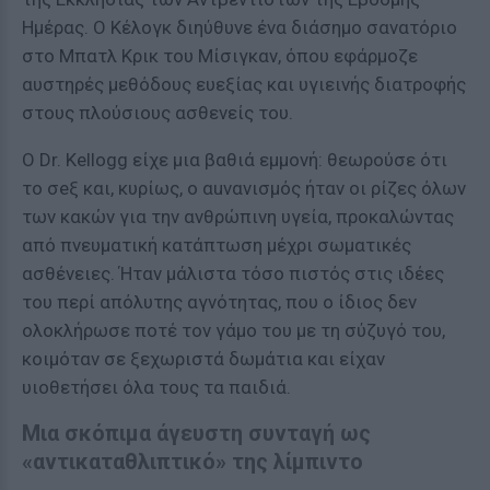
Ημέρας. Ο Κέλογκ διηύθυνε ένα διάσημο σανατόριο
στο Μπατλ Κρικ του Μίσιγκαν, όπου εφάρμοζε
αυστηρές μεθόδους ευεξίας και υγιεινής διατροφής
στους πλούσιους ασθενείς του.
Ο Dr. Kellogg είχε μια βαθιά εμμονή: θεωρούσε ότι
το σeξ και, κυρίως, ο αuνανισμός ήταν οι ρίζες όλων
των κακών για την ανθρώπινη υγεία, προκαλώντας
από πνευματική κατάπτωση μέχρι σωματικές
ασθένειες. Ήταν μάλιστα τόσο πιστός στις ιδέες
του περί απόλυτης αγνότητας, που ο ίδιος δεν
ολοκλήρωσε ποτέ τον γάμο του με τη σύζυγό του,
κοιμόταν σε ξεχωριστά δωμάτια και είχαν
υιοθετήσει όλα τους τα παιδιά.
Μια σκόπιμα άγευστη συνταγή ως
«αντικαταθλιπτικό» της λίμπιντο