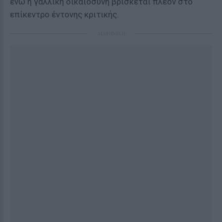
ενώ η γαλλική δικαιοσύνη βρίσκεται πλέον στο
επίκεντρο έντονης κριτικής.
ΔΙΑΦΗΜΙΣΗ