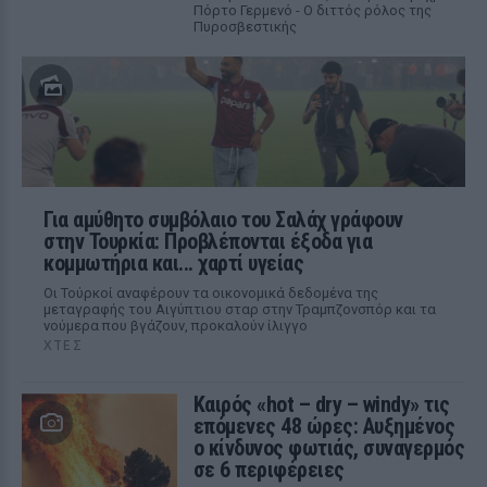
Πόρτο Γερμενό - Ο διττός ρόλος της
Πυροσβεστικής
Για αμύθητο συμβόλαιο του Σαλάχ γράφουν
στην Τουρκία: Προβλέπονται έξοδα για
κομμωτήρια και... χαρτί υγείας
Οι Τούρκοί αναφέρουν τα οικονομικά δεδομένα της
μεταγραφής του Αιγύπτιου σταρ στην Τραμπζονσπόρ και τα
νούμερα που βγάζουν, προκαλούν ίλιγγο
ΧΤΕΣ
Καιρός «hot – dry – windy» τις
επόμενες 48 ώρες: Αυξημένος
ο κίνδυνος φωτιάς, συναγερμός
σε 6 περιφέρειες