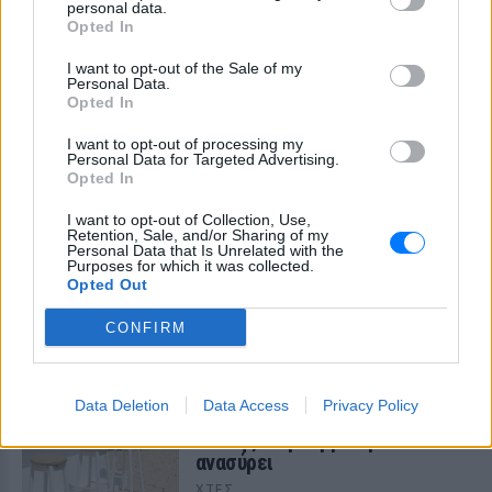
«busification»
personal data.
Opted In
ΧΤΕΣ
Βίντεο που φέρεται να δείχνει βίαιη
I want to opt-out of the Sale of my
μεταφορά άνδρα για στρατιωτική
Personal Data.
επιστράτευση στην Ουκρανία
Opted In
επαναφέρει τη συζήτηση για το λεγόμενο
«busification».
I want to opt-out of processing my
Personal Data for Targeted Advertising.
Ουκρανία: Βίντεο σοκ με
Opted In
19χρονο να οδηγείται με τη βία
για επιστράτευση ‑ Τι είναι το
I want to opt-out of Collection, Use,
«busification»
Retention, Sale, and/or Sharing of my
Personal Data that Is Unrelated with the
ΧΤΕΣ
Purposes for which it was collected.
Opted Out
Βίντεο που φέρεται να δείχνει βίαιη
μεταφορά άνδρα για στρατιωτική
επιστράτευση στην Ουκρανία
CONFIRM
επαναφέρει τη συζήτηση για το λεγόμενο
«busification».
Πάρο: 4χρονος έχασε τη ζωή
Data Deletion
Data Access
Privacy Policy
του σε πισίνα beach bar –
Βούτηξε ο μπάρμαν για να τον
ανασύρει
ΧΤΕΣ