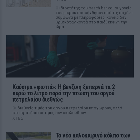
Ο ιδιοκτήτης του beach bar και οι γονείς
του μικρού προσήχθησαν από τις αρχές -
σύμφωνα με πληροφορίες, κανείς δεν
βρισκόταν κοντά στο παιδί εκείνη την
ώρα
Καύσιμα «φωτιά»: Η βενζίνη ξεπερνά τα 2
ευρώ το λίτρο παρά την πτώση του αργού
πετρελαίου διεθνώς
Οι διεθνείς τιμές του αργού πετρελαίου υποχωρούν, αλλά
στα πρατήρια οι τιμές δεν ακολουθούν
ΧΤΕΣ
Το νέο καλοκαιρινό κόλπο των