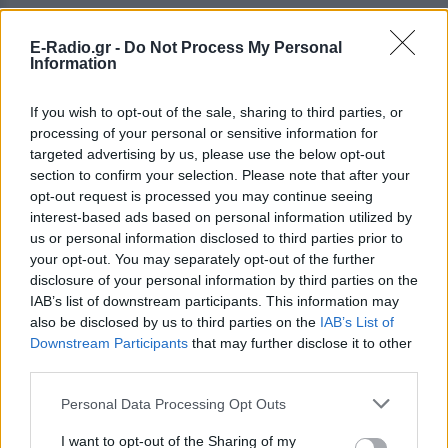
E-Radio.gr -
Do Not Process My Personal
Information
If you wish to opt-out of the sale, sharing to third parties, or
processing of your personal or sensitive information for
targeted advertising by us, please use the below opt-out
section to confirm your selection. Please note that after your
opt-out request is processed you may continue seeing
interest-based ads based on personal information utilized by
us or personal information disclosed to third parties prior to
your opt-out. You may separately opt-out of the further
disclosure of your personal information by third parties on the
ΔΕΙΤΕ ΕΠΙΣΗΣ
IAB’s list of downstream participants. This information may
also be disclosed by us to third parties on the
IAB’s List of
ΣΤΗΝ ΙΔΙΑ ΚΑΤΗΓΟΡΙΑ
Downstream Participants
that may further disclose it to other
third parties.
Ουκρανία: Βίντεο σοκ με
Personal Data Processing Opt Outs
19χρονο να οδηγείται με τη βία
για επιστράτευση ‑ Τι είναι το
I want to opt-out of the Sharing of my