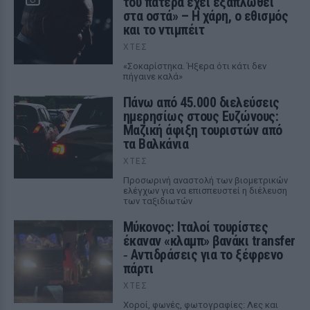
του πατέρα έχει εξαπλωθεί
στα οστά» – Η χάρη, ο εθισμός
και το ντιμπέιτ
ΧΤΕΣ
«Σοκαρίστηκα. Ήξερα ότι κάτι δεν
πήγαινε καλά»
Πάνω από 45.000 διελεύσεις
ημερησίως στους Ευζώνους:
Μαζική άφιξη τουριστών από
τα Βαλκάνια
ΧΤΕΣ
Προσωρινή αναστολή των βιομετρικών
ελέγχων για να επισπευστεί η διέλευση
των ταξιδιωτών
Μύκονος: Ιταλοί τουρίστες
έκαναν «κλαμπ» βανάκι transfer
‑ Αντιδράσεις για το ξέφρενο
πάρτι
ΧΤΕΣ
Χοροί, φωνές, φωτογραφίες: Λες και