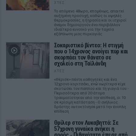
ΧΤΕΣ
Το επόμενο 48ωρο, επομένως, απαιτεί
αυξημένη προσοχή, καθώς οι υψηλές
θερμοκρασίες, η ξηρασία και οι ισχυροί
άνεμοι δημιουργούν ένα περιβάλλον
ιδιαίτερα ευνοϊκό για την ταχεία
εξάπλωση μιας πυρκαγιάς
Σοκαριστικό βίντεο: Η στιγμή
που ο 14χρονος ανοίγει πυρ και
σκορπάει τον θάνατο σε
σχολείο στη Ταϊλάνδη
ΧΤΕΣ
«Θέρισε» πέντε καθηγητές και ένα
12χρονο κοριτσάκι, ενώ νωρίτερα είχε
σκοτώσει τον παππού και τη γιαγιά του -
Περισσότερα από 20 άτομα
τραυματίστηκαν από την επίθεση, οι 10
σε κρίσιμη κατάσταση - Ο ανήλικος
δράστης αυτοκτόνησε μετά την ένοπλη
επίθεση
Θρίλερ στον Λυκαβηττό: Σε
57χρονη γυναίκα ανήκει η
σορός ‑ Πιθανότατα έπεσε από