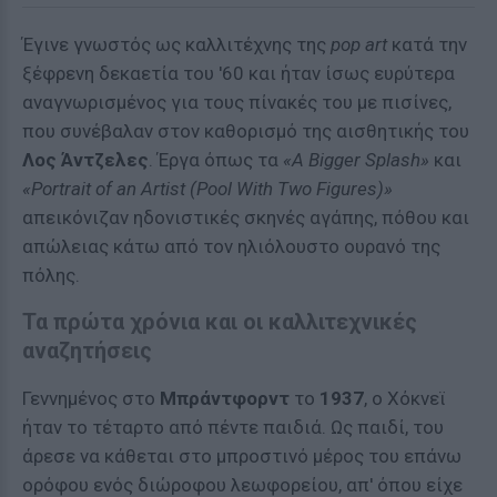
Έγινε γνωστός ως καλλιτέχνης της
pop art
κατά την
ξέφρενη δεκαετία του '60 και ήταν ίσως ευρύτερα
αναγνωρισμένος για τους πίνακές του με πισίνες,
που συνέβαλαν στον καθορισμό της αισθητικής του
Λος Άντζελες
. Έργα όπως τα
«A Bigger Splash»
και
«Portrait of an Artist (Pool With Two Figures)»
απεικόνιζαν ηδονιστικές σκηνές αγάπης, πόθου και
απώλειας κάτω από τον ηλιόλουστο ουρανό της
πόλης.
Τα πρώτα χρόνια και οι καλλιτεχνικές
αναζητήσεις
Γεννημένος στο
Μπράντφορντ
το
1937
, ο Χόκνεϊ
ήταν το τέταρτο από πέντε παιδιά. Ως παιδί, του
άρεσε να κάθεται στο μπροστινό μέρος του επάνω
ορόφου ενός διώροφου λεωφορείου, απ' όπου είχε