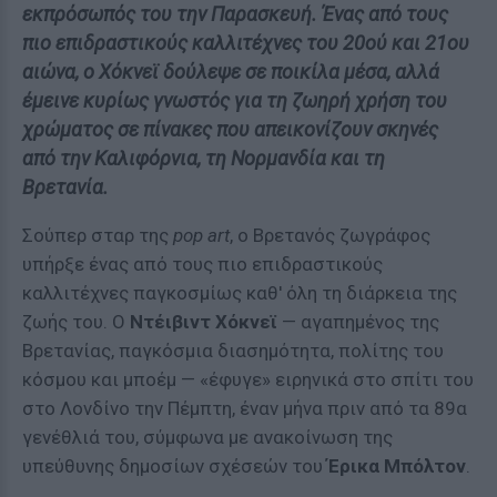
εκπρόσωπός του την Παρασκευή. Ένας από τους
πιο επιδραστικούς καλλιτέχνες του 20ού και 21ου
αιώνα, ο Χόκνεϊ δούλεψε σε ποικίλα μέσα, αλλά
έμεινε κυρίως γνωστός για τη ζωηρή χρήση του
χρώματος σε πίνακες που απεικονίζουν σκηνές
από την Καλιφόρνια, τη Νορμανδία και τη
Βρετανία.
Σούπερ σταρ της
pop art
, ο Βρετανός ζωγράφος
υπήρξε ένας από τους πιο επιδραστικούς
καλλιτέχνες παγκοσμίως καθ' όλη τη διάρκεια της
ζωής του. Ο
Ντέιβιντ Χόκνεϊ
— αγαπημένος της
Βρετανίας, παγκόσμια διασημότητα, πολίτης του
κόσμου και μποέμ — «έφυγε» ειρηνικά στο σπίτι του
στο Λονδίνο την Πέμπτη, έναν μήνα πριν από τα 89α
γενέθλιά του, σύμφωνα με ανακοίνωση της
υπεύθυνης δημοσίων σχέσεών του
Έρικα Μπόλτον
.