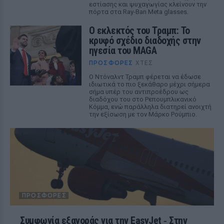
εστίασης και ψυχαγωγίας κλείνουν την
πόρτα στα Ray-Ban Meta glasses.
Ο εκλεκτός του Τραμπ: Το
κρυφό σχέδιο διαδοχής στην
ηγεσία του MAGA
ΠΡΟΣΦΟΡΈΣ
ΧΤΕΣ
Ο Ντόναλντ Τραμπ φέρεται να έδωσε
ιδιωτικά το πιο ξεκάθαρο μέχρι σήμερα
σήμα υπέρ του αντιπροέδρου ως
διαδόχου του στο Ρεπουμπλικανικό
Κόμμα, ενώ παράλληλα διατηρεί ανοιχτή
την εξίσωση με τον Μάρκο Ρούμπιο.
ΠΡΟΣΦΟΡΈΣ
Συμφωνία εξαγοράς για την EasyJet ‑ Στην