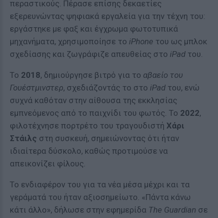
περαστικούς. Πέρασε επίσης δεκαετίες
εξερευνώντας ψηφιακά εργαλεία για την τέχνη του:
εργάστηκε με φαξ και έγχρωμα φωτοτυπικά
μηχανήματα, χρησιμοποίησε το
iPhone
του ως μπλοκ
σχεδίασης και ζωγράφιζε απευθείας στο
iPad
του.
Το
2018
, δημιούργησε βιτρό για το
αβαείο του
Γουέστμινστερ
, σχεδιάζοντάς το στο
iPad
του, ενώ
συχνά καθόταν στην αίθουσα της εκκλησίας
εμπνεόμενος από το παιχνίδι του φωτός. Το
2022
,
φιλοτέχνησε πορτρέτο του τραγουδιστή
Χάρι
Στάιλς
στη συσκευή, σημειώνοντας ότι ήταν
ιδιαίτερα δύσκολο, καθώς προτιμούσε να
απεικονίζει φίλους.
Το ενδιαφέρον του για τα νέα μέσα μέχρι και τα
γεράματά του ήταν αξιοσημείωτο. «Πάντα κάνω
κάτι άλλο», δήλωσε στην εφημερίδα
The Guardian
σε