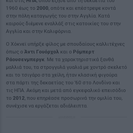
και στις
ΗΠΑ
, όπου έζησε από τη δεκαετία του
1960 έως το
2000
, οπότε και επέστρεψε κοντά
στην πόλη καταγωγής του στην Αγγλία. Κατά
καιρούς διέμενε εναλλάξ στις κατοικίες του στην
Αγγλία και στην Καλιφόρνια.
Ο Χόκνεϊ υπήρξε φίλος με σπουδαίους καλλιτέχνες
όπως ο
Άντι Γουόρχολ
και ο
Ρόμπερτ
Ράουσενμπεργκ
. Με τα χαρακτηριστικά ξανθά
μαλλιά του, τα στρογγυλά γυαλιά με χοντρό σκελετό
και το τσιγάρο στα χείλη, ήταν κλασική φιγούρα
στα πάρτι της δεκαετίας του '60 στο Λονδίνο και
τις ΗΠΑ. Ακόμη και μετά από εγκεφαλικό επεισόδιο
το
2012
, που επηρέασε προσωρινά την ομιλία του,
συνέχισε να εργάζεται αδιάλειπτα.
ΔΙΑΦΗΜΙΣΗ