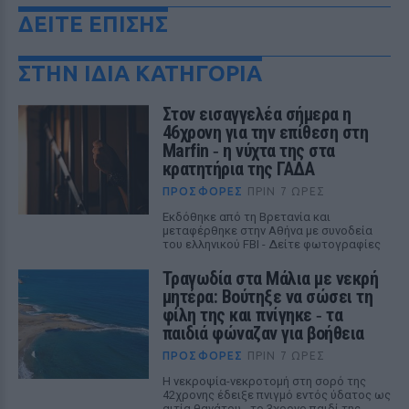
ΔΕΙΤΕ ΕΠΙΣΗΣ
ΣΤΗΝ ΙΔΙΑ ΚΑΤΗΓΟΡΙΑ
Στον εισαγγελέα σήμερα η
46χρονη για την επίθεση στη
Marfin ‑ η νύχτα της στα
κρατητήρια της ΓΑΔΑ
ΠΡΟΣΦΟΡΈΣ
ΠΡΙΝ 7 ΏΡΕΣ
Εκδόθηκε από τη Βρετανία και
μεταφέρθηκε στην Αθήνα με συνοδεία
του ελληνικού FBI - Δείτε φωτογραφίες
Τραγωδία στα Μάλια με νεκρή
μητέρα: Βούτηξε να σώσει τη
φίλη της και πνίγηκε ‑ τα
παιδιά φώναζαν για βοήθεια
ΠΡΟΣΦΟΡΈΣ
ΠΡΙΝ 7 ΏΡΕΣ
Η νεκροψία-νεκροτομή στη σορό της
42χρονης έδειξε πνιγμό εντός ύδατος ως
αιτία θανάτου - το 3χρονο παιδί της