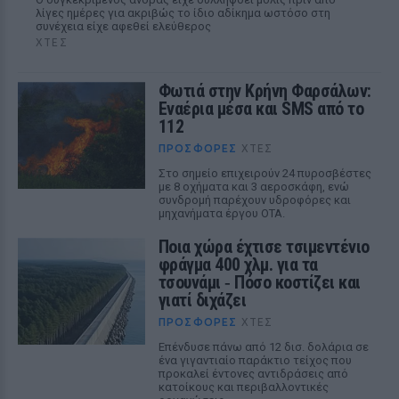
λίγες ημέρες για ακριβώς το ίδιο αδίκημα ωστόσο στη
συνέχεια είχε αφεθεί ελεύθερος
ΧΤΕΣ
Φωτιά στην Κρήνη Φαρσάλων:
Εναέρια μέσα και SMS από το
112
ΠΡΟΣΦΟΡΈΣ
ΧΤΕΣ
Στο σημείο επιχειρούν 24 πυροσβέστες
με 8 οχήματα και 3 αεροσκάφη, ενώ
συνδρομή παρέχουν υδροφόρες και
μηχανήματα έργου ΟΤΑ.
Ποια χώρα έχτισε τσιμεντένιο
φράγμα 400 χλμ. για τα
τσουνάμι ‑ Πόσο κοστίζει και
γιατί διχάζει
ΠΡΟΣΦΟΡΈΣ
ΧΤΕΣ
Επένδυσε πάνω από 12 δισ. δολάρια σε
ένα γιγαντιαίο παράκτιο τείχος που
προκαλεί έντονες αντιδράσεις από
κατοίκους και περιβαλλοντικές