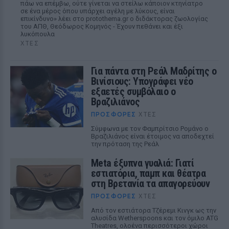
πάω να επέμβω, ούτε γίνεται να στείλω κάποιον κτηνίατρο
σε ένα μέρος όπου υπάρχει αγέλη με λύκους, είναι
επικίνδυνο» λέει στο protothema.gr ο διδάκτορας ζωολογίας
του ΑΠΘ, Θεόδωρος Κομηνός - Έχουν πεθάνει και έξι
λυκόπουλα
ΧΤΕΣ
Για πάντα στη Ρεάλ Μαδρίτης ο
Βινίσιους: Υπογράφει νέο
εξαετές συμβόλαιο ο
Βραζιλιάνος
ΠΡΟΣΦΟΡΈΣ
ΧΤΕΣ
Σύμφωνα με τον Φαμπρίτσιο Ρομάνο ο
Βραζιλιάνος είναι έτοιμος να αποδεχτεί
την πρόταση της Ρεάλ
Meta έξυπνα γυαλιά: Γιατί
εστιατόρια, παμπ και θέατρα
στη Βρετανία τα απαγορεύουν
ΠΡΟΣΦΟΡΈΣ
ΧΤΕΣ
Από τον εστιάτορα Τζέρεμι Κινγκ ως την
αλυσίδα Wetherspoons και τον όμιλο ATG
Theatres, ολοένα περισσότεροι χώροι