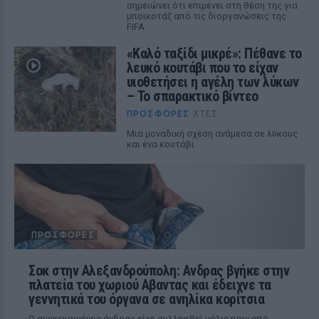
σημειώνει ότι επιμένει στη θέση της για
μποϊκοτάζ από τις διοργανώσεις της
FIFA
«Καλό ταξίδι μικρέ»: Πέθανε το
λευκό κουτάβι που το είχαν
υιοθετήσει η αγέλη των λύκων
– Το σπαρακτικό βίντεο
ΠΡΟΣΦΟΡΈΣ
ΧΤΕΣ
Μια μοναδική σχέση ανάμεσα σε λύκους
και ένα κουτάβι
ΠΡΟΣΦΟΡΈΣ
Σοκ στην Αλεξανδρούπολη: Ανδρας βγήκε στην
πλατεία του χωριού Αβαντας και έδειχνε τα
γεννητικά του όργανα σε ανηλίκα κορίτσια
Ο συγκεκριμένος άνδρας είχε συλληφθεί μόλις πριν από