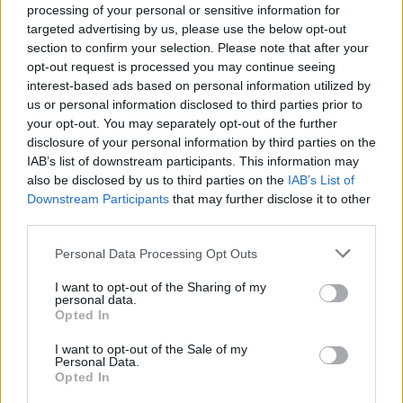
(Πισίνα με δύο φιγούρες)»
πουλήθηκε για
90,3
processing of your personal or sensitive information for
εκατομμύρια δολάρια
— η υψηλότερη τιμή που είχε
targeted advertising by us, please use the below opt-out
καταβληθεί ποτέ εκείνη την εποχή σε δημοπρασία
section to confirm your selection. Please note that after your
opt-out request is processed you may continue seeing
για πίνακα εν ζωή καλλιτέχνη.
interest-based ads based on personal information utilized by
us or personal information disclosed to third parties prior to
Ένας αναρχικός με αίσθηση του χιούμορ
your opt-out. You may separately opt-out of the further
disclosure of your personal information by third parties on the
Σε συνέντευξή του στην εφημερίδα
Guardian
, ο
IAB’s list of downstream participants. This information may
Χόκνεϊ αποκάλυψε τον αναρχικό που έκρυβε μέσα
also be disclosed by us to third parties on the
IAB’s List of
του, χρησιμοποιώντας την τυπική του αίσθηση του
Downstream Participants
that may further disclose it to other
χιούμορ. Σε συνάντηση σε εστιατόριο, έβγαλε από
third parties.
την τσέπη του δύο τσαλακωμένα αποτσίγαρα που
Personal Data Processing Opt Outs
αποδείχθηκαν γλυπτά από γκαλερί του Βερολίνου.
I want to opt-out of the Sharing of my
personal data.
Ως μανιώδης καπνιστής σε όλη του τη ζωή, κατά την
Opted In
πανδημία
COVID
ισχυρίστηκε ότι οι καπνιστές είχαν
αναπτύξει ανοσία στον κορωνοϊό, επικαλούμενος
I want to opt-out of the Sale of my
Personal Data.
μελέτη από την Κίνα σε επιστολή του στη
Daily Mail
.
Opted In
Κάπνιζε αποκλειστικά
Davidoffs
, που πωλούνται