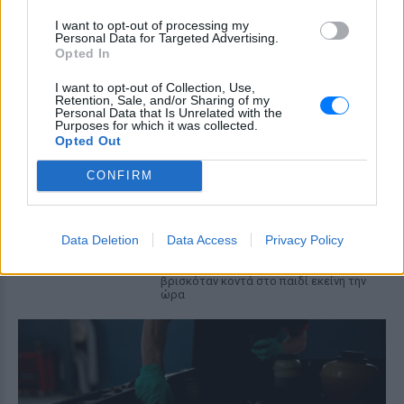
«busification»
I want to opt-out of processing my
ΕΛΛΆΔΑ
ΧΤΕΣ
Personal Data for Targeted Advertising.
Βίντεο που φέρεται να δείχνει βίαιη
Opted In
μεταφορά άνδρα για στρατιωτική
επιστράτευση στην Ουκρανία
I want to opt-out of Collection, Use,
επαναφέρει τη συζήτηση για το λεγόμενο
Retention, Sale, and/or Sharing of my
«busification».
Personal Data that Is Unrelated with the
Purposes for which it was collected.
Πάρο: 4χρονος έχασε τη ζωή
Opted Out
του σε πισίνα beach bar –
Βούτηξε ο μπάρμαν για να τον
CONFIRM
ανασύρει
ΕΛΛΆΔΑ
ΧΤΕΣ
Data Deletion
Data Access
Privacy Policy
Ο ιδιοκτήτης του beach bar και οι γονείς
του μικρού προσήχθησαν από τις αρχές -
σύμφωνα με πληροφορίες, κανείς δεν
βρισκόταν κοντά στο παιδί εκείνη την
ώρα