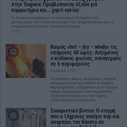
στην Τουρκία: Προβλέπονται έξοδα για
κομμωτήρια και... χαρτί υγείας
Οι Τούρκοί αναφέρουν τα οικονομικά δεδομένα της
μεταγραφής του Αιγύπτιου σταρ στην Τραμπζονσπόρ και τα
νούμερα που βγάζουν, προκαλούν ίλιγγο
ΧΤΕΣ
Καιρός «hot – dry – windy» τις
επόμενες 48 ώρες: Αυξημένος
ο κίνδυνος φωτιάς, συναγερμός
σε 6 περιφέρειες
ΕΛΛΆΔΑ
ΧΤΕΣ
Το επόμενο 48ωρο, επομένως, απαιτεί
αυξημένη προσοχή, καθώς οι υψηλές
θερμοκρασίες, η ξηρασία και οι ισχυροί
άνεμοι δημιουργούν ένα περιβάλλον
ιδιαίτερα ευνοϊκό για την ταχεία
εξάπλωση μιας πυρκαγιάς
Σοκαριστικό βίντεο: Η στιγμή
που ο 14χρονος ανοίγει πυρ και
σκορπάει τον θάνατο σε