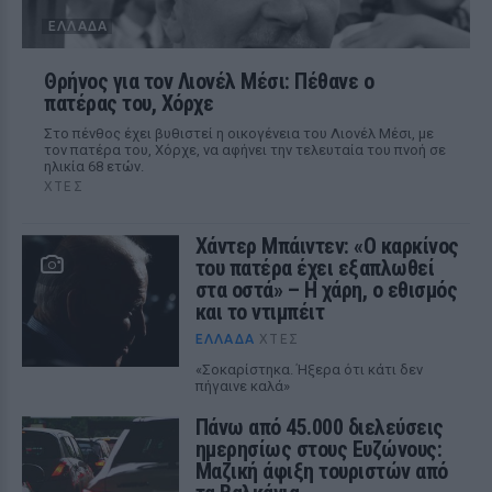
ΕΛΛΆΔΑ
Θρήνος για τον Λιονέλ Μέσι: Πέθανε ο
πατέρας του, Χόρχε
Στο πένθος έχει βυθιστεί η οικογένεια του Λιονέλ Μέσι, με
τον πατέρα του, Χόρχε, να αφήνει την τελευταία του πνοή σε
ηλικία 68 ετών.
ΧΤΕΣ
Χάντερ Μπάιντεν: «Ο καρκίνος
του πατέρα έχει εξαπλωθεί
στα οστά» – Η χάρη, ο εθισμός
και το ντιμπέιτ
ΕΛΛΆΔΑ
ΧΤΕΣ
«Σοκαρίστηκα. Ήξερα ότι κάτι δεν
πήγαινε καλά»
Πάνω από 45.000 διελεύσεις
ημερησίως στους Ευζώνους:
Μαζική άφιξη τουριστών από