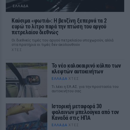
ΕΛΛΆΔΑ
Καύσιμα «φωτιά»: Η βενζίνη ξεπερνά τα 2
ευρώ το λίτρο παρά την πτώση του αργού
πετρελαίου διεθνώς
Οι διεθνείς τιμές του αργού πετρελαίου υποχωρούν, αλλά
στα πρατήρια οι τιμές δεν ακολουθούν
ΧΤΕΣ
Το νέο καλοκαιρινό κόλπο των
κλεφτών αυτοκινήτων
ΕΛΛΆΔΑ
ΧΤΕΣ
Tι λέει η ΕΛ.ΑΣ. για την προστασία του
αυτοκινήτου σας
Ιστορική μεταφορά 30
φαλαινών μπελούγκα από τον
Καναδά στις ΗΠΑ
ΕΛΛΆΔΑ
ΧΤΕΣ