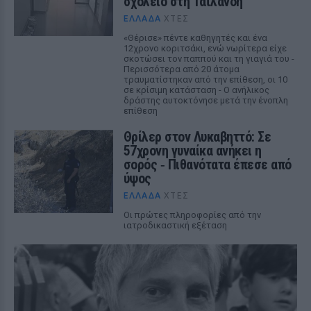
σχολείο στη Ταϊλάνδη
ΕΛΛΆΔΑ
ΧΤΕΣ
«Θέρισε» πέντε καθηγητές και ένα
12χρονο κοριτσάκι, ενώ νωρίτερα είχε
σκοτώσει τον παππού και τη γιαγιά του -
Περισσότερα από 20 άτομα
τραυματίστηκαν από την επίθεση, οι 10
σε κρίσιμη κατάσταση - Ο ανήλικος
δράστης αυτοκτόνησε μετά την ένοπλη
επίθεση
Θρίλερ στον Λυκαβηττό: Σε
57χρονη γυναίκα ανήκει η
σορός ‑ Πιθανότατα έπεσε από
ύψος
ΕΛΛΆΔΑ
ΧΤΕΣ
Οι πρώτες πληροφορίες από την
ιατροδικαστική εξέταση