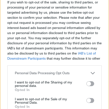
If you wish to opt-out of the sale, sharing to third parties, or
processing of your personal or sensitive information for
targeted advertising by us, please use the below opt-out
section to confirm your selection. Please note that after your
ΔΕΙΤΕ ΕΠΙΣΗΣ
opt-out request is processed you may continue seeing
interest-based ads based on personal information utilized by
ΣΤΗΝ ΙΔΙΑ ΚΑΤΗΓΟΡΙΑ
us or personal information disclosed to third parties prior to
your opt-out. You may separately opt-out of the further
disclosure of your personal information by third parties on the
Ουκρανία: Βίντεο σοκ με
IAB’s list of downstream participants. This information may
19χρονο να οδηγείται με τη βία
για επιστράτευση ‑ Τι είναι το
also be disclosed by us to third parties on the
IAB’s List of
«busification»
Downstream Participants
that may further disclose it to other
third parties.
ΕΛΛΆΔΑ
ΧΤΕΣ
Βίντεο που φέρεται να δείχνει βίαιη
Personal Data Processing Opt Outs
μεταφορά άνδρα για στρατιωτική
επιστράτευση στην Ουκρανία
I want to opt-out of the Sharing of my
επαναφέρει τη συζήτηση για το λεγόμενο
personal data.
«busification».
Opted In
Ουκρανία: Βίντεο σοκ με
I want to opt-out of the Sale of my
19χρονο να οδηγείται με τη βία
Personal Data.
για επιστράτευση ‑ Τι είναι το
Opted In