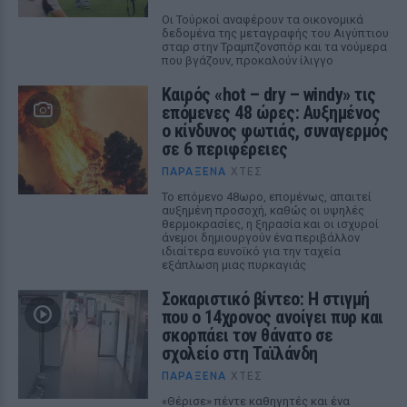
Οι Τούρκοί αναφέρουν τα οικονομικά
δεδομένα της μεταγραφής του Αιγύπτιου
σταρ στην Τραμπζονσπόρ και τα νούμερα
που βγάζουν, προκαλούν ίλιγγο
Καιρός «hot – dry – windy» τις
επόμενες 48 ώρες: Αυξημένος
ο κίνδυνος φωτιάς, συναγερμός
σε 6 περιφέρειες
ΠΑΡΆΞΕΝΑ
ΧΤΕΣ
Το επόμενο 48ωρο, επομένως, απαιτεί
αυξημένη προσοχή, καθώς οι υψηλές
θερμοκρασίες, η ξηρασία και οι ισχυροί
άνεμοι δημιουργούν ένα περιβάλλον
ιδιαίτερα ευνοϊκό για την ταχεία
εξάπλωση μιας πυρκαγιάς
Σοκαριστικό βίντεο: Η στιγμή
που ο 14χρονος ανοίγει πυρ και
σκορπάει τον θάνατο σε
σχολείο στη Ταϊλάνδη
ΠΑΡΆΞΕΝΑ
ΧΤΕΣ
«Θέρισε» πέντε καθηγητές και ένα