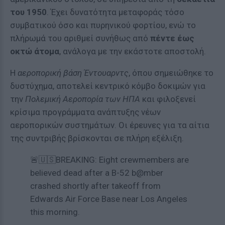
του 1950
. Έχει δυνατότητα μεταφοράς τόσο
συμβατικού όσο και πυρηνικού φορτίου, ενώ το
πλήρωμά του αριθμεί συνήθως από
πέντε έως
οκτώ άτομα
, ανάλογα με την εκάστοτε αποστολή.
Η
αεροπορική βάση Έντουαρντς
, όπου σημειώθηκε το
δυστύχημα, αποτελεί κεντρικό κόμβο δοκιμών για
την
Πολεμική Αεροπορία των ΗΠΑ
και φιλοξενεί
κρίσιμα προγράμματα ανάπτυξης νέων
αεροπορικών συστημάτων. Οι έρευνες για τα αίτια
της συντριβής βρίσκονται σε πλήρη εξέλιξη.
🚨🇺🇸BREAKING: Eight crewmembers are
believed dead after a B-52 b@mber
crashed shortly after takeoff from
Edwards Air Force Base near Los Angeles
this morning.