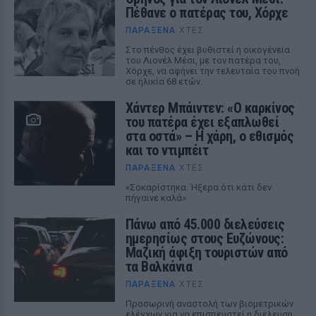
Πέθανε ο πατέρας του, Χόρχε
ΠΑΡΆΞΕΝΑ
ΧΤΕΣ
Στο πένθος έχει βυθιστεί η οικογένεια
του Λιονέλ Μέσι, με τον πατέρα του,
Χόρχε, να αφήνει την τελευταία του πνοή
σε ηλικία 68 ετών.
Χάντερ Μπάιντεν: «Ο καρκίνος
του πατέρα έχει εξαπλωθεί
στα οστά» – Η χάρη, ο εθισμός
και το ντιμπέιτ
ΠΑΡΆΞΕΝΑ
ΧΤΕΣ
«Σοκαρίστηκα. Ήξερα ότι κάτι δεν
πήγαινε καλά»
Πάνω από 45.000 διελεύσεις
ημερησίως στους Ευζώνους:
Μαζική άφιξη τουριστών από
τα Βαλκάνια
ΠΑΡΆΞΕΝΑ
ΧΤΕΣ
Προσωρινή αναστολή των βιομετρικών
ελέγχων για να επισπευστεί η διέλευση