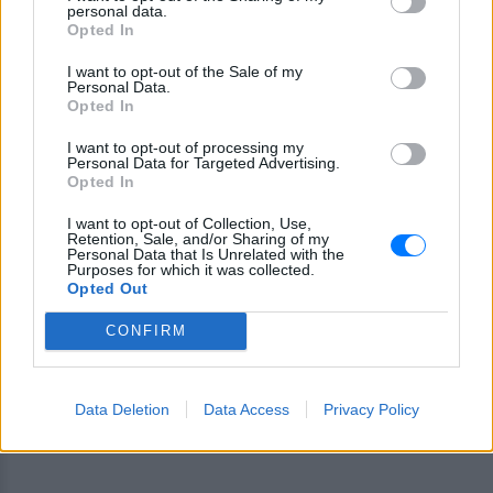
personal data.
Opted In
I want to opt-out of the Sale of my
Personal Data.
Opted In
Ακολουθήστε το E-Radio.gr στο
Google News
I want to opt-out of processing my
και μάθετε πρώτοι
τα πιο hot νέα
.
Personal Data for Targeted Advertising.
Opted In
Για ακόμη περισσότερα
νέα
, μπείτε στην
ροή
I want to opt-out of Collection, Use,
ειδήσεων
του E-Daily.gr
Retention, Sale, and/or Sharing of my
Personal Data that Is Unrelated with the
Purposes for which it was collected.
Ακολουθήστε το E-Radio.gr και στο Instagram
Opted Out
ΔΙΑΦΗΜΙΣΗ
CONFIRM
Data Deletion
Data Access
Privacy Policy