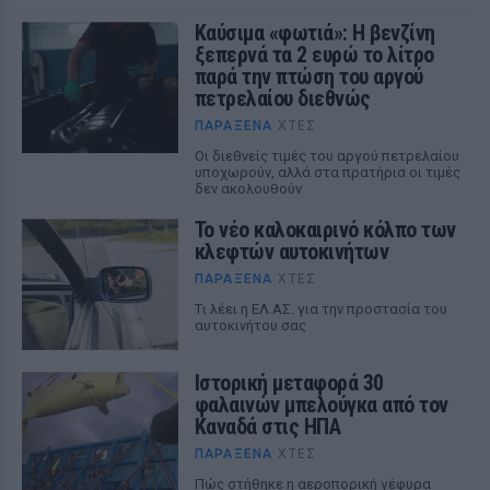
Καύσιμα «φωτιά»: Η βενζίνη
ξεπερνά τα 2 ευρώ το λίτρο
παρά την πτώση του αργού
πετρελαίου διεθνώς
ΠΑΡΆΞΕΝΑ
ΧΤΕΣ
Οι διεθνείς τιμές του αργού πετρελαίου
υποχωρούν, αλλά στα πρατήρια οι τιμές
δεν ακολουθούν
Το νέο καλοκαιρινό κόλπο των
κλεφτών αυτοκινήτων
ΠΑΡΆΞΕΝΑ
ΧΤΕΣ
Tι λέει η ΕΛ.ΑΣ. για την προστασία του
αυτοκινήτου σας
Ιστορική μεταφορά 30
φαλαινών μπελούγκα από τον
Καναδά στις ΗΠΑ
ΠΑΡΆΞΕΝΑ
ΧΤΕΣ
Πώς στήθηκε η αεροπορική γέφυρα