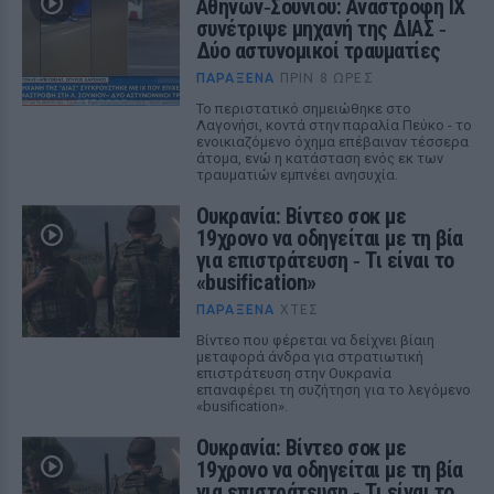
Αθηνών‑Σουνίου: Αναστροφή ΙΧ
συνέτριψε μηχανή της ΔΙΑΣ ‑
Δύο αστυνομικοί τραυματίες
ΠΑΡΆΞΕΝΑ
ΠΡΙΝ 8 ΏΡΕΣ
Το περιστατικό σημειώθηκε στο
Λαγονήσι, κοντά στην παραλία Πεύκο - το
ενοικιαζόμενο όχημα επέβαιναν τέσσερα
άτομα, ενώ η κατάσταση ενός εκ των
τραυματιών εμπνέει ανησυχία.
Ουκρανία: Βίντεο σοκ με
19χρονο να οδηγείται με τη βία
για επιστράτευση ‑ Τι είναι το
«busification»
ΠΑΡΆΞΕΝΑ
ΧΤΕΣ
Βίντεο που φέρεται να δείχνει βίαιη
μεταφορά άνδρα για στρατιωτική
επιστράτευση στην Ουκρανία
επαναφέρει τη συζήτηση για το λεγόμενο
«busification».
Ουκρανία: Βίντεο σοκ με
19χρονο να οδηγείται με τη βία
για επιστράτευση ‑ Τι είναι το