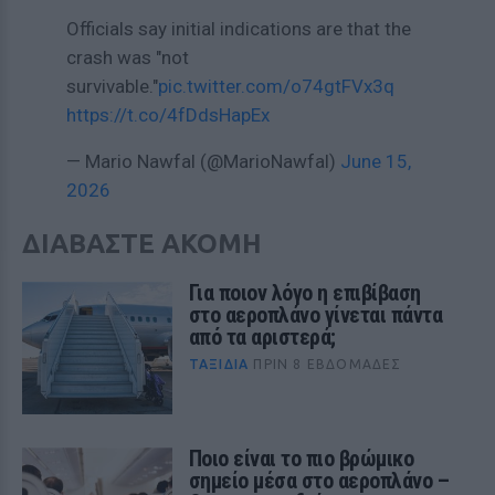
Officials say initial indications are that the
crash was "not
survivable."
pic.twitter.com/o74gtFVx3q
https://t.co/4fDdsHapEx
— Mario Nawfal (@MarioNawfal)
June 15,
2026
ΔΙΑΒΑΣΤΕ ΑΚΟΜΗ
Για ποιον λόγο η επιβίβαση
στο αεροπλάνο γίνεται πάντα
από τα αριστερά;
ΤΑΞΊΔΙΑ
ΠΡΙΝ 8 ΕΒΔΟΜΆΔΕΣ
Ποιο είναι το πιο βρώμικο
σημείο μέσα στο αεροπλάνο –