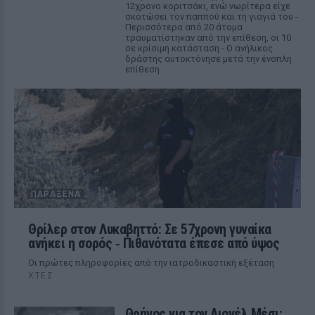
12χρονο κοριτσάκι, ενώ νωρίτερα είχε
σκοτώσει τον παππού και τη γιαγιά του -
Περισσότερα από 20 άτομα
τραυματίστηκαν από την επίθεση, οι 10
σε κρίσιμη κατάσταση - Ο ανήλικος
δράστης αυτοκτόνησε μετά την ένοπλη
επίθεση
ΠΑΡΆΞΕΝΑ
Θρίλερ στον Λυκαβηττό: Σε 57χρονη γυναίκα
ανήκει η σορός ‑ Πιθανότατα έπεσε από ύψος
Οι πρώτες πληροφορίες από την ιατροδικαστική εξέταση
ΧΤΕΣ
Θρήνος για τον Λιονέλ Μέσι: