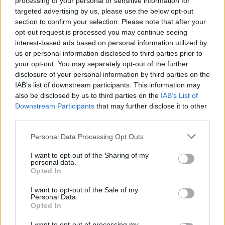
processing of your personal or sensitive information for
καταιγίδων
targeted advertising by us, please use the below opt-out
ΑΘΛΗΤΙΣΜΌΣ
ΠΡΙΝ 7 ΕΒΔΟΜΆΔΕΣ
section to confirm your selection. Please note that after your
opt-out request is processed you may continue seeing
interest-based ads based on personal information utilized by
Γιατί όλοι φοράνε ροζ
us or personal information disclosed to third parties prior to
παπούτσια στο Μουντιάλ
your opt-out. You may separately opt-out of the further
2026;
disclosure of your personal information by third parties on the
IAB’s list of downstream participants. This information may
ΑΦΙΈΡΩΜΑ
ΠΡΙΝ 7 ΕΒΔΟΜΆΔΕΣ
also be disclosed by us to third parties on the
IAB’s List of
Downstream Participants
that may further disclose it to other
third parties.
ΔΙΑΦΗΜΙΣΗ
Personal Data Processing Opt Outs
I want to opt-out of the Sharing of my
personal data.
Opted In
I want to opt-out of the Sale of my
Personal Data.
Opted In
I want to opt-out of processing my