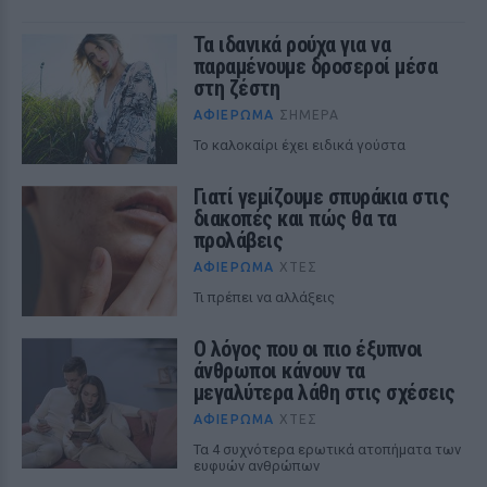
Τα ιδανικά ρούχα για να
παραμένουμε δροσεροί μέσα
στη ζέστη
ΑΦΙΈΡΩΜΑ
ΣΉΜΕΡΑ
To καλοκαίρι έχει ειδικά γούστα
Γιατί γεμίζουμε σπυράκια στις
διακοπές και πώς θα τα
προλάβεις
ΑΦΙΈΡΩΜΑ
ΧΤΕΣ
Τι πρέπει να αλλάξεις
Ο λόγος που οι πιο έξυπνοι
άνθρωποι κάνουν τα
μεγαλύτερα λάθη στις σχέσεις
ΑΦΙΈΡΩΜΑ
ΧΤΕΣ
Τα 4 συχνότερα ερωτικά ατοπήματα των
ευφυών ανθρώπων