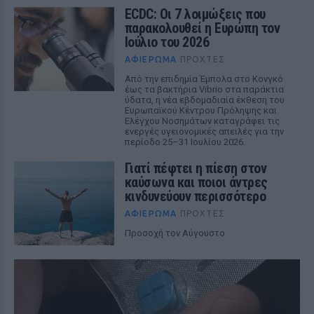
ECDC: Οι 7 λοιμώξεις που
παρακολουθεί η Ευρώπη τον
Ιούλιο του 2026
ΑΦΙΈΡΩΜΑ
ΠΡΟΧΤΈΣ
Από την επιδημία Έμπολα στο Κονγκό
έως τα βακτήρια Vibrio στα παράκτια
ύδατα, η νέα εβδομαδιαία έκθεση του
Ευρωπαϊκού Κέντρου Πρόληψης και
Ελέγχου Νοσημάτων καταγράφει τις
ενεργές υγειονομικές απειλές για την
περίοδο 25–31 Ιουλίου 2026.
Γιατί πέφτει η πίεση στον
καύσωνα και ποιοι άντρες
κινδυνεύουν περισσότερο
ΑΦΙΈΡΩΜΑ
ΠΡΟΧΤΈΣ
Προσοχή τον Αύγουστο