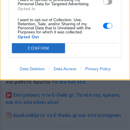
Personal Data for Targeted Advertising.
Opted In
I want to opt-out of Collection, Use,
Retention, Sale, and/or Sharing of my
Personal Data that Is Unrelated with the
Purposes for which it was collected.
Opted Out
CONFIRM
Data Deletion
Data Access
Privacy Policy
Ακολουθήστε το E-Radio.gr στο
Google News
και μάθετε πρώτοι
τα πιο hot νέα
.
Εσύ μπήκες στο E-Daily.gr; Τα νέα της ημέρας
και ότι σου κάνει κλικ!
Ακολουθήστε το E-Radio.gr και στο Instagram
ΔΙΑΦΗΜΙΣΗ