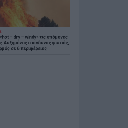
Σ
«hot – dry – windy» τις επόμενες
ς: Αυξημένος ο κίνδυνος φωτιάς,
ρμός σε 6 περιφέρειες