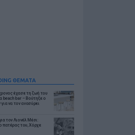
DING ΘΕΜΑΤΑ
χρονος έχασε τη ζωή του
α beach bar – Βούτηξε ο
 για να τον ανασύρει
ια τον Λιονέλ Μέσι:
ο πατέρας του, Χόρχε