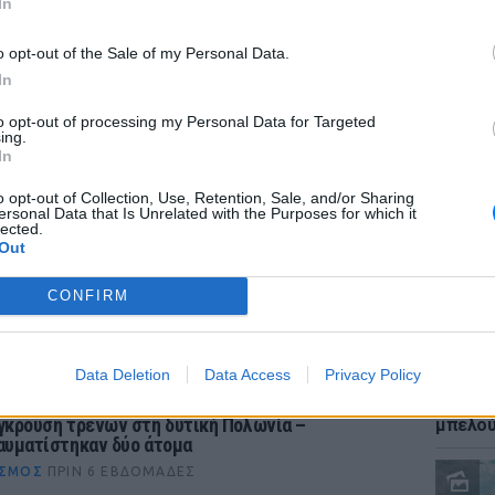
χιούμορ, αγάπη και διάθεση να βοηθά τους
In
 προσωπικότητα και πάντα γεμάτος κέφι.
o opt-out of the Sale of my Personal Data.
ικής μας ζωής – το αγόρι που δεν μεγάλωνε
In
του.
to opt-out of processing my Personal Data for Targeted
ΕΙΔΗΣΕΙ
ing.
Καύσιμ
In
2 ευρώ
αργού 
o opt-out of Collection, Use, Retention, Sale, and/or Sharing
ersonal Data that Is Unrelated with the Purposes for which it
lected.
Out
κογενειακή τραγωδία στην Ιταλία: Πατέρας
τέλεσε σύζυγο και γιο ‑ «Τους ξεφορτώθηκα»
CONFIRM
ΣΜΟΣ
ΠΡΙΝ 6 ΕΒΔΟΜΆΔΕΣ
Data Deletion
Data Access
Privacy Policy
ΕΙΔΗΣΕΙ
Ιστορι
γκρουση τρένων στη δυτική Πολωνία –
μπελού
αυματίστηκαν δύο άτομα
ΣΜΟΣ
ΠΡΙΝ 6 ΕΒΔΟΜΆΔΕΣ