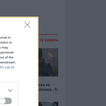
sonal or
ΔΙΑΒΑΣΤΕ ΣΗΜΕΡΑ
ection to
ou may
 personal
out of the
 downstream
B’s List of
Σ
ία: Βίντεο σοκ με 19χρονο να
αι με τη βία για επιστράτευση - Τι
ο «busification»