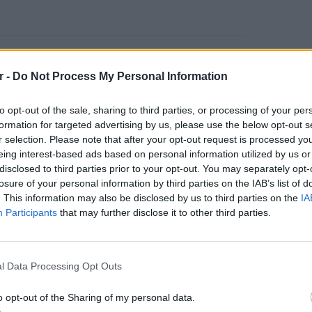
ο σακίδιο που κουβαλούσε στην πλάτη του,
r -
Do Not Process My Personal Information
πίδα 13 εκατοστών. Όπως έκατσε ο άνδρας
ρος του πάνω στο σακίδιο, με το μαχαίρι να
to opt-out of the sale, sharing to third parties, or processing of your per
ποτέλεσμα να πεθάνει από ακατάσχετη
formation for targeted advertising by us, please use the below opt-out s
ρατήρησε ποτέ.
r selection. Please note that after your opt-out request is processed y
eing interest-based ads based on personal information utilized by us or
 αίμα να τρέχει από το παγκάκι και
disclosed to third parties prior to your opt-out. You may separately opt-
 τις αρχές να συλλαμβάνουν τρία άτομα ως
losure of your personal information by third parties on the IAB’s list of
. This information may also be disclosed by us to third parties on the
IA
Participants
that may further disclose it to other third parties.
χτηκε ότι ο θάνατος ήταν ατύχημα, με το
ΕΙΔΗΣΕΙ
θύματος, αλλά ίνες από το σακίδιο που
Ουκραν
οδηγείτ
 και DNA από το χέρι του θύματος.
l Data Processing Opt Outs
είναι τ
έτησε με συγκινητικά λόγια, περιγράφοντάς
o opt-out of the Sharing of my personal data.