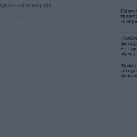
γκάκι για να κοιμηθεί.
Στέφανο
τη σύντ
ΔΙΑΦΗΜΙΣΗ
κοινή β
H Ιωάνν
φωτογρα
Η στιγμή
μέρες χ
Φοβερή 
κάτοχος
είναι μό