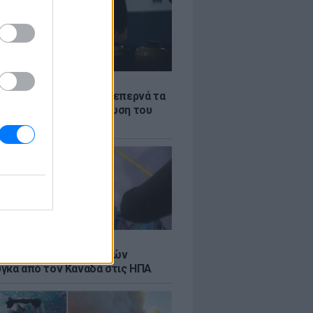
Σ
α «φωτιά»: Η βενζίνη ξεπερνά τα
 το λίτρο παρά την πτώση του
πετρελαίου διεθνώς
Σ
κή μεταφορά 30 φαλαινών
γκα από τον Καναδά στις ΗΠΑ