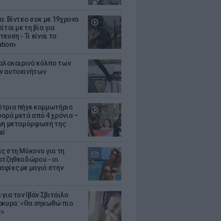
α: Βίντεο σοκ με 19χρονο
ίται με τη βία για
ευση - Τι είναι το
ation»
καλοκαιρινό κόλπο των
ν αυτοκινήτων
τρια πήγε κομμωτήριο
ορά μετά από 4 χρόνια –
νη μεταμόρφωσή της
al
ς στη Μύκονο για τη
ατζηθεοδώρου - οι
φίες με μαγιό στην
α
για τον Ιβάν Σβιτάιλο
ρκυρα: «Θα σηκωθώ πιο
ς»