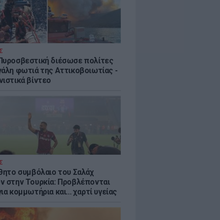
Σ
Πυροσβεστική διέσωσε πολίτες
γάλη φωτιά της Αττικοβοιωτίας -
νιστικά βίντεο
Σ
ύθητο συμβόλαιο του Σαλάχ
ν στην Τουρκία: Προβλέπονται
ια κομμωτήρια και... χαρτί υγείας