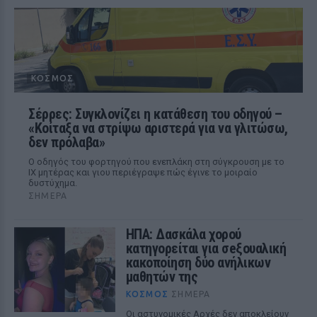
ΚΌΣΜΟΣ
Σέρρες: Συγκλονίζει η κατάθεση του οδηγού –
«Κοίταξα να στρίψω αριστερά για να γλιτώσω,
δεν πρόλαβα»
Ο οδηγός του φορτηγού που ενεπλάκη στη σύγκρουση με το
ΙΧ μητέρας και γιου περιέγραψε πώς έγινε το μοιραίο
δυστύχημα.
ΣΉΜΕΡΑ
ΗΠΑ: Δασκάλα χορού
κατηγορείται για σeξουαλική
κακοποίηση δύο ανήλικων
μαθητών της
ΚΌΣΜΟΣ
ΣΉΜΕΡΑ
Οι αστυνομικές Αρχές δεν αποκλείουν