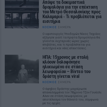
Απόψε τα δοκιμαστικά
δρομολόγια για την επέκταση
του Μετρό Θεσσαλονίκης προς
Καλαμαριά ‑ Τι προβλέπεται για
εισιτήρια
ΚΌΣΜΟΣ
ΣΉΜΕΡΑ
Ο υφυπουργός Υποδομών Νίκος Ταχιάος
εξήγησε γιατί τα πρώτα δρομολόγια θα
γίνονται νυχτερινές ώρες χωρίς
επιβάτες, και τι προβλέπεται για
εισιτήρια και νέες επεκτάσεις.
ΗΠΑ: 15χρονος με στολή
κλόουν δολοφόνησε
ηλικιωμένο σε στάση
λεωφορείου – Βίντεο του
δράστη γίνεται viral
ΚΌΣΜΟΣ
ΣΉΜΕΡΑ
Ο έφηβος δράστης μαχαίρωσε
επανειλημμένα τον 78χρονο Τζον Γουέσλι
Αλεν σε στάση λεωφορείου, με
αποτέλεσμα τον θάνατό του, σύμφωνα
με τις αρχές