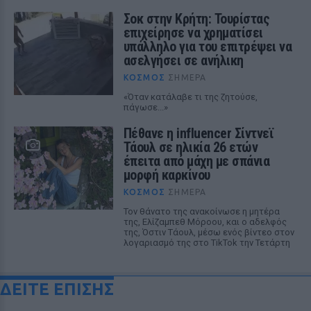
Σοκ στην Κρήτη: Τουρίστας
επιχείρησε να χρηματίσει
υπάλληλο για του επιτρέψει να
ασελγήσει σε ανήλικη
ΚΌΣΜΟΣ
ΣΉΜΕΡΑ
«Όταν κατάλαβε τι της ζητούσε,
πάγωσε...»
Πέθανε η influencer Σίντνεϊ
Τάουλ σε ηλικία 26 ετών
έπειτα από μάχη με σπάνια
μορφή καρκίνου
ΚΌΣΜΟΣ
ΣΉΜΕΡΑ
Τον θάνατο της ανακοίνωσε η μητέρα
της, Ελίζαμπεθ Μόροου, και ο αδελφός
της, Όστιν Τάουλ, μέσω ενός βίντεο στον
λογαριασμό της στο TikTok την Τετάρτη
ΔΕΙΤΕ ΕΠΙΣΗΣ