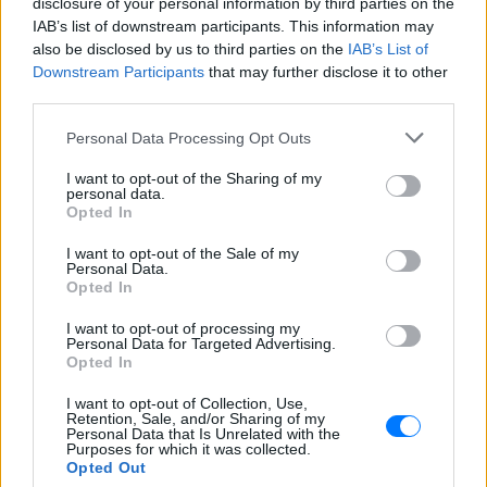
disclosure of your personal information by third parties on the
IAB’s list of downstream participants. This information may
also be disclosed by us to third parties on the
IAB’s List of
Downstream Participants
that may further disclose it to other
third parties.
ΔΕΙΤΕ ΕΠΙΣΗΣ
Personal Data Processing Opt Outs
I want to opt-out of the Sharing of my
ΣΤΗΝ ΙΔΙΑ ΚΑΤΗΓΟΡΙΑ
personal data.
Opted In
«Θέλω τον μπαμπά μου»: Το
I want to opt-out of the Sale of my
βίντεο της μεθυσμένης οδηγού
Personal Data.
που σκότωσε νύφη ώρες μετά
Opted In
τον γάμο της
I want to opt-out of processing my
ΚΌΣΜΟΣ
ΣΉΜΕΡΑ
Personal Data for Targeted Advertising.
Η Jamie Lee Komoroski, με αλκοόλ
Opted In
τριπλάσιο του νόμιμου ορίου, έπεσε
πάνω στο golf cart των νεόνυμφων στο
I want to opt-out of Collection, Use,
Folly Beach - τώρα νέο υλικό από το
Retention, Sale, and/or Sharing of my
αστυνομικό τμήμα αποκαλύπτει τη
Personal Data that Is Unrelated with the
συμπεριφορά της λίγο μετά τη μοιραία
Purposes for which it was collected.
σύγκρουση
Opted Out