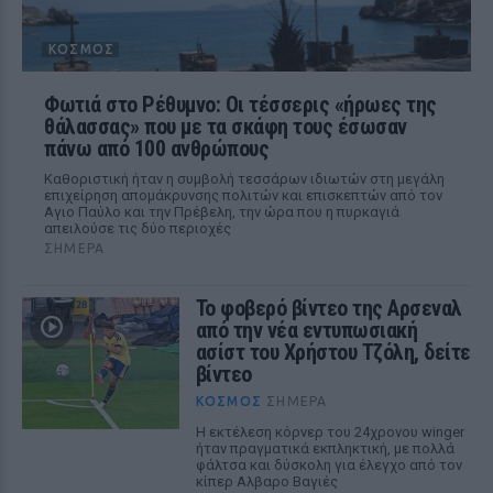
ΚΌΣΜΟΣ
Φωτιά στο Ρέθυμνο: Οι τέσσερις «ήρωες της
θάλασσας» που με τα σκάφη τους έσωσαν
πάνω από 100 ανθρώπους
Καθοριστική ήταν η συμβολή τεσσάρων ιδιωτών στη μεγάλη
επιχείρηση απομάκρυνσης πολιτών και επισκεπτών από τον
Αγιο Παύλο και την Πρέβελη, την ώρα που η πυρκαγιά
απειλούσε τις δύο περιοχές
ΣΉΜΕΡΑ
Το φοβερό βίντεο της Αρσεναλ
από την νέα εντυπωσιακή
ασίστ του Χρήστου Τζόλη, δείτε
βίντεο
ΚΌΣΜΟΣ
ΣΉΜΕΡΑ
Η εκτέλεση κόρνερ του 24χρονου winger
ήταν πραγματικά εκπληκτική, με πολλά
φάλτσα και δύσκολη για έλεγχο από τον
κίπερ Αλβαρο Βαγιές