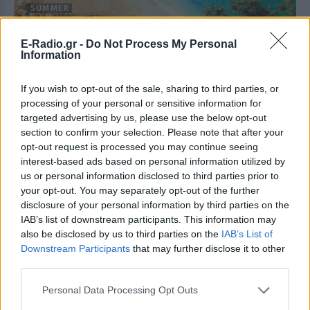
SUMMER
Το Πήλιο δίνει μαθήματα τυρκουάζ: Eλεύθερες
E-Radio.gr -
Do Not Process My Personal
παραλίες για βουτιές
Information
Για όλα τα γούστα
If you wish to opt-out of the sale, sharing to third parties, or
ΠΡΙΝ 103 ΕΒΔΟΜΆΔΕΣ
processing of your personal or sensitive information for
targeted advertising by us, please use the below opt-out
section to confirm your selection. Please note that after your
opt-out request is processed you may continue seeing
interest-based ads based on personal information utilized by
us or personal information disclosed to third parties prior to
your opt-out. You may separately opt-out of the further
disclosure of your personal information by third parties on the
IAB’s list of downstream participants. This information may
also be disclosed by us to third parties on the
IAB’s List of
ΤΑΞΊΔΙΑ
Downstream Participants
that may further disclose it to other
third parties.
Το ακατοίκητο νησί δίπλα στη Μύκονο που
είναι γεμάτο αρχαίους θησαυρούς
Personal Data Processing Opt Outs