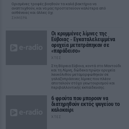
Ορισμένες τροφές βοηθούν τα καλά βακτήρια να
αναπτυχθούν, και να μας προστατεύουν καλύτερα από
ασθένειες και άλλες όχι
ΣΉΜΕΡΑ
Οι κρυμμένες λίμνες της
Εύβοιας ‑ Εγκαταλελειμμένα
ορυχεία μετατράπηκαν σε
«παράδεισο»
ΧΤΕΣ
Στη Βόρεια Εύβοια, κοντά στο Μαντούδι
και τη Λίμνη, δώδεκα πρώην ορυχεία
λευκόλιθου μεταμορφώθηκαν σε
γαλαζοπράσινες λίμνες που πλέον
αποτελούν στόχο γεωτουρισμού και
περιβαλλοντικής εκπαίδευσης.
6 φρούτα που μπορουν να
διατηρηθούν εκτός ψυγείου το
καλοκαίρι
ΧΤΕΣ