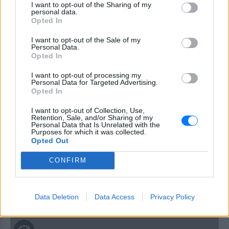
Ένας προορισμός που αξίζει να επισκεφθείς φέτος
I want to opt-out of the Sharing of my
ΠΡΙΝ 367 ΕΒΔΟΜΆΔΕΣ
personal data.
Opted In
I want to opt-out of the Sale of my
Personal Data.
Opted In
I want to opt-out of processing my
Personal Data for Targeted Advertising.
Opted In
I want to opt-out of Collection, Use,
Retention, Sale, and/or Sharing of my
Personal Data that Is Unrelated with the
Purposes for which it was collected.
SUMMER
Opted Out
40 κορυφαίες παραλίες της Κρήτης
CONFIRM
Όταν ένα νησί τα έχει σχεδόν όλα!
ΠΡΙΝ 527 ΕΒΔΟΜΆΔΕΣ
Data Deletion
Data Access
Privacy Policy