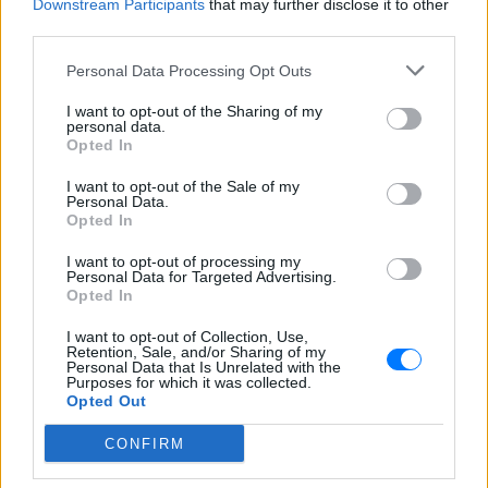
Downstream Participants
that may further disclose it to other
third parties.
ΔΕΙΤΕ ΕΠΙΣΗΣ
Personal Data Processing Opt Outs
ΣΤΗΝ ΙΔΙΑ ΚΑΤΗΓΟΡΙΑ
I want to opt-out of the Sharing of my
personal data.
Ξέχνα τα μουσεία: Οι τουρίστες
Opted In
τρέχουν πλέον εδώ
I want to opt-out of the Sale of my
ΠΡΙΝ 5 ΏΡΕΣ
Personal Data.
Opted In
Και υπάρχει λόγος
I want to opt-out of processing my
Personal Data for Targeted Advertising.
Έγραψε ιστορία με την πένα
Opted In
της: Η δημοσιογράφος που
άλλαξε τον ρόλο των γυναικών
I want to opt-out of Collection, Use,
Retention, Sale, and/or Sharing of my
στην Παλαιστίνη
Personal Data that Is Unrelated with the
Purposes for which it was collected.
ΠΡΙΝ 5 ΏΡΕΣ
Opted Out
Η δημοσιογράφος που αψήφησε την
εποχή της και έγινε σύμβολο ενός
CONFIRM
ολόκληρου λαού