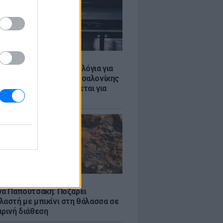
Σ
τα δοκιμαστικά δρομολόγια για
έκταση του Μετρό Θεσσαλονίκης
λαμαριά - Τι προβλέπεται για
ια
LE
να Παπουτσάκη: Ποζάρει
λαστή με μπικίνι στη θάλασσα σε
ιρινή διάθεση