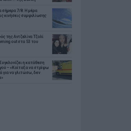
 σήμερα 7/8: Η μέρα
τις κινήσεις συμφιλίωσης
ός της Αντζελίνα Τζολί
oming out στα 53 του
 Συγκλονίζει η κατάθεση
γού – «Κοίταξα να στρίψω
ά για να γλιτώσω, δεν
α»