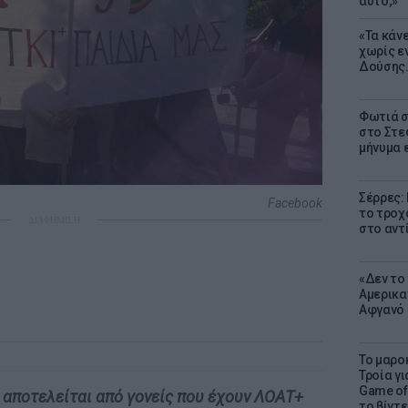
αυτό;»
«Τα κάν
χωρίς ε
Δούσης.
Φωτιά σ
στο Στεφ
μήνυμα 
Σέρρες:
Facebook
το τροχ
ΔΙΑΦΗΜΙΣΗ
στο αντ
«Δεν το 
Αμερικα
Αφγανό 
Το μαρο
Τροία γι
Game of 
 αποτελείται από γονείς που έχουν ΛΟΑΤ+
το βίντε