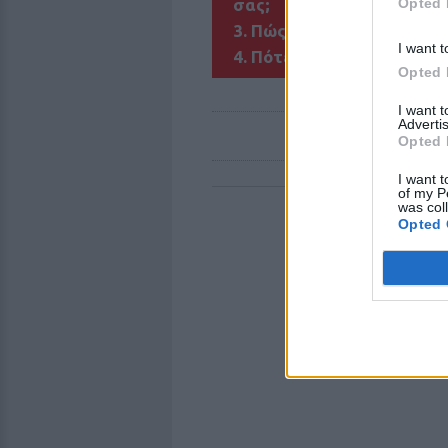
Opted 
σας;
3. Πώς σας βοήθησε η συ
I want t
4. Πότε νιώσατε την ανάγκ
Opted 
I want 
Advertis
Opted 
I want t
of my P
was col
Opted 