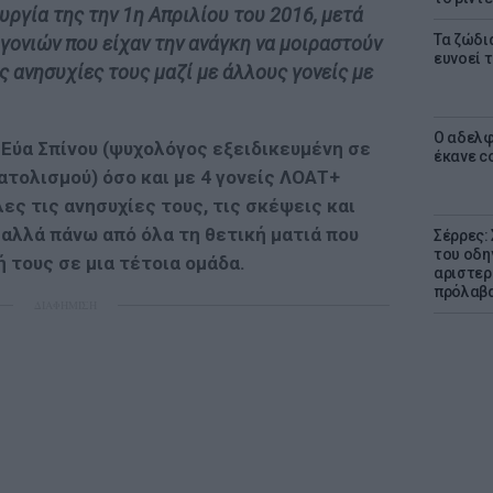
ουργία της την 1η Απριλίου του 2016, μετά
Τα ζώδια
ονιών που είχαν την ανάγκη να μοιραστούν
ευνοεί 
ς ανησυχίες τους μαζί με άλλους γονείς με
Ο αδελφ
 Εύα Σπίνου (ψυχολόγος εξειδικευμένη σε
έκανε c
τολισμού) όσο και με 4 γονείς ΛΟΑΤ+
ες τις ανησυχίες τους, τις σκέψεις και
αλλά πάνω από όλα τη θετική ματιά που
Σέρρες:
του οδη
 τους σε μια τέτοια ομάδα.
αριστερ
πρόλαβ
ΔΙΑΦΗΜΙΣΗ