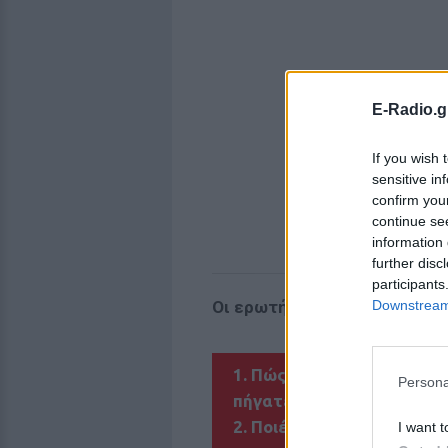
E-Radio.g
If you wish 
sensitive in
confirm you
continue se
information 
further disc
participants
Downstream 
Οι ερωτήσεις
1. Πώς ανακαλύψατε την ο
Persona
πήγατε στις συναντήσεις;
2. Ποιές είναι οι μεγαλύτ
I want t