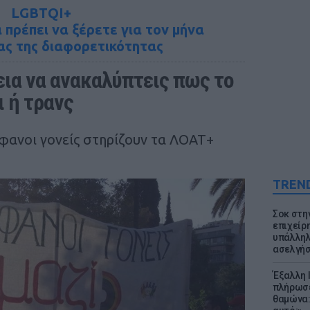
LGBTQI+
 πρέπει να ξέρετε για τον μήνα
ς της διαφορετικότητας
ια να ανακαλύπτεις πως το 
ι ή τρανς
φανοι γονείς στηρίζουν τα ΛΟΑΤ+
TREN
Σοκ στη
επιχείρ
υπάλληλ
ασελγήσ
Έξαλλη 
πλήρωσε
θαμώνα: