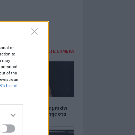
sonal or
ΔΙΑΒΑΣΤΕ ΣΗΜΕΡΑ
ection to
ou may
 personal
out of the
 downstream
B’s List of
LE
άνα Στεφανίδου φόρεσε μπικίνι
τυπωσίασε με το κορμί της στα
λανα νερά του Ιονίου