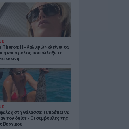
LE
e Theron: Η «Καλυψώ» κλείνει τα
ζωή και ο ρόλος που άλλαξε τα
ια εκείνη
LE
φαλος στη θάλασσα: Τι πρέπει να
αν τον δείτε - Οι συμβουλές της
ς Βερνίκου