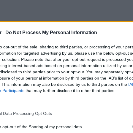
r -
Do Not Process My Personal Information
to opt-out of the sale, sharing to third parties, or processing of your per
formation for targeted advertising by us, please use the below opt-out s
r selection. Please note that after your opt-out request is processed y
eing interest-based ads based on personal information utilized by us or
disclosed to third parties prior to your opt-out. You may separately opt-
losure of your personal information by third parties on the IAB’s list of
. This information may also be disclosed by us to third parties on the
IA
Participants
that may further disclose it to other third parties.
LIFESTY
Η Τατι
μάδα και πώς ήταν οι πρώτες φορές που
και εν
l Data Processing Opt Outs
καταγά
ερες ανησυχίες σας όσον αφορά τα παιδιά
o opt-out of the Sharing of my personal data.