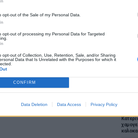
In
μμετοχή στους Υπερήφανους Γονείς;
o opt-out of the Sale of my Personal Data.
η να μιλήσετε με άλλους γονείς;
In
to opt-out of processing my Personal Data for Targeted
ΕΙΔΗΣΕΙ
ing.
Μαρία
Απόψε 
In
την επ
προς Κα
o opt-out of Collection, Use, Retention, Sale, and/or Sharing
ΔΙΑΦΗΜΙΣΗ
ersonal Data that Is Unrelated with the Purposes for which it
εισιτήρ
lected.
Out
CONFIRM
Data Deletion
Data Access
Privacy Policy
LIFESTY
Κατερί
χαμογε
καλοκα