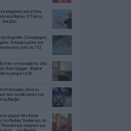
ετε κάφρους και κτήνη
νσυναίσθηση»: Ο Τάσος
..δικάζει
την Κόρινθο: Συναγερμός
άνι - Εναέρια μέσα και
εκκένωσης από το 112
 Βίντεο-ντοκουμέντο από
αίο δυστύχημα - Βγήκε
ίθετο ρεύμα το ΙΧ
πιστεύουμε», λένε οι
νοί που υιοθέτησαν τον
στη Λέσβο
κινό χωριό που έγινε
α τον Nolan, Yunkai για το
Thrones και σκηνικό για
ο κλιπ ... της Βανδή