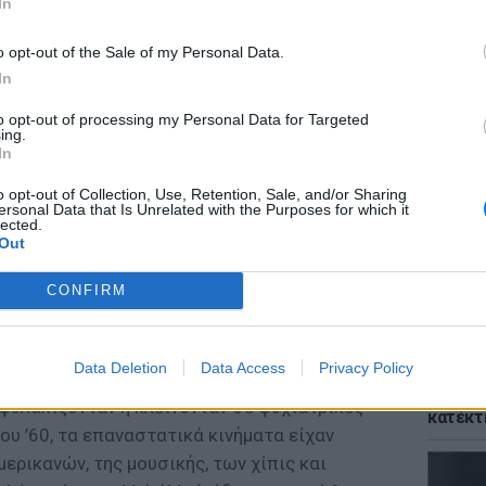
In
o opt-out of the Sale of my Personal Data.
In
to opt-out of processing my Personal Data for Targeted
ΘΕΜΑΤ
ing.
Το αρχ
In
κόσμο 
η χρήσ
o opt-out of Collection, Use, Retention, Sale, and/or Sharing
ersonal Data that Is Unrelated with the Purposes for which it
lected.
Out
(τυχαία;) από το 1952 και η Ψυχιατρική
CONFIRM
εριέλαβε τους ομοφυλόφιλους στο
Εγχειρίδιο», χαρακτηρίζοντας τους ως
γμένες προσωπικότητες».
Data Deletion
Data Access
Privacy Policy
ΘΕΜΑΤ
Η μούσ
 φυλακίζονταν ή κλείνονταν σε ψυχιατρικές
κατέκτ
ου ’60, τα επαναστατικά κινήματα είχαν
ερικανών, της μουσικής, των χίπις και