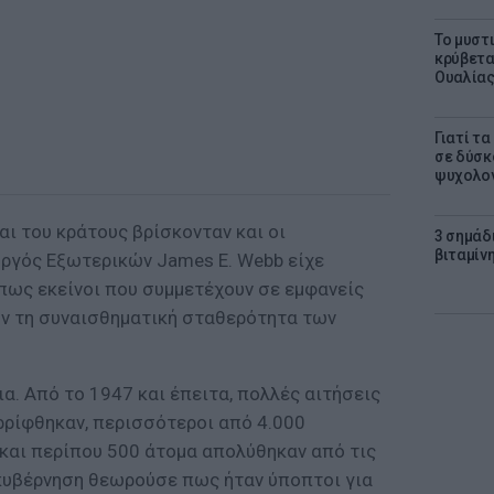
Το μυστ
κρύβετα
Ουαλία
Γιατί τ
σε δύσκο
ψυχολογ
ι του κράτους βρίσκονταν και οι
3 σημάδ
βιταμίνη
ργός Εξωτερικών James E. Webb είχε
 πως εκείνοι που συμμετέχουν σε εμφανείς
υν τη συναισθηματική σταθερότητα των
ια. Από το 1947 και έπειτα, πολλές αιτήσεις
ρρίφθηκαν, περισσότεροι από 4.000
και περίπου 500 άτομα απολύθηκαν από τις
η κυβέρνηση θεωρούσε πως ήταν ύποπτοι για