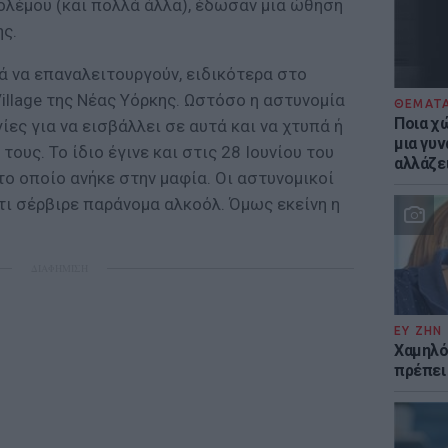
ολέμου (και πολλά άλλα), έδωσαν μια ώθηση
ς.
λά να επαναλειτουργούν, ειδικότερα στο
llage της Νέας Υόρκης. Ωστόσο η αστυνομία
ΘΕΜΑΤ
Ποια χώ
ίες για να εισβάλλει σε αυτά και να χτυπά ή
μια γυν
ους. Το ίδιο έγινε και στις 28 Ιουνίου του
αλλάζε
 το οποίο ανήκε στην μαφία. Οι αστυνομικοί
τι σέρβιρε παράνομα αλκοόλ. Όμως εκείνη η
ΔΙΑΦΗΜΙΣΗ
ΕΥ ΖΗΝ
Χαμηλό
πρέπει