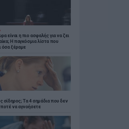
Α
ρα είναι η πιο ασφαλής για να ζει
αίκα; Η παγκόσμια λίστα που
ι όσα ξέραμε
ς σίδηρος; Τα 4 σημάδια που δεν
 ποτέ να αγνοήσετε