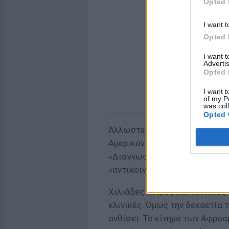
Opted 
I want t
Opted 
I want 
Advertis
Opted 
I want t
of my P
was col
Opted 
Άλλωστε με αυτό συμφωνούσε 
Αμερικάνικη Ένωση, που συμπ
«Διαγνωστικό και Στατιστικό 
«αντικοινωνικές και διαταρα
Χιλιάδες άντρες και γυναίκες
κλινικές. Όμως την δεκαετία τ
ανθίσει. Το κίνημα των Αφροαμ