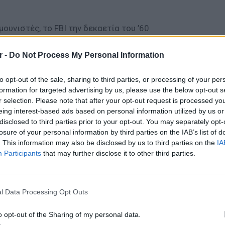
ουνιστές, το FBI την δεκαετία του ’60
νόματα γνωστών ομοφυλοφίλων αλλά και των
προσώπων. Τα Gay Bar έκλειναν και η
r -
Do Not Process My Personal Information
χειρήσεις, «καθάριζε» τις γειτονιές από
to opt-out of the sale, sharing to third parties, or processing of your per
ν συνώνυμο της διαστροφής και της
formation for targeted advertising by us, please use the below opt-out s
ς».
r selection. Please note that after your opt-out request is processed y
eing interest-based ads based on personal information utilized by us or
ΔΙΑΦΗΜΙΣΗ
disclosed to third parties prior to your opt-out. You may separately opt-
losure of your personal information by third parties on the IAB’s list of
. This information may also be disclosed by us to third parties on the
IA
Participants
that may further disclose it to other third parties.
ΘΕΜΑΤ
Η παρά
της Ευ
l Data Processing Opt Outs
πρόκλ
o opt-out of the Sharing of my personal data.