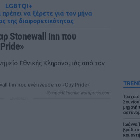
LGBTQI+
 πρέπει να ξέρετε για τον μήνα
ς της διαφορετικότητας
ρ Stonewall Inn που 
Pride»
ημείο Εθνικής Κληρονομιάς από τον
TREN
@unpaidfilmcritic.wordpress.com
Τροχαίο
ΔΙΑΦΗΜΙΣΗ
Σουνίου
μηχανή 
αστυνομ
Ιωάννα 
βράδυ σ
και αντ