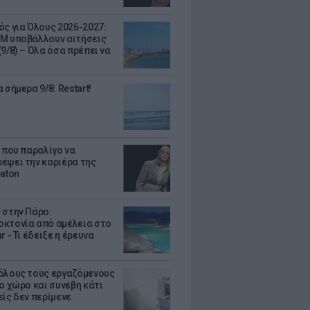
ός για Όλους 2026-2027:
Μ υποβάλλουν αιτήσεις
9/8) – Όλα όσα πρέπει να
 σήμερα 9/8: Restart!
α που παραλίγο να
έψει την καριέρα της
eaton
 στην Πάρο:
κτονία από αμέλεια στο
r - Τι έδειξε η έρευνα
όλους τους εργαζόμενους
ο χώρο και συνέβη κάτι
είς δεν περίμενε