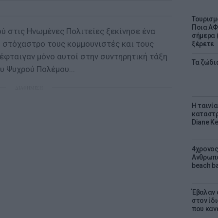
Τουρισμ
Ποια ΑΦ
ύ στις Ηνωμένες Πολιτείες ξεκίνησε ένα
σήμερα (
ο στόχαστρο τους κομμουνιστές και τους
ξέρετε
ν έφταιγαν μόνο αυτοί στην συντηρητική τάξη
Τα ζώδια
υ Ψυχρού Πολέμου...
ΔΙΑΦΗΜΙΣΗ
Η ταινί
καταστρ
Diane K
4χρονος
Ανθρωπο
beach ba
Έβαλαν 
στον ίδι
που καν