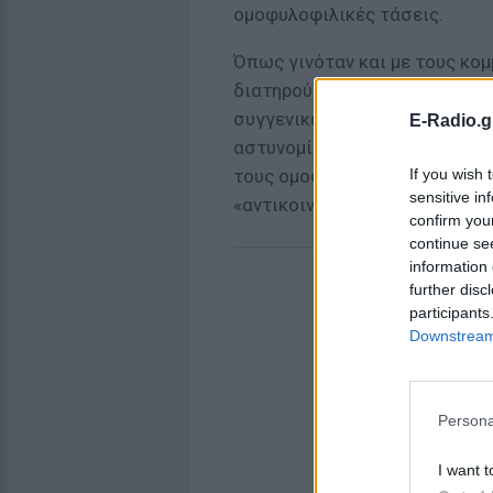
ομοφυλοφιλικές τάσεις.
Όπως γινόταν και με τους κομμ
διατηρούσε καταλόγους με ο
συγγενικών και φιλικών τους 
E-Radio.g
αστυνομία με οργανωμένες επι
If you wish 
τους ομοφυλόφιλους, που ήτα
sensitive in
«αντικοινωνικής συμπεριφορά
confirm you
continue se
information 
further disc
participants
Downstream 
Persona
I want t