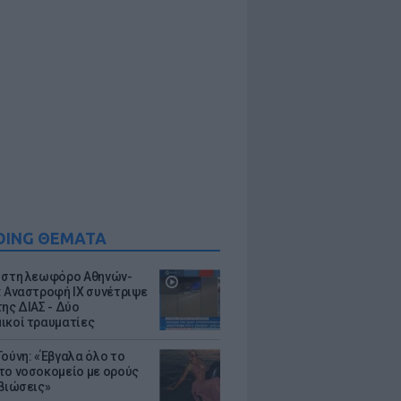
DING ΘΕΜΑΤΑ
 στη λεωφόρο Αθηνών-
: Αναστροφή ΙΧ συνέτριψε
της ΔΙΑΣ - Δύο
ικοί τραυματίες
Τούνη: «Έβγαλα όλο το
το νοσοκομείο με ορούς
ιβιώσεις»