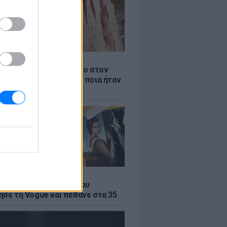
Α
αιότερο ξύλινο εργαλείο στον
βρέθηκε στην Ελλάδα - ποια ήταν
η του
Α
α του σουρεαλισμού που
ησε τη Vogue και πέθανε στα 35