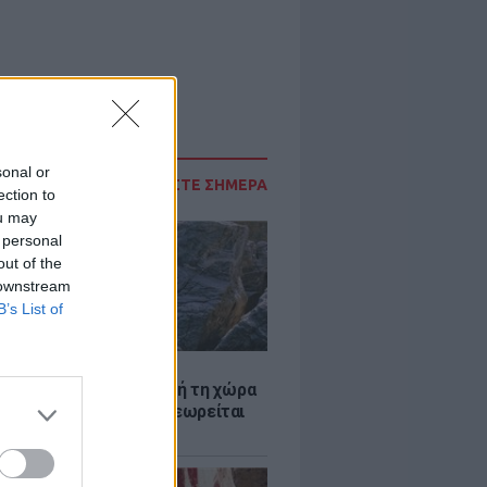
sonal or
ΔΙΑΒΑΣΤΕ ΣΗΜΕΡΑ
ection to
ou may
 personal
out of the
 downstream
B’s List of
Α
ξενη ελευθερία: Σε αυτή τη χώρα
ρώπης, το γuμνό δεν θεωρείται
ηση