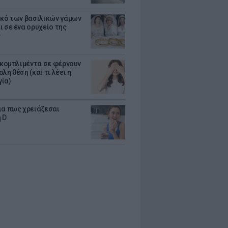
ικό των βασιλικών γάμων
ι σε ένα ορυχείο της
ς
α κομπλιμέντα σε φέρνουν
λη θέση (και τι λέει η
ία)
ια πως χρειάζεσαι
 D