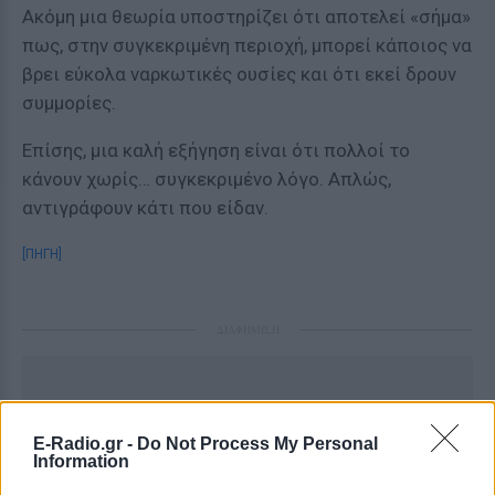
Ακόμη μια θεωρία υποστηρίζει ότι αποτελεί «σήμα»
πως, στην συγκεκριμένη περιοχή, μπορεί κάποιος να
βρει εύκολα ναρκωτικές ουσίες και ότι εκεί δρουν
συμμορίες.
Επίσης, μια καλή εξήγηση είναι ότι πολλοί το
κάνουν χωρίς… συγκεκριμένο λόγο. Απλώς,
αντιγράφουν κάτι που είδαν.
[ΠΗΓΗ]
ΔΙΑΦΗΜΙΣΗ
E-Radio.gr -
Do Not Process My Personal
Information