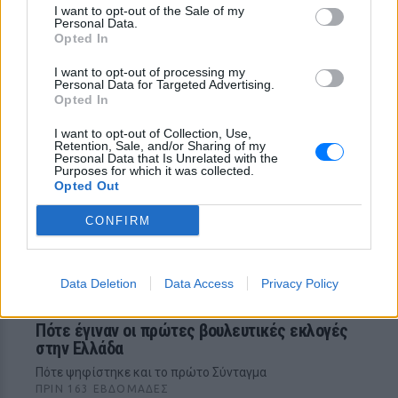
I want to opt-out of the Sale of my
Εκλογές 2023: Διευκρινίσεις για τους
Personal Data.
ετεροδημότες
Opted In
Διευκρινίσεις σχετικά με την ψήφο των ετεροδημοτών
έδωσε το υπουργείο Εσωτερικών
I want to opt-out of processing my
Personal Data for Targeted Advertising.
ΠΡΙΝ 166 ΕΒΔΟΜΆΔΕΣ
Opted In
I want to opt-out of Collection, Use,
Retention, Sale, and/or Sharing of my
Personal Data that Is Unrelated with the
Purposes for which it was collected.
Opted Out
CONFIRM
Data Deletion
Data Access
Privacy Policy
ΙΣΤΟΡΙΚΆ
Πότε έγιναν οι πρώτες βουλευτικές εκλογές
στην Ελλάδα
Πότε ψηφίστηκε και το πρώτο Σύνταγμα
ΠΡΙΝ 163 ΕΒΔΟΜΆΔΕΣ