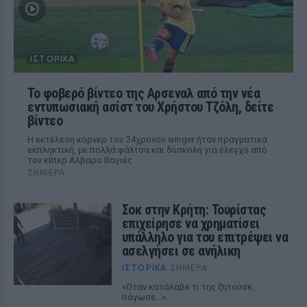
ΙΣΤΟΡΙΚΆ
Το φοβερό βίντεο της Αρσεναλ από την νέα
εντυπωσιακή ασίστ του Χρήστου Τζόλη, δείτε
βίντεο
Η εκτέλεση κόρνερ του 24χρονου winger ήταν πραγματικά
εκπληκτική, με πολλά φάλτσα και δύσκολη για έλεγχο από
τον κίπερ Αλβαρο Βαγιές
ΣΉΜΕΡΑ
Σοκ στην Κρήτη: Τουρίστας
επιχείρησε να χρηματίσει
υπάλληλο για του επιτρέψει να
ασελγήσει σε ανήλικη
ΙΣΤΟΡΙΚΆ
ΣΉΜΕΡΑ
«Όταν κατάλαβε τι της ζητούσε,
πάγωσε...»