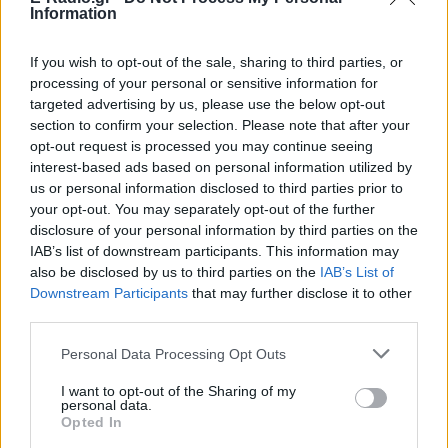
Information
If you wish to opt-out of the sale, sharing to third parties, or
processing of your personal or sensitive information for
ΠΟΛΙΤΙΚΉ
targeted advertising by us, please use the below opt-out
section to confirm your selection. Please note that after your
Εκλογές 2023: Πόσο κοστίζουν στο κράτος οι
opt-out request is processed you may continue seeing
διπλές κάλπες
interest-based ads based on personal information utilized by
Το κόστος των εκλογών και πώς διανέμεται κάθε ποσό
us or personal information disclosed to third parties prior to
ΠΡΙΝ 166 ΕΒΔΟΜΆΔΕΣ
your opt-out. You may separately opt-out of the further
disclosure of your personal information by third parties on the
IAB’s list of downstream participants. This information may
also be disclosed by us to third parties on the
IAB’s List of
Downstream Participants
that may further disclose it to other
third parties.
Personal Data Processing Opt Outs
I want to opt-out of the Sharing of my
personal data.
ΠΟΛΙΤΙΚΉ
Opted In