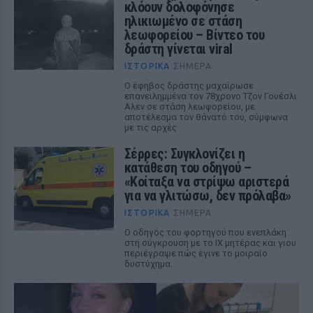
κλόουν δολοφόνησε
ηλικιωμένο σε στάση
λεωφορείου – Βίντεο του
δράστη γίνεται viral
ΙΣΤΟΡΙΚΆ
ΣΉΜΕΡΑ
Ο έφηβος δράστης μαχαίρωσε
επανειλημμένα τον 78χρονο Τζον Γουέσλι
Αλεν σε στάση λεωφορείου, με
αποτέλεσμα τον θάνατό του, σύμφωνα
με τις αρχές
Σέρρες: Συγκλονίζει η
κατάθεση του οδηγού –
«Κοίταξα να στρίψω αριστερά
για να γλιτώσω, δεν πρόλαβα»
ΙΣΤΟΡΙΚΆ
ΣΉΜΕΡΑ
Ο οδηγός του φορτηγού που ενεπλάκη
στη σύγκρουση με το ΙΧ μητέρας και γιου
περιέγραψε πώς έγινε το μοιραίο
δυστύχημα.