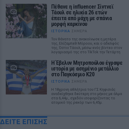
Πέθανε η influencer Σίντνεϊ
Τάουλ σε ηλικία 26 ετών
έπειτα από μάχη με σπάνια
μορφή καρκίνου
ΙΣΤΟΡΙΚΆ
ΣΉΜΕΡΑ
Τον θάνατο της ανακοίνωσε η μητέρα
της, Ελίζαμπεθ Μόροου, και ο αδελφός
της, Όστιν Τάουλ, μέσω ενός βίντεο στον
λογαριασμό της στο TikTok την Τετάρτη
Η Έβελυν Μητροπούλου έγραψε
ιστορία με ασημένιο μετάλλιο
στο Παγκόσμιο Κ20
ΙΣΤΟΡΙΚΆ
ΣΉΜΕΡΑ
Η 18χρονη αθλήτρια του ΓΣ Κηφισιάς
αναδείχθηκε δεύτερη στο μήκος με άλμα
στα 6,44μ., σχεδόν ισοφαρίζοντας το
ατομικό της ρεκόρ των 6,45μ.
ΔΕΙΤΕ ΕΠΙΣΗΣ