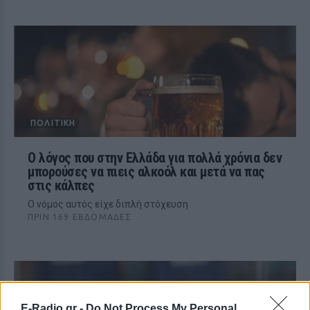
ΠΟΛΙΤΙΚΉ
Ο λόγος που στην Ελλάδα για πολλά χρόνια δεν
μπορούσες να πιεις αλκοόλ και μετά να πας
στις κάλπες
Ο νόμος αυτός είχε διπλή στόχευση
ΠΡΙΝ 169 ΕΒΔΟΜΆΔΕΣ
E-Radio.gr -
Do Not Process My Personal