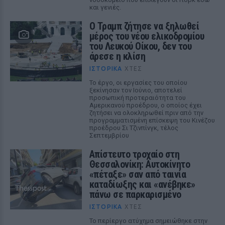
και γενιές.
Ο Τραμπ ζήτησε να ξηλωθεί
μέρος του νέου ελικοδρομίου
του Λευκού Οίκου, δεν του
άρεσε η κλίση
ΙΣΤΟΡΙΚΆ
ΧΤΕΣ
Το έργο, οι εργασίες του οποίου
ξεκίνησαν τον Ιούνιο, αποτελεί
προσωπική προτεραιότητα του
Αμερικανού προέδρου, ο οποίος έχει
ζητήσει να ολοκληρωθεί πριν από την
προγραμματισμένη επίσκεψη του Κινέζου
προέδρου Σι Τζινπίνγκ, τέλος
Σεπτεμβρίου
Απίστευτο τροχαίο στη
Θεσσαλονίκη: Αυτοκίνητο
«πέταξε» σαν από ταινία
καταδίωξης και «ανέβηκε»
πάνω σε παρκαρισμένο
ΙΣΤΟΡΙΚΆ
ΧΤΕΣ
Το περίεργο ατύχημα σημειώθηκε στην