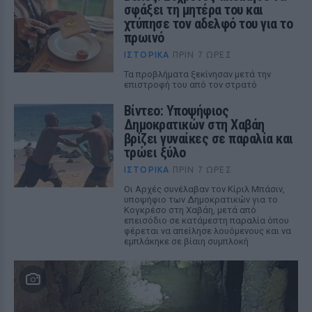
σφάξει τη μητέρα του και
χτύπησε τον αδελφό του για το
πρωινό
ΙΣΤΟΡΙΚΆ
ΠΡΙΝ 7 ΏΡΕΣ
Τα προβλήματα ξεκίνησαν μετά την
επιστροφή του από τον στρατό
Βίντεο: Υποψήφιος
Δημοκρατικών στη Χαβάη
βρίζει γυναίκες σε παραλία και
τρώει ξύλο
ΙΣΤΟΡΙΚΆ
ΠΡΙΝ 7 ΏΡΕΣ
Οι Αρχές συνέλαβαν τον Κίριλ Μπάσιν,
υποψήφιο των Δημοκρατικών για το
Κογκρέσο στη Χαβάη, μετά από
επεισόδιο σε κατάμεστη παραλία όπου
φέρεται να απείλησε λουόμενους και να
εμπλάκηκε σε βίαιη συμπλοκή