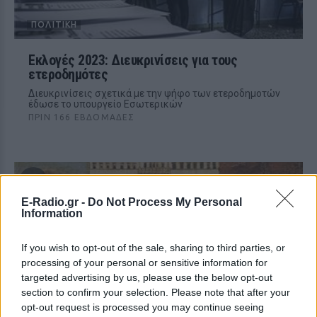
ΠΟΛΙΤΙΚΉ
Εκλογές 2023: Διευκρινίσεις για τους
ετεροδημότες
Διευκρινίσεις σχετικά με την ψήφο των ετεροδημοτών
έδωσε το υπουργείο Εσωτερικών
ΠΡΙΝ 166 ΕΒΔΟΜΆΔΕΣ
E-Radio.gr -
Do Not Process My Personal
Information
If you wish to opt-out of the sale, sharing to third parties, or
processing of your personal or sensitive information for
ΙΣΤΟΡΙΚΆ
targeted advertising by us, please use the below opt-out
section to confirm your selection. Please note that after your
opt-out request is processed you may continue seeing
Πότε έγιναν οι πρώτες βουλευτικές εκλογές