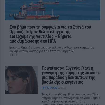
ΙΣΤΟΡΙΚΆ
Ένα βήμα πριν τη συμφωνία για τα Στενά του
Ορμούζ: Το Ιράν θέλει έλεγχο της
εισερχόμενης ναυτιλίας – Βήματα
αποκλιμάκωσης από ΗΠΑ
Ιράν και Ομάν βρίσκονται στο τελικό στάδιο προετοιμασίας
κοινής ανακοίνωσης για τα Στενά του Ορμούζ
ΧΤΕΣ
Πριγκίπισσα Ευγενία: Γιατί η
γέννηση της κόρης της «σπάει»
μια παράδοση δεκαετιών της
βασιλικής οικογένειας
ΙΣΤΟΡΙΚΆ
ΧΤΕΣ
Το τρίτο παιδί της Ευγενίας και του Τζακ
Μπρούκσμπανκ γεννήθηκε σε νοσοκομείο
της Λισαβόνας - μακριά από το
νοσοκομείο που επιλέγουν οι Γιορκ εδώ