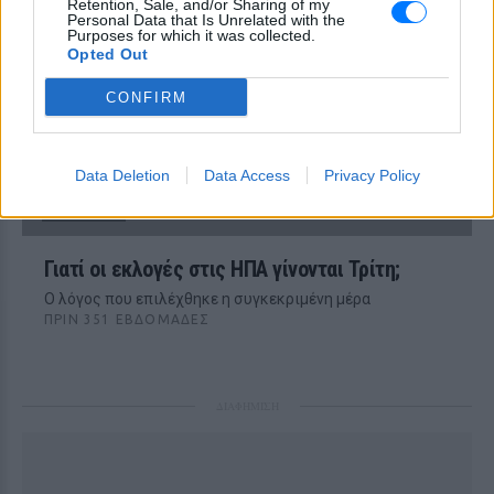
Retention, Sale, and/or Sharing of my
Personal Data that Is Unrelated with the
Purposes for which it was collected.
Opted Out
CONFIRM
Data Deletion
Data Access
Privacy Policy
ΙΣΤΟΡΙΚΆ
Γιατί οι εκλογές στις ΗΠΑ γίνονται Τρίτη;
Ο λόγος που επιλέχθηκε η συγκεκριμένη μέρα
ΠΡΙΝ 351 ΕΒΔΟΜΆΔΕΣ
ΔΙΑΦΗΜΙΣΗ