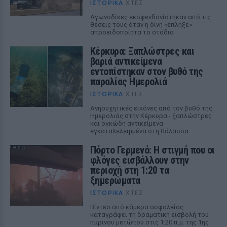
ΙΣΤΟΡΙΚΆ
ΧΤΕΣ
Αγωνοδίκες εκσφενδονίστηκαν από τις
θέσεις τους όταν η δίνη «έπληξε»
απροειδοποίητα το στάδιο
Κέρκυρα: Ξαπλώστρες και
βαριά αντικείμενα
εντοπίστηκαν στον βυθό της
παραλίας Ημερολιά
ΙΣΤΟΡΙΚΆ
ΧΤΕΣ
Ανησυχητικές εικόνες από τον βυθό της
Ημερολιάς στην Κέρκυρα - ξαπλώστρες
και ογκώδη αντικείμενα
εγκαταλελειμμένα στη θάλασσα
Πόρτο Γερμενό: Η στιγμή που οι
φλόγες εισβάλλουν στην
περιοχή στη 1:20 τα
ξημερώματα
ΙΣΤΟΡΙΚΆ
ΧΤΕΣ
Βίντεο από κάμερα ασφαλείας
καταγράφει τη δραματική εισβολή του
πύρινου μετώπου στις 1:20 π.μ. της 1ης