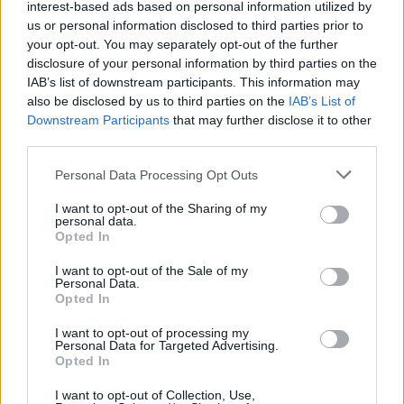
interest-based ads based on personal information utilized by
στην Ελλάδα
us or personal information disclosed to third parties prior to
Πότε ψηφίστηκε και το πρώτο Σύνταγμα
your opt-out. You may separately opt-out of the further
ΠΡΙΝ 163 ΕΒΔΟΜΆΔΕΣ
disclosure of your personal information by third parties on the
IAB’s list of downstream participants. This information may
also be disclosed by us to third parties on the
IAB’s List of
Downstream Participants
that may further disclose it to other
third parties.
Personal Data Processing Opt Outs
I want to opt-out of the Sharing of my
personal data.
Opted In
TV ΣΕΙΡΈΣ
I want to opt-out of the Sale of my
Personal Data.
«OK yes, πάει η Ελλάδα για εκλογές»: Τα
Opted In
κόμματα στις ελληνικές σειρές
I want to opt-out of processing my
...και αγαπημένοι υποψήφιοι βουλευτές!
Personal Data for Targeted Advertising.
ΠΡΙΝ 168 ΕΒΔΟΜΆΔΕΣ
Opted In
I want to opt-out of Collection, Use,