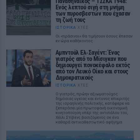
Παναθηναϊκός – ΤΣΣΚΑ 1948:
Ενός λεπτού σιγή στη μνήμη
των πυροσβεστών που έχασαν
τη ζωή τους
ΙΣΤΟΡΙΚΆ
ΧΤΕΣ
Οι «πράσινοι« θα τιμήσουν όσους έπεσαν
εν ώρα καθήκοντος
Αμπντούλ Ελ‑Σαγέντ: Ένας
γιατρός από το Μίσιγκαν που
δημιουργεί πονοκέφαλο εκτός
από τον Λευκό Οίκο και στους
Δημοκρατικούς
ΙΣΤΟΡΙΚΆ
ΧΤΕΣ
Ο γιατρός, πρώην αξιωματούχος
δημόσιας υγείας και έντονος επικριτής
της ισραηλινής πολιτικής, κατάφερε να
ξεπεράσει μία πρωτοφανή οικονομική
κινητοποίηση υπέρ της αντιπάλου του,
Χέιλι Στίβενς βασιζόμενος σε ένα
καθαρά αντικαθεστωτικό αφήγημα