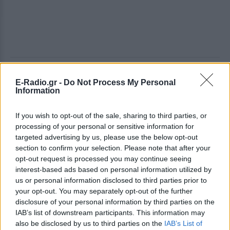
@businessinsider.com
E-Radio.gr -
Do Not Process My Personal
Information
Το ίδιο και ο αμερικανικός, αρχικά τουλάχιστον.
Αλλά μετά από μια σειρά από διαλέξεις που έδωσε,
If you wish to opt-out of the sale, sharing to third parties, or
προσπάθησε ξανά να καταταγεί. Αισθανόταν ότι
processing of your personal or sensitive information for
ήταν υποχρέωση του, αφού την ίδια ώρα ο θείος του
targeted advertising by us, please use the below opt-out
section to confirm your selection. Please note that after your
σκότωνε εκατομμύρια ανθρώπους. Απορρίφθηκε
opt-out request is processed you may continue seeing
αλλά δεν το έβαλε κάτω και μετά από αρκετές
interest-based ads based on personal information utilized by
προσπάθειες έστειλε γράμμα στον Πρόεδρο
us or personal information disclosed to third parties prior to
Roosevelt το 1944, προλαβαίνοντας έτσι να
your opt-out. You may separately opt-out of the further
disclosure of your personal information by third parties on the
συμμετάσχει στον τελευταίο χρόνο του πολέμου.
IAB’s list of downstream participants. This information may
Υπηρέτησε ως τραυματιοφορέας στο ναυτικό αλλά
also be disclosed by us to third parties on the
IAB’s List of