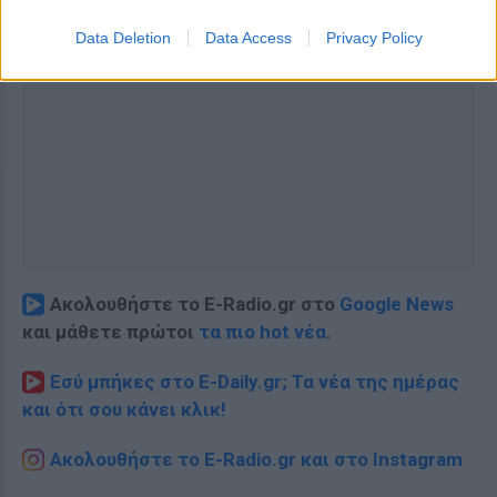
Data Deletion
Data Access
Privacy Policy
Ακολουθήστε το E-Radio.gr στο
Google News
και μάθετε πρώτοι
τα πιο hot νέα
.
Εσύ μπήκες στο E-Daily.gr; Τα νέα της ημέρας
και ότι σου κάνει κλικ!
Ακολουθήστε το E-Radio.gr και στο Instagram