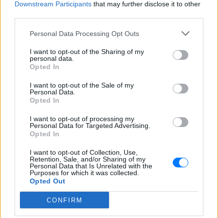
έκανε και δουλειά νοσοκόμου. Κάποια στιγμή
Downstream Participants
that may further disclose it to other
τραυματίστηκε και στο πόδι, γι’ αυτό και πήρε
third parties.
μετάλλιο.
Personal Data Processing Opt Outs
Την πρώτη του μέρα στον στρατό έγινε κάτι που το
I want to opt-out of the Sharing of my
personal data.
έλεγε σαν ανέκδοτο σε όλη του τη ζωή. Ο
Opted In
αξιωματικός τον ρώτησε πως τον λένε και
απάντησε «Χίτλερ». Ο αξιωματικός τον κοίταξε
I want to opt-out of the Sale of my
Personal Data.
σηκώνοντας το φρύδι. Και απάντησε «Χαίρομαι που
Opted In
σε γνωρίζω, Χίτλερ. Είμαι ο Ες (σ.σ. Ρούντολφ Ες)».
I want to opt-out of processing my
Personal Data for Targeted Advertising.
ΔΙΑΦΗΜΙΣΗ
Opted In
I want to opt-out of Collection, Use,
Retention, Sale, and/or Sharing of my
Personal Data that Is Unrelated with the
Purposes for which it was collected.
Opted Out
CONFIRM