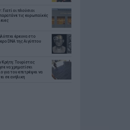
r: Γιατί οι πλούσιοι
 παρατάνε τις ευρωπαϊκές
ειες
αλύπτει έρευνα στο
ερο DNA της Αιγύπτου
ν Κρήτη: Τουρίστας
ησε να χρηματίσει
ο για του επιτρέψει να
ει σε ανήλικη