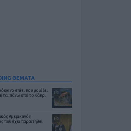
DING ΘΕΜΑΤΑ
κόκκινο σπίτι που μοιάζει
είται πάνω από το Κάπρι
ικός Αμερικανός
ς που έχει παραιτηθεί