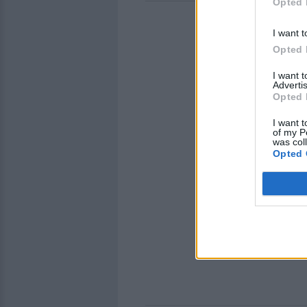
Opted 
I want t
Opted 
I want 
Advertis
Opted 
I want t
of my P
was col
Opted 