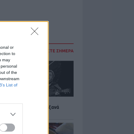
sonal or
ΔΙΑΒΑΣΤΕ ΣΗΜΕΡΑ
ection to
ou may
 personal
out of the
 downstream
B’s List of
LTURE
it wonders που έγιναν ξανά
οι από… ατύχημα