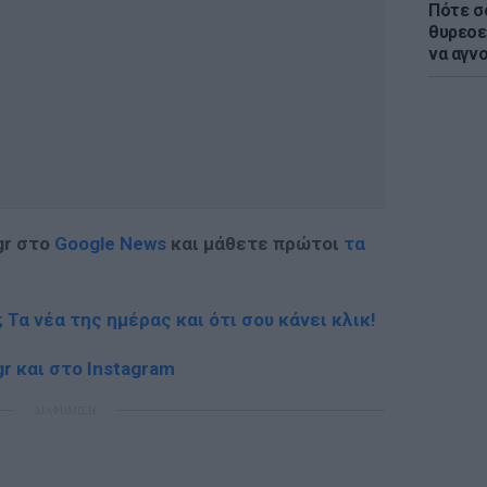
Πότε σ
θυρεοε
να αγν
gr στο
Google News
και μάθετε πρώτοι
τα
; Τα νέα της ημέρας και ότι σου κάνει κλικ!
r και στο Instagram
ΔΙΑΦΗΜΙΣΗ