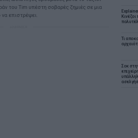
ράν του Tim υπέστη σοβαρές ζημιές σε μια
Explaine
ο να επιστρέψει.
Κινέζοι
πολυτέλ
ΔΙΑΦΗΜΙΣΗ
Τι αποκ
αρχαιότ
Σοκ στη
επιχείρ
υπάλληλ
ασελγήσ