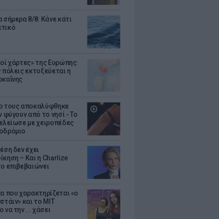
 σήμερα 8/8: Κάνε κάτι
ετικό
κοί χάρτες» της Ευρώπης:
ς πόλεις εκτοξεύεται η
οκαΐνης
ο τους αποκαλύφθηκε
ν φύγουν από το νησί - Το
τελείωσε με χειροπέδες
οδρόμιο
έση δεν έχει
κηση – Και η Charlize
το επιβεβαιώνει
κα που χαρακτηρίζεται «ο
στάιν» και το MIT
 να την ... χάσει