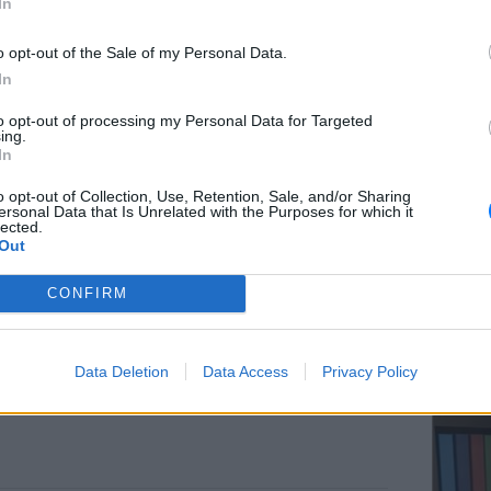
ΔΙΑΦΗΜΙΣΗ
In
o opt-out of the Sale of my Personal Data.
In
ΕΥ ΖΗΝ
to opt-out of processing my Personal Data for Targeted
Ελληνικ
ing.
scramb
In
o opt-out of Collection, Use, Retention, Sale, and/or Sharing
ersonal Data that Is Unrelated with the Purposes for which it
lected.
Out
CONFIRM
ΚΕΡΔΙΣ
Καλοκα
Data Deletion
Data Access
Privacy Policy
τα μεγ