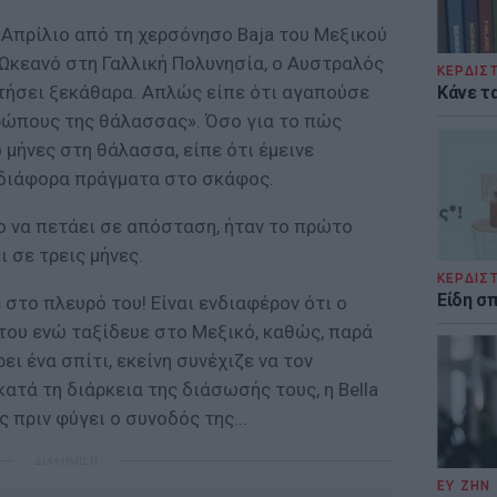
 Απρίλιο από τη χερσόνησο Baja του Μεξικού
ό Ωκεανό στη Γαλλική Πολυνησία, ο Αυστραλός
ΚΕΡΔΙΣ
τήσει ξεκάθαρα. Απλώς είπε ότι αγαπούσε
Κάνε τα
θρώπους της θάλασσας». Όσο για το πώς
 μήνες στη θάλασσα, είπε ότι έμεινε
διάφορα πράγματα στο σκάφος.
ο να πετάει σε απόσταση, ήταν το πρώτο
 σε τρεις μήνες.
ΚΕΡΔΙΣ
Είδη σ
ε στο πλευρό του! Είναι ενδιαφέρον ότι ο
 του ενώ ταξίδευε στο Μεξικό, καθώς, παρά
ει ένα σπίτι, εκείνη συνέχιζε να τον
ατά τη διάρκεια της διάσωσής τους, η Bella
 πριν φύγει ο συνοδός της...
ΔΙΑΦΗΜΙΣΗ
ΕΥ ΖΗΝ