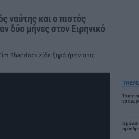
ς ναύτης και ο πιστός 
ν δύο μήνες στον Ειρηνικό 
im Shaddock είδε ξηρά ήταν στις
TREN
Το κατα
να αιωρ
Ο μοναδ
πρόεδρο