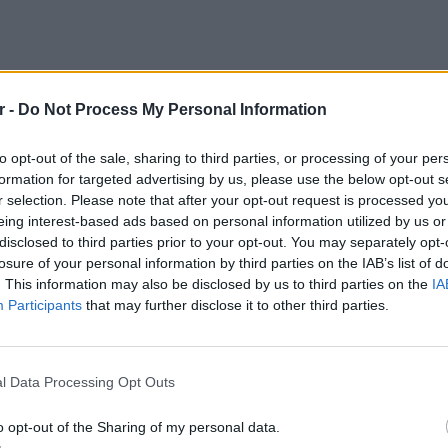
r -
Do Not Process My Personal Information
α τα ηλεκτρονικά είδη, έτσι ο άνδρας με
αν τρόπο να επικοινωνήσει με κανέναν για
to opt-out of the sale, sharing to third parties, or processing of your per
έψει τις προμήθειες του.
formation for targeted advertising by us, please use the below opt-out s
r selection. Please note that after your opt-out request is processed y
dock είδε ξηρά ήταν στις αρχές Μαΐου καθώς
eing interest-based ads based on personal information utilized by us or
tez και στον Ειρηνικό κατά τη διάρκεια μιας
disclosed to third parties prior to your opt-out. You may separately opt-
λος του βρισκόντουσαν στον Ειρηνικό από
losure of your personal information by third parties on the IAB’s list of
. This information may also be disclosed by us to third parties on the
IA
από τον ήλιο κάτω από ένα θόλο, τρώγοντας
Participants
that may further disclose it to other third parties.
ης βροχής.
POP CU
λη δοκιμασία στη θάλασσα και χρειάζομαι
5 one-h
διάσημ
l Data Processing Opt Outs
ατί είμαι μόνος στη θάλασσα για πολύ
μετά τη διάσωσή του.
o opt-out of the Sharing of my personal data.