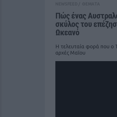
NEWSFEED
/
ΘΕΜΑΤΑ
Πώς ένας Αυστραλό
σκύλος του επέζησα
Ωκεανό
Η τελευταία φορά που ο T
αρχές Μαΐου