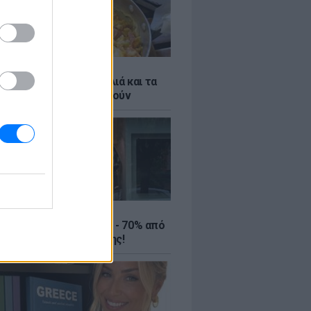
ό γιαούρτι: Μία κουταλιά και τα
led eggs θα απογειωθούν
ΤΕ
ιρινές εκπτώσεις έως - 70% από
αλύτερα eshops ένδυσης!