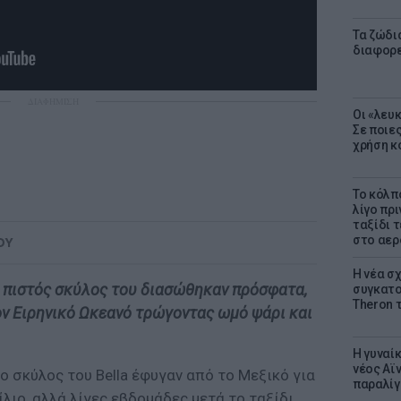
Τα ζώδια
διαφορ
ΔΙΑΦΗΜΙΣΗ
Οι «λευ
Σε ποιε
χρήση κ
Το κόλπ
λίγο πρι
ταξίδι 
στο αερ
ΟΥ
Η νέα σχ
ο πιστός σκύλος του διασώθηκαν πρόσφατα,
συγκατοί
Theron 
ν Ειρηνικό Ωκεανό τρώγοντας ωμό ψάρι και
Η γυναί
νέος Αϊν
ο σκύλος του Bella έφυγαν από το Μεξικό για
παραλίγο
ίλιο, αλλά λίγες εβδομάδες μετά το ταξίδι