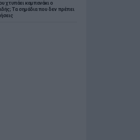
ου χτυπάει καμπανάκι ο
ιδής; Τα σημάδια που δεν πρέπει
οήσεις