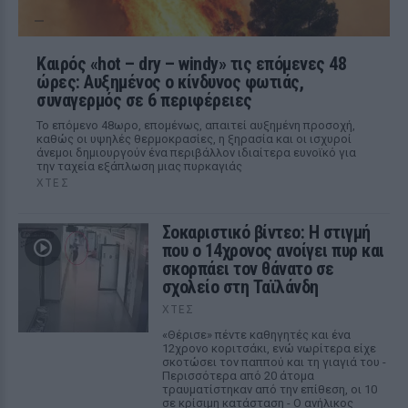
Καιρός «hot – dry – windy» τις επόμενες 48
ώρες: Αυξημένος ο κίνδυνος φωτιάς,
συναγερμός σε 6 περιφέρειες
Το επόμενο 48ωρο, επομένως, απαιτεί αυξημένη προσοχή,
καθώς οι υψηλές θερμοκρασίες, η ξηρασία και οι ισχυροί
άνεμοι δημιουργούν ένα περιβάλλον ιδιαίτερα ευνοϊκό για
την ταχεία εξάπλωση μιας πυρκαγιάς
ΧΤΕΣ
Σοκαριστικό βίντεο: Η στιγμή
που ο 14χρονος ανοίγει πυρ και
σκορπάει τον θάνατο σε
σχολείο στη Ταϊλάνδη
ΧΤΕΣ
«Θέρισε» πέντε καθηγητές και ένα
12χρονο κοριτσάκι, ενώ νωρίτερα είχε
σκοτώσει τον παππού και τη γιαγιά του -
Περισσότερα από 20 άτομα
τραυματίστηκαν από την επίθεση, οι 10
σε κρίσιμη κατάσταση - Ο ανήλικος