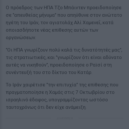
Ο πρόεδρος των ΗΠΑ Τζο Μπάιντεν προειδοποίησε
σε "απευθείας μήνυμα" που απηύθυνε στον ανώτατο
ηγέτη του Ιράν, τον αγιατολάχ Αλί Χαμενεΐ, κατά
οποιασδήποτε νέας επiθεσης αυτών των
οργανώσεων.
"Οι ΗΠΑ γνωρίζουν πολύ καλά τις δυνατότητές μας",
τις στρατιωτικές, και "γνωρίζουν ότι είναι αδύνατο
αυτές να νικηθούν", προειδοποίησε ο Ραϊσί στη
συνέντευξή του στο δίκτυο του Κατάρ.
Το Ιράν χαιρέτισε "την επιτυχία" της επiθεσης που
πραγματοποίησε η Χαμάς στις 7 Οκτωβρίου στο
ισραηλινό έδαφος, υπογραμμίζοντας ωστόσο
ταυτοχρόνως ότι δεν είχε ανάμειξη.
ΔΙΑΦΗΜΙΣΗ