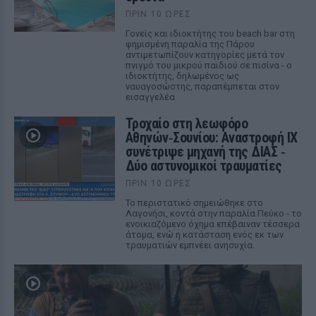
ΠΡΙΝ 10 ΏΡΕΣ
Γονείς και ιδιοκτήτης του beach bar στη
φημισμένη παραλία της Πάρου
αντιμετωπίζουν κατηγορίες μετά τον
πνιγμό του μικρού παιδιού σε πισίνα - ο
ιδιοκτήτης, δηλωμένος ως
ναυαγοσώστης, παραπέμπεται στον
εισαγγελέα
Τροχαίο στη λεωφόρο
Αθηνών‑Σουνίου: Αναστροφή ΙΧ
συνέτριψε μηχανή της ΔΙΑΣ ‑
Δύο αστυνομικοί τραυματίες
ΠΡΙΝ 10 ΏΡΕΣ
Το περιστατικό σημειώθηκε στο
Λαγονήσι, κοντά στην παραλία Πεύκο - το
ενοικιαζόμενο όχημα επέβαιναν τέσσερα
άτομα, ενώ η κατάσταση ενός εκ των
τραυματιών εμπνέει ανησυχία.