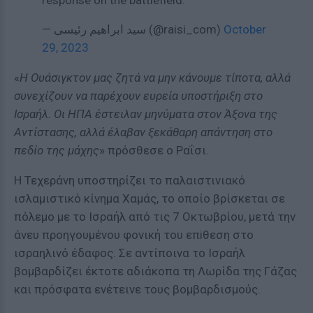
response on the battlefield.
— سید ابراهیم رئیسی (@raisi_com)
October
29, 2023
«
Η Ουάσιγκτον μας ζητά να μην κάνουμε τίποτα, αλλά
συνεχίζουν να παρέχουν ευρεία υποστήριξη στο
Ισραήλ. Οι ΗΠΑ έστειλαν μηνύματα στον Άξονα της
Αντίστασης, αλλά έλαβαν ξεκάθαρη απάντηση στο
πεδίο της μάχης
» πρόσθεσε ο Ραΐσι.
Η Τεχεράνη υποστηρίζει το παλαιστινιακό
ισλαμιστικό κίνημα Χαμάς, το οποίο βρίσκεται σε
πόλεμο με το Ισραήλ από τις 7 Οκτωβρίου, μετά την
άνευ προηγουμένου φονική του επiθεση στο
ισραηλινό έδαφος. Σε αντίποινα το Ισραήλ
βομβαρδίζει έκτοτε αδιάκοπα τη Λωρίδα της Γάζας
και πρόσφατα ενέτεινε τους βομβαρδισμούς.