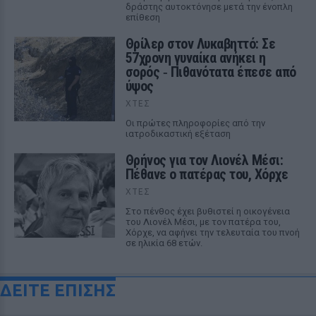
δράστης αυτοκτόνησε μετά την ένοπλη
επίθεση
Θρίλερ στον Λυκαβηττό: Σε
57χρονη γυναίκα ανήκει η
σορός ‑ Πιθανότατα έπεσε από
ύψος
ΧΤΕΣ
Οι πρώτες πληροφορίες από την
ιατροδικαστική εξέταση
Θρήνος για τον Λιονέλ Μέσι:
Πέθανε ο πατέρας του, Χόρχε
ΧΤΕΣ
Στο πένθος έχει βυθιστεί η οικογένεια
του Λιονέλ Μέσι, με τον πατέρα του,
Χόρχε, να αφήνει την τελευταία του πνοή
σε ηλικία 68 ετών.
ΔΕΙΤΕ ΕΠΙΣΗΣ