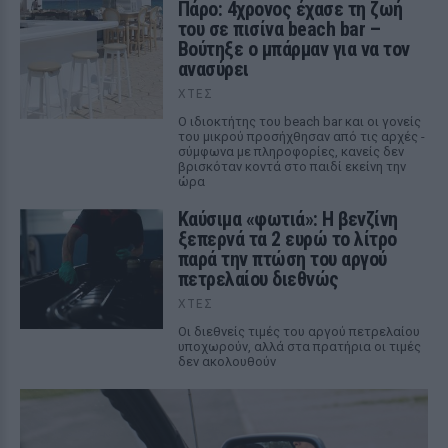
Πάρο: 4χρονος έχασε τη ζωή
του σε πισίνα beach bar –
Βούτηξε ο μπάρμαν για να τον
ανασύρει
ΧΤΕΣ
Ο ιδιοκτήτης του beach bar και οι γονείς
του μικρού προσήχθησαν από τις αρχές -
σύμφωνα με πληροφορίες, κανείς δεν
βρισκόταν κοντά στο παιδί εκείνη την
ώρα
Καύσιμα «φωτιά»: Η βενζίνη
ξεπερνά τα 2 ευρώ το λίτρο
παρά την πτώση του αργού
πετρελαίου διεθνώς
ΧΤΕΣ
Οι διεθνείς τιμές του αργού πετρελαίου
υποχωρούν, αλλά στα πρατήρια οι τιμές
δεν ακολουθούν