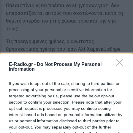
Παλαιστίνιους θα πρέπει να εξηγήσουν γιατί δεν
υπερασπίζονται αυτούς που σκοτώνονται κατά τη
θεμιτή υπεράσπιση της χώρας τους και της γης
τους".
Τις προηγούμενες ημέρες, ο ανώτατος
θρησκευτικός ηγέτης του Ιράν, Αλί Χαμενεΐ, εξήρε
την τρομoκρατική επiθεση της Χαμάς, αλλά
αρνήθηκε ότι η Τεχεράνη βρίσκεται πίσω από αυτήν.
E-Radio.gr -
Do Not Process My Personal
Information
Η κατάσταση στη Γάζα γίνεται "όλο και πιο
If you wish to opt-out of the sale, sharing to third parties, or
απελπιστική", προειδοποίησε ο Γκουτέρες
processing of your personal or sensitive information for
targeted advertising by us, please use the below opt-out
Ο Γενικός Γραμματέας του ΟΗΕ Αντόνιο Γκουτέρες
section to confirm your selection. Please note that after your
προειδοποίησε σήμερα για μια "όλο και πιο
opt-out request is processed you may continue seeing
απελπιστική" κατάσταση στη Λωρίδα της Γάζας,
interest-based ads based on personal information utilized by
εκφράζοντας τη λύπη του που το Ισραήλ "ενέτεινε
us or personal information disclosed to third parties prior to
your opt-out. You may separately opt-out of the further
τις στρατιωτικές του επιχειρήσεις" εκεί.