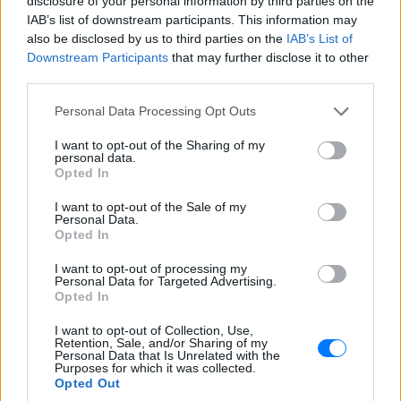
disclosure of your personal information by third parties on the
IAB’s list of downstream participants. This information may
"Η κατάσταση στη Γάζα γίνεται όλο και πιο
also be disclosed by us to third parties on the
IAB’s List of
απελπιστική από ώρα σε ώρα. Λυπάμαι που αντί για
Downstream Participants
that may further disclose it to other
μια αναγκαία απαραίτητη ανθρωπιστική παύση, που
third parties.
υποστηρίζεται από τη διεθνή κοινότητα, το Ισραήλ
Personal Data Processing Opt Outs
ενέτεινε τις στρατιωτικές του επιχειρήσεις",
σημείωσε ο Γκουτέρες στη διάρκεια επίσκεψής του
I want to opt-out of the Sharing of my
personal data.
στο Κατμαντού, την πρωτεύουσα του Νεπάλ.
Opted In
[ΠΗΓΗ]
I want to opt-out of the Sale of my
Personal Data.
Opted In
ΔΙΑΦΗΜΙΣΗ
I want to opt-out of processing my
Personal Data for Targeted Advertising.
Opted In
I want to opt-out of Collection, Use,
Retention, Sale, and/or Sharing of my
Personal Data that Is Unrelated with the
Purposes for which it was collected.
Opted Out