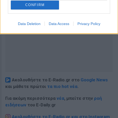
CONFIRM
Data Deletion
Data Access
Privacy Policy
Ακολουθήστε το E-Radio.gr στο
Google News
και μάθετε πρώτοι
τα πιο hot νέα
.
Για ακόμη περισσότερα
νέα
, μπείτε στην
ροή
ειδήσεων
του E-Daily.gr
Ακολουθήστε το E-Radio.gr και στο Instagram