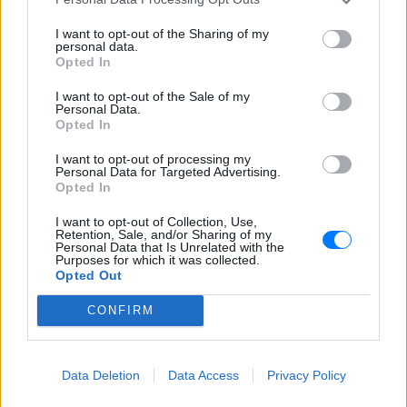
I want to opt-out of the Sharing of my
personal data.
Opted In
I want to opt-out of the Sale of my
Ακολουθήστε το E-Radio.gr στο
Google News
Personal Data.
και μάθετε πρώτοι
τα πιο hot νέα
.
Opted In
I want to opt-out of processing my
Εσύ μπήκες στο E-Daily.gr; Τα νέα της ημέρας
Personal Data for Targeted Advertising.
και ότι σου κάνει κλικ!
Opted In
I want to opt-out of Collection, Use,
Ακολουθήστε το E-Radio.gr και στο Instagram
Retention, Sale, and/or Sharing of my
Personal Data that Is Unrelated with the
Purposes for which it was collected.
ΔΙΑΦΗΜΙΣΗ
Opted Out
CONFIRM
Data Deletion
Data Access
Privacy Policy