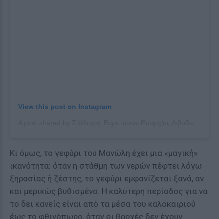
View this post on Instagram
A post shared by Σύλλογος Ευρυτάνων Επαρχίας Λιβαδειάς «Τα Άγραφα» (@syllogosevrytanonagrafa)
Κι όμως, το γεφύρι του Μανώλη έχει μια «μαγική»
ικανότητα: όταν η στάθμη των νερών πέφτει λόγω
ξηρασίας ή ζέστης, το γεφύρι εμφανίζεται ξανά, αν
και μερικώς βυθισμένο. Η καλύτερη περίοδος για να
το δει κανείς είναι από τα μέσα του καλοκαιριού
έως το φθινόπωρο, όταν οι βροχές δεν έχουν