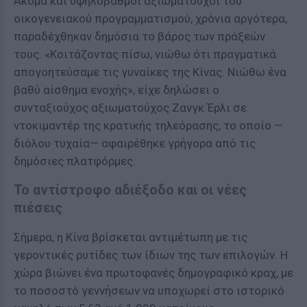
Ακόμα και υψηλόβαθμοι αξιωματούχοι του
οικογενειακού προγραμματισμού, χρόνια αργότερα,
παραδέχθηκαν δημόσια το βάρος των πράξεών
τους. «Κοιτάζοντας πίσω, νιώθω ότι πραγματικά
απογοητεύσαμε τις γυναίκες της Κίνας. Νιώθω ένα
βαθύ αίσθημα ενοχής», είχε δηλώσει ο
συνταξιούχος αξιωματούχος Ζανγκ Έρλι σε
ντοκιμαντέρ της κρατικής τηλεόρασης, το οποίο —
διόλου τυχαία— αφαιρέθηκε γρήγορα από τις
δημόσιες πλατφόρμες.
Το αντίστροφο αδιέξοδο και οι νέες
πιέσεις
Σήμερα, η Κίνα βρίσκεται αντιμέτωπη με τις
γεροντικές ρυτίδες των ίδιων της των επιλογών. Η
χώρα βιώνει ένα πρωτοφανές δημογραφικό κραχ, με
το ποσοστό γεννήσεων να υποχωρεί στο ιστορικό