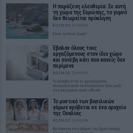
Η παράξενη ελευθερία: Σε αυτή
τη χώρα της Ευρώπης, το γuμνό
δεν θεωρείται πρόκληση
ΚΌΣΜΟΣ
ΣΉΜΕΡΑ
Είναι τρόπος ζωής!
Έβαλαν όλους τους
εργαζόμενους στον ίδιο χώρο
και συνέβη κάτι που κανείς δεν
περίμενε
ΚΌΣΜΟΣ
ΣΉΜΕΡΑ
Τι συνέβη όταν οι εργαζόμενοι
αναγκάστηκαν να δουλεύουν όλοι μαζί
στα λεγόμενα open offices
Το μυστικό των βασιλικών
γάμων κρύβεται σε ένα ορυχείο
της Ουαλίας
ΚΌΣΜΟΣ
ΣΉΜΕΡΑ
Βρίσκεται στις βέρες της βρετανικής