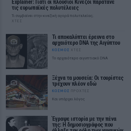
Explainer: Γιατί οι πλούσιοι Κινέζοι παρατάνε
τις ευρωπαϊκές πολυτέλειες
Τι συμβαίνει στην κινεζική αγορά πολυτελείας;
ΧΤΕΣ
Τι αποκαλύπτει έρευνα στο
αρχαιότερο DNA της Αιγύπτου
ΚΌΣΜΟΣ
ΧΤΕΣ
Το αρχαιότερο αιγυπτιακό DNA
Ξέχνα τα μουσεία: Οι τουρίστες
τρέχουν πλέον εδώ
ΚΌΣΜΟΣ
ΠΡΟΧΤΈΣ
Και υπάρχει λόγος
Έγραψε ιστορία με την πένα
της: Η δημοσιογράφος που
άλλαξε τον ρόλο των γυναικών