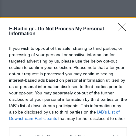
E-Radio.gr -
Do Not Process My Personal
Information
If you wish to opt-out of the sale, sharing to third parties, or
processing of your personal or sensitive information for
targeted advertising by us, please use the below opt-out
section to confirm your selection. Please note that after your
opt-out request is processed you may continue seeing
interest-based ads based on personal information utilized by
us or personal information disclosed to third parties prior to
your opt-out. You may separately opt-out of the further
disclosure of your personal information by third parties on the
IAB’s list of downstream participants. This information may
also be disclosed by us to third parties on the
IAB’s List of
«Πρώτα θέλω να είμαι οικονομικά ανεξάρτητη. Δεν
Downstream Participants
that may further disclose it to other
third parties.
θέλω ιδιαίτερα να κάνω παιδιά», δηλώνει η 26χρονη
Γουάνγκ Γιξουάν, αποτυπώνοντας το κλίμα της