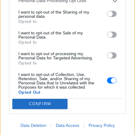
Personal Data Processing Opt Outs
εποχής. Οι γυναίκες στην Κίνα έχουν πλέον
I want to opt-out of the Sharing of my
μεγαλύτερο έλεγχο στο σώμα τους, μορφώνονται,
personal data.
εργάζονται και επιλέγουν συνειδητά την εργένικη
Opted In
ζωή ή την ατεκνία.
I want to opt-out of the Sale of my
Personal Data.
Τα στατιστικά στοιχεία αποκαλύπτουν το μέγεθος
Opted In
αυτής της κοινωνικής μεταστροφής: πρόσφατη
I want to opt-out of processing my
μελέτη διαπίστωσε ότι σχεδόν το 50% των
Personal Data for Targeted Advertising.
Opted In
γυναικών ηλικίας 18 έως 24 ετών δηλώνει
ξεκάθαρα ότι δεν θέλει να αποκτήσει παιδιά. Για να
I want to opt-out of Collection, Use,
Retention, Sale, and/or Sharing of my
γίνει αντιληπτή η σύγκρουση με την παράδοση, το
Personal Data that Is Unrelated with the
Purposes for which it was collected.
αντίστοιχο ποσοστό το 2012 βρισκόταν μόλις στο
Opted Out
6%.
CONFIRM
Η πολιτική του ενός παιδιού δίδαξε στις γυναίκες
της Κίνας ότι τα αναπαραγωγικά τους δικαιώματα
Data Deletion
Data Access
Privacy Policy
βρίσκονταν πάντα υπό διαπραγμάτευση με την
εξουσία. Σήμερα, η νέα γενιά απαντά με το πιο