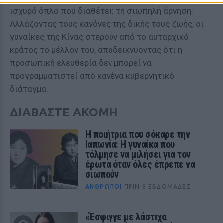
ισχυρό όπλο που διαθέτει: τη σιωπηλή άρνηση.
Αλλάζοντας τους κανόνες της δικής τους ζωής, οι
γυναίκες της Κίνας στερούν από το αυταρχικό
κράτος το μέλλον του, αποδεικνύοντας ότι η
προσωπική ελευθερία δεν μπορεί να
προγραμματιστεί από κανένα κυβερνητικό
διάταγμα.
ΔΙΑΒΑΣΤΕ ΑΚΟΜΗ
Η ποιήτρια που σόκαρε την
Ιαπωνία: Η γυναίκα που
τόλμησε να μιλήσει για τον
έρωτα όταν όλες έπρεπε να
σιωπούν
ΆΝΘΡΩΠΟΙ
ΠΡΙΝ 8 ΕΒΔΟΜΆΔΕΣ
«Έσφιγγε με λάστιχα