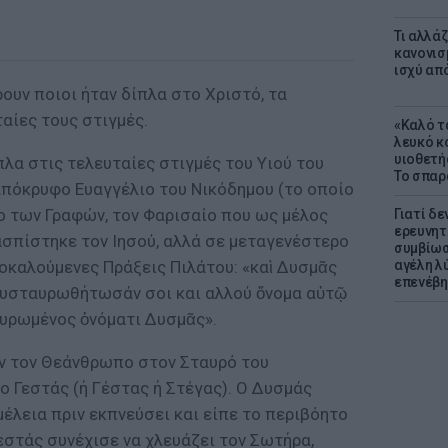
Τι αλλά
κανονισ
ισχύ απ
ουν ποιοι ήταν δίπλα στο Χριστό, τα
ταίες τους στιγμές.
«Καλό τα
λευκό κ
υιοθετή
πλα στις τελευταίες στιγμές του Υιού του
Το σπαρ
απόκρυφο Ευαγγέλιο του Νικόδημου (το οποίο
ο των Γραφών, τον Φαρισαίο που ως μέλος
Γιατί δε
ερευνητ
σπίστηκε τον Ιησού, αλλά σε μεταγενέστερο
συμβίωσ
οκαλούμενες Πράξεις Πιλάτου: «καὶ Δυσμᾶς
αγέλη λύ
επενέβη
 συσταυρωθήτωσάν σοι και αλλού ὄνομα αὐτῷ
ταυρωμένος ὀνόματι Δυσμᾶς».
ν τον Θεάνθρωπο στον Σταυρό του
ο Γεστάς (ή Γέστας ή Στέγας). O Δυσμάς
έλεια πριν εκπνεύσει και είπε το περιβόητο
Γεστάς συνέχισε να χλευάζει τον Σωτήρα,