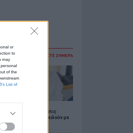
sonal or
ection to
ΔΙΑΒΑΣΤΕ ΣΗΜΕΡΑ
ou may
 personal
out of the
 downstream
B’s List of
Σ
 παροχές: Οι παγίδες στις
ρές χρημάτων που απειλούν με