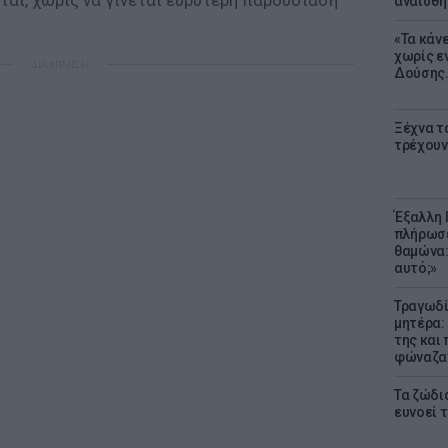
ται, χωρίς να γίνεται ευρύτερη παρουσίασή
αναίσθη
«Τα κάν
χωρίς ε
ΔΙΑΦΗΜΙΣΗ
Δούσης.
Ξέχνα τ
τρέχουν
Έξαλλη 
πλήρωσε
θαμώνα:
αυτό;»
Τραγωδί
μητέρα:
της και 
φώναζαν
Τα ζώδια
ευνοεί 