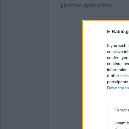
μένοντας αμετανόητος.
E-Radio.g
If you wish 
sensitive in
confirm you
continue se
information 
further disc
participants
Downstream 
Persona
I want t