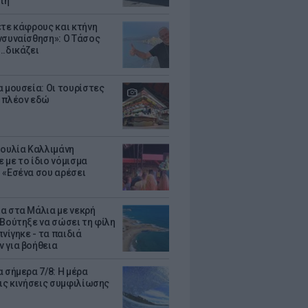
τη
ετε κάφρους και κτήνη
νσυναίσθηση»: Ο Τάσος
..δικάζει
α μουσεία: Οι τουρίστες
 πλέον εδώ
Ιουλία Καλλιμάνη
 με το ίδιο νόμισμα
 «Εσένα σου αρέσει
α στα Μάλια με νεκρή
 Βούτηξε να σώσει τη φίλη
πνίγηκε - τα παιδιά
 για βοήθεια
 σήμερα 7/8: Η μέρα
τις κινήσεις συμφιλίωσης