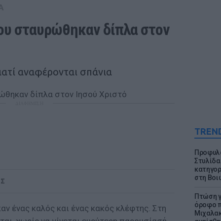
Α
που σταυρώθηκαν δίπλα στον 
γιατί αναφέρονται σπάνια
ΔΙΑΦΗΜΙΣΗ
TREN
Προφυλα
Στυλίδα
κατηγορ
στη Βοι
ΟΣ
Πτώση γ
όροφο π
ν ένας καλός και ένας κακός κλέφτης. Στη
Μιχαλακ