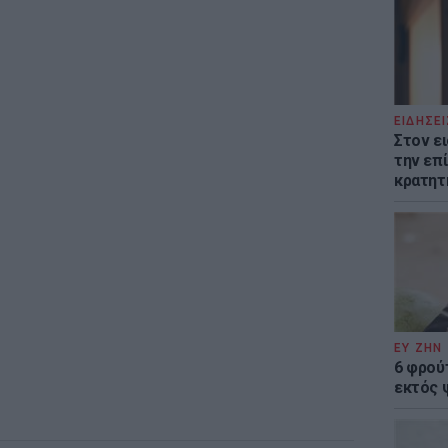
ΕΙΔΗΣΕΙ
Στον ε
την επί
κρατητ
ΕΥ ΖΗΝ
6 φρού
εκτός 