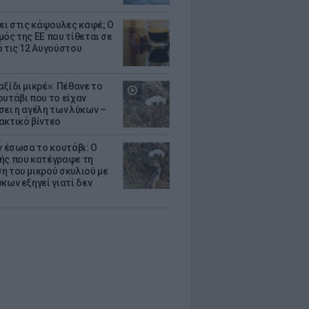
ζει στις κάψουλες καφέ; Ο
μός της ΕΕ που τίθεται σε
ό τις 12 Αυγούστου
ξίδι μικρέ»: Πέθανε το
ουτάβι που το είχαν
σει η αγέλη των λύκων –
ακτικό βίντεο
ν έσωσα το κουτάβι: Ο
ής που κατέγραφε τη
η του μικρού σκυλιού με
κων εξηγεί γιατί δεν