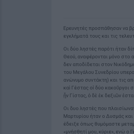
Ερευνητές προσπάθησαν να βρ
εγκλήματά τους και τις τελευ
Οι δύο ληστές παρότι ήταν δί
Θεού, αναφέρονται μόνο στο 
δεν αποδίδεται στον Νικόδημ
του Μεγάλου Συνεδρίου υπερα
ανώνυμο συντάκτη) και τις απ
καὶ Γέστας οἱ δύο κακοῦργοι
ᾖν Γίστας, ὁ δὲ ἐκ δεξιῶν ἐσ
Οι δυο ληστές που πλαισίωνα
Μαρτυρίου ήταν ο Δυσμάς και 
έδειξε όπως θυμόμαστε μεταμ
«μνήσθητί μου, κύριε», ενώ ο 