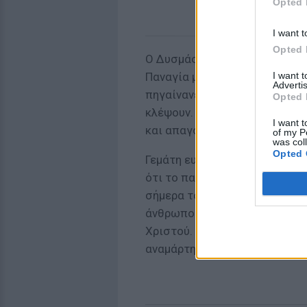
Opted 
I want t
Opted 
Ο Δυσμάς δεν ήταν πρώτη φορ
I want 
Παναγία μαζί με τον Ιωσήφ κα
Advertis
πηγαίνανε στην Ιερουσαλήμ, 
Opted 
κλέψουν. Όταν όμως αντίκρυσε
I want t
και απαγόρευσε στους ληστές
of my P
was col
Opted 
Γεμάτη ευγνωμοσύνη προς τον 
ότι το παιδί αυτό θα σε ανταμ
σήμερα τον προστάτευσες». Τρ
άνθρωπος κρεμιόταν στον σταυ
Χριστού. Το όνομά του ήταν Δ
αναμάρτητο Ιησού, μετανόησε 