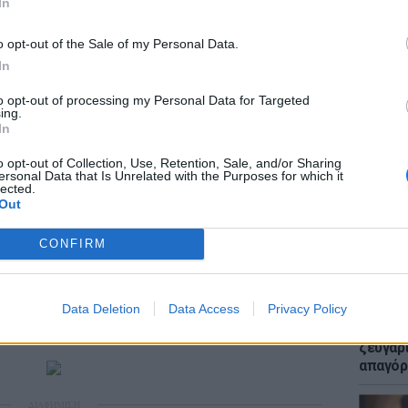
In
o opt-out of the Sale of my Personal Data.
In
ά που συναντούσε το Χριστό. Όταν η
to opt-out of processing my Personal Data for Targeted
ι το θείο βρέφος πάνω σε ένα γαιδουράκι,
ing.
η συμμορία του Δυσμά προσπάθησε να τους
ΕΙΔΗΣΕΙ
In
Μακελε
 το θείο βρέφος, είδε μια λάμψη γύρω του,
Μαθητή
o opt-out of Collection, Use, Retention, Sale, and/or Sharing
 να τους επιτεθούν.
ersonal Data that Is Unrelated with the Purposes for which it
lected.
Out
καλό ληστή, η Θεοτόκος του είπε: «Γνώριζε
είψει με ανταμοιβή μεγάλη, επειδή εσύ
CONFIRM
ιάντα τρία χρόνια αργότερα, ο ίδιος
ρό για τα εγκλήματά του, στα δεξιά του
υσμάς! Και βλέποντας δίπλα του τον
Data Deletion
Data Access
Privacy Policy
LIFESTY
Μυστικ
για κάθε κακό που είχε κάνει στη ζωή του.
ζευγάρ
απαγόρ
ΔΙΑΦΗΜΙΣΗ