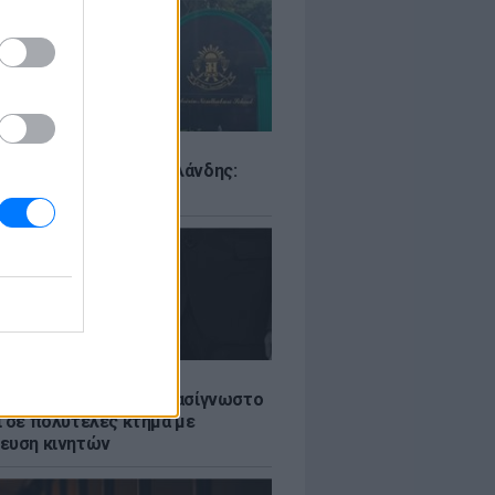
Σ
ιό σε σχολείο της Ταϊλάνδης:
ς άνοιξε πυρ
LE
ή γαμήλια γιορτή για πασίγνωστο
ι σε πολυτελές κτήμα με
ευση κινητών