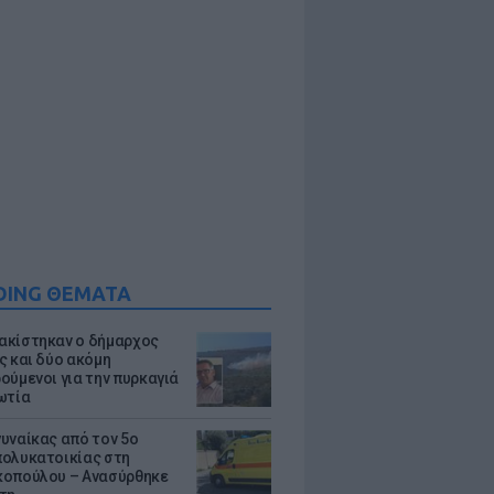
DING ΘΕΜΑΤΑ
κίστηκαν ο δήμαρχος
ς και δύο ακόμη
ούμενοι για την πυρκαγιά
ωτία
υναίκας από τον 5ο
ολυκατοικίας στη
οπούλου – Ανασύρθηκε