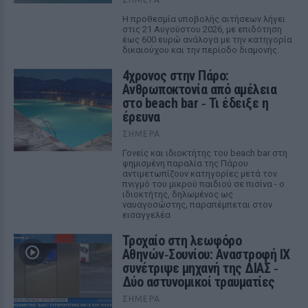
Η προθεσμία υποβολής αιτήσεων λήγει
στις 21 Αυγούστου 2026, με επιδότηση
έως 600 ευρώ ανάλογα με την κατηγορία
δικαιούχου και την περίοδο διαμονής.
4χρονος στην Πάρο:
Ανθρωποκτονία από αμέλεια
στο beach bar ‑ Τι έδειξε η
έρευνα
ΣΉΜΕΡΑ
Γονείς και ιδιοκτήτης του beach bar στη
φημισμένη παραλία της Πάρου
αντιμετωπίζουν κατηγορίες μετά τον
πνιγμό του μικρού παιδιού σε πισίνα - ο
ιδιοκτήτης, δηλωμένος ως
ναυαγοσώστης, παραπέμπεται στον
εισαγγελέα
Τροχαίο στη λεωφόρο
Αθηνών‑Σουνίου: Αναστροφή ΙΧ
συνέτριψε μηχανή της ΔΙΑΣ ‑
Δύο αστυνομικοί τραυματίες
ΣΉΜΕΡΑ