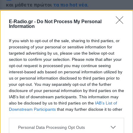
και μάθετε πρώτοι
τα πιο hot νέα
.
Για ακόμη περισσότερα
νέα
, μπείτε στην
ροή
E-Radio.gr -
Do Not Process My Personal
ειδήσεων
του E-Daily.gr
Information
Ακολουθήστε το E-Radio.gr και στο Instagram
If you wish to opt-out of the sale, sharing to third parties, or
processing of your personal or sensitive information for
ΔΙΑΦΗΜΙΣΗ
targeted advertising by us, please use the below opt-out
section to confirm your selection. Please note that after your
opt-out request is processed you may continue seeing
interest-based ads based on personal information utilized by
us or personal information disclosed to third parties prior to
your opt-out. You may separately opt-out of the further
disclosure of your personal information by third parties on the
IAB’s list of downstream participants. This information may
also be disclosed by us to third parties on the
IAB’s List of
Downstream Participants
that may further disclose it to other
third parties.
Personal Data Processing Opt Outs