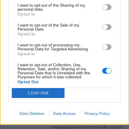
I want to opt-out of the Sharing of my
personal data.
Opted In
I want to opt-out of the Sale of my
Personal Data.
Opted In
I want to opt-out of processing my
Personal Data for Targeted Advertising.
Opted In
ΔΕΙΤΕ ΕΠΙΣΗΣ
I want to opt-out of Collection, Use,
Retention, Sale, and/or Sharing of my
Personal Data that Is Unrelated with the
ΣΤΗΝ ΙΔΙΑ ΚΑΤΗΓΟΡΙΑ
Purposes for which it was collected.
Opted Out
Επιτρέπεται να προσπεράσεις
περιπολικό; Τι λέει ο ΚΟΚ που
CONFIRM
οι περισσότεροι αγνοούν
ΣΉΜΕΡΑ
Data Deletion
Data Access
Privacy Policy
Ο Κώδικας Οδικής Κυκλοφορίας δεν
απαγορεύει την προσπέραση οχήματος
της αστυνομίας, αλλά ισχύουν
συγκεκριμένοι κανόνες που κάθε οδηγός