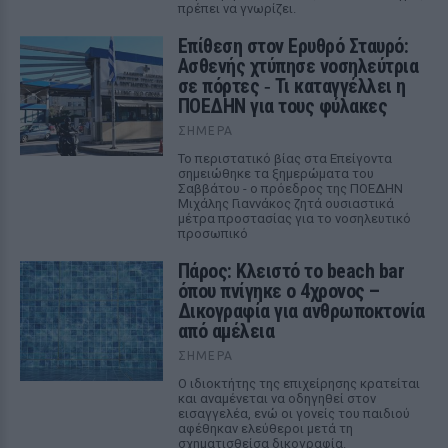
πρέπει να γνωρίζει.
Επίθεση στον Ερυθρό Σταυρό:
Ασθενής χτύπησε νοσηλεύτρια
σε πόρτες ‑ Τι καταγγέλλει η
ΠΟΕΔΗΝ για τους φύλακες
ΣΉΜΕΡΑ
Το περιστατικό βίας στα Επείγοντα
σημειώθηκε τα ξημερώματα του
Σαββάτου - ο πρόεδρος της ΠΟΕΔΗΝ
Μιχάλης Γιαννάκος ζητά ουσιαστικά
μέτρα προστασίας για το νοσηλευτικό
προσωπικό
Πάρος: Κλειστό το beach bar
όπου πνίγηκε ο 4χρονος –
Δικογραφία για ανθρωποκτονία
από αμέλεια
ΣΉΜΕΡΑ
Ο ιδιοκτήτης της επιχείρησης κρατείται
και αναμένεται να οδηγηθεί στον
εισαγγελέα, ενώ οι γονείς του παιδιού
αφέθηκαν ελεύθεροι μετά τη
σχηματισθείσα δικογραφία.