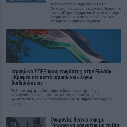
Το περιστατικό σημειώθηκε στο
Λαγονήσι, κοντά στην παραλία Πεύκο - το
ενοικιαζόμενο όχημα επέβαιναν τέσσερα
άτομα, ενώ η κατάσταση ενός εκ των
τραυματιών εμπνέει ανησυχία.
Ισραηλινό ΥΠΕΞ προς τουρίστες στην Ελλάδα:
«Κρύψτε ότι είστε Ισραηλινοί» λόγω
διαδηλώσεων
Ταξιδιωτική προειδοποίηση εξέδωσε το ισραηλινό
υπουργείο Εξωτερικών ενόψει της «ημέρας οργής»
φιλοπαλαιστινιακών οργανώσεων σε 36 σημεία της χώρας.
ΣΉΜΕΡΑ
Ουκρανία: Βίντεο σοκ με
19χρονο να οδηγείται με τη βία