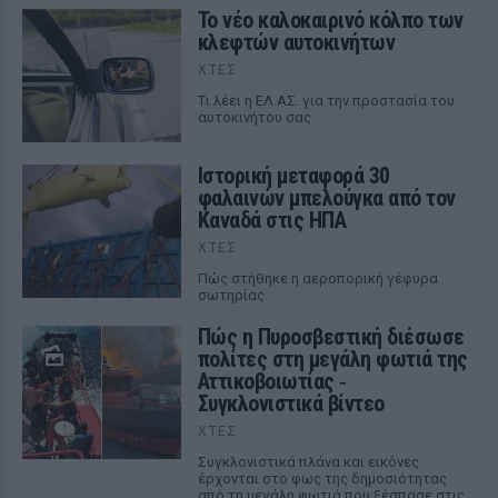
Το νέο καλοκαιρινό κόλπο των
κλεφτών αυτοκινήτων
ΧΤΕΣ
Tι λέει η ΕΛ.ΑΣ. για την προστασία του
αυτοκινήτου σας
Ιστορική μεταφορά 30
φαλαινών μπελούγκα από τον
Καναδά στις ΗΠΑ
ΧΤΕΣ
Πώς στήθηκε η αεροπορική γέφυρα
σωτηρίας
Πώς η Πυροσβεστική διέσωσε
πολίτες στη μεγάλη φωτιά της
Αττικοβοιωτίας ‑
Συγκλονιστικά βίντεο
ΧΤΕΣ
Συγκλονιστικά πλάνα και εικόνες
έρχονται στο φως της δημοσιότητας
από τη μεγάλη φωτιά που ξέσπασε στις