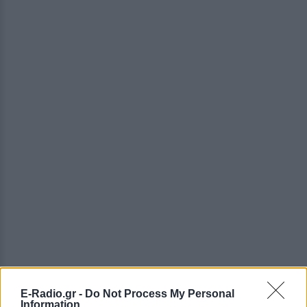
E-Radio.gr -
Do Not Process My Personal
ΔΕΙΤΕ ΕΠΙΣΗΣ
Information