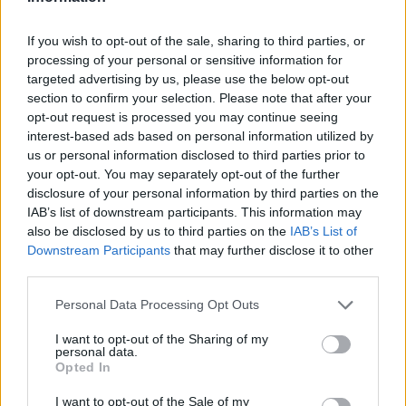
ΣΤΗΝ ΙΔΙΑ ΚΑΤΗΓΟΡΙΑ
If you wish to opt-out of the sale, sharing to third parties, or
processing of your personal or sensitive information for
Χούθι χτύπησαν Aramco, Ιράν
targeted advertising by us, please use the below opt-out
σκληραίνει τους όρους για τα
section to confirm your selection. Please note that after your
Στενά του Ορμούζ
opt-out request is processed you may continue seeing
interest-based ads based on personal information utilized by
ΣΉΜΕΡΑ
us or personal information disclosed to third parties prior to
Πυρκαγιά στο διυλιστήριο της Τζαζάν
your opt-out. You may separately opt-out of the further
μετά από επίθεση drone - Η Τεχεράνη
απαιτεί αποχώρηση αμερικανικών
disclosure of your personal information by third parties on the
δυνάμεων, άρση κυρώσεων και
IAB’s list of downstream participants. This information may
αποζημιώσεις πριν ανοίξει η κρίσιμη
also be disclosed by us to third parties on the
IAB’s List of
θαλάσσια δίοδος
Downstream Participants
that may further disclose it to other
Ελικόπτερο προσγειώθηκε στο
third parties.
Σαρακήνικο για να κάνουν
μπάνιο οι επιβάτες του
Personal Data Processing Opt Outs
ΣΉΜΕΡΑ
I want to opt-out of the Sharing of my
Ο επιχειρηματίας από τη Μήλο που
personal data.
κατέγραψε το περιστατικό μίλησε στον
Opted In
ΣΚΑΪ και περιέγραψε τι είδε στην
παραλία
I want to opt-out of the Sale of my