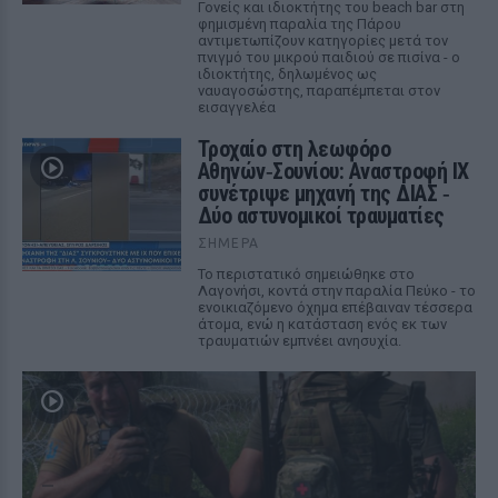
Γονείς και ιδιοκτήτης του beach bar στη
φημισμένη παραλία της Πάρου
αντιμετωπίζουν κατηγορίες μετά τον
πνιγμό του μικρού παιδιού σε πισίνα - ο
ιδιοκτήτης, δηλωμένος ως
ναυαγοσώστης, παραπέμπεται στον
εισαγγελέα
Τροχαίο στη λεωφόρο
Αθηνών‑Σουνίου: Αναστροφή ΙΧ
συνέτριψε μηχανή της ΔΙΑΣ ‑
Δύο αστυνομικοί τραυματίες
ΣΉΜΕΡΑ
Το περιστατικό σημειώθηκε στο
Λαγονήσι, κοντά στην παραλία Πεύκο - το
ενοικιαζόμενο όχημα επέβαιναν τέσσερα
άτομα, ενώ η κατάσταση ενός εκ των
τραυματιών εμπνέει ανησυχία.