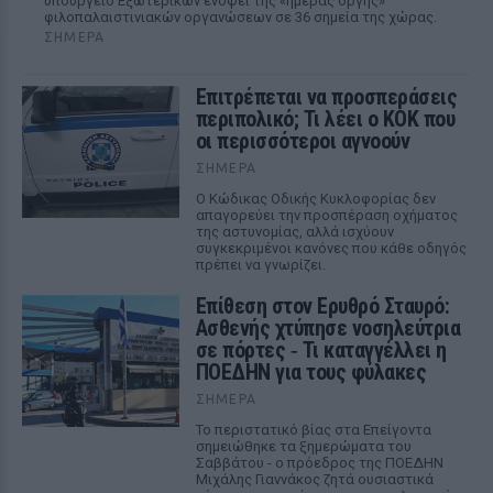
υπουργείο Εξωτερικών ενόψει της «ημέρας οργής»
φιλοπαλαιστινιακών οργανώσεων σε 36 σημεία της χώρας.
ΣΉΜΕΡΑ
Επιτρέπεται να προσπεράσεις
περιπολικό; Τι λέει ο ΚΟΚ που
οι περισσότεροι αγνοούν
ΣΉΜΕΡΑ
Ο Κώδικας Οδικής Κυκλοφορίας δεν
απαγορεύει την προσπέραση οχήματος
της αστυνομίας, αλλά ισχύουν
συγκεκριμένοι κανόνες που κάθε οδηγός
πρέπει να γνωρίζει.
Επίθεση στον Ερυθρό Σταυρό:
Ασθενής χτύπησε νοσηλεύτρια
σε πόρτες ‑ Τι καταγγέλλει η
ΠΟΕΔΗΝ για τους φύλακες
ΣΉΜΕΡΑ
Το περιστατικό βίας στα Επείγοντα
σημειώθηκε τα ξημερώματα του
Σαββάτου - ο πρόεδρος της ΠΟΕΔΗΝ
Μιχάλης Γιαννάκος ζητά ουσιαστικά