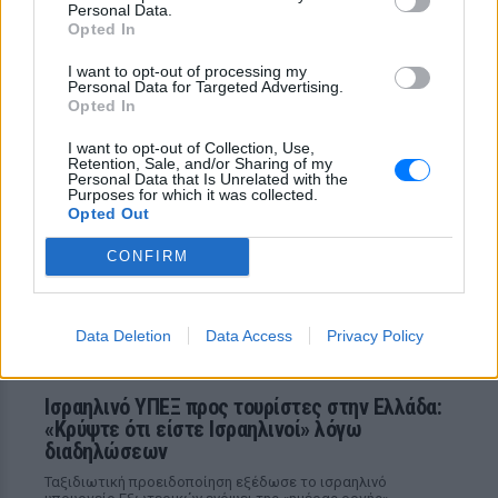
Personal Data.
Νέα λεωφόρος στον Βοτανικό:
Opted In
Πόσες λωρίδες θα έχει και
πότε παραδίδεται
I want to opt-out of processing my
Personal Data for Targeted Advertising.
ΣΉΜΕΡΑ
Opted In
Η Λεωφόρος Προφήτη Δανιήλ, που
κατασκευάζεται στο πλαίσιο της Διπλής
I want to opt-out of Collection, Use,
Ανάπλασης, αποτελεί μέρος ενός νέου
Retention, Sale, and/or Sharing of my
οδικού δικτύου 8 χιλιομέτρων και
Personal Data that Is Unrelated with the
συνδέεται άμεσα με το νέο γήπεδο του
Purposes for which it was collected.
Παναθηναϊκού.
Opted Out
CONFIRM
Data Deletion
Data Access
Privacy Policy
Ισραηλινό ΥΠΕΞ προς τουρίστες στην Ελλάδα:
«Κρύψτε ότι είστε Ισραηλινοί» λόγω
διαδηλώσεων
Ταξιδιωτική προειδοποίηση εξέδωσε το ισραηλινό