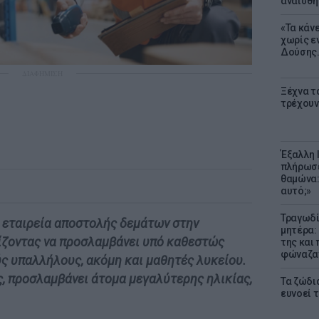
αναίσθη
«Τα κάν
χωρίς ε
Δούσης.
ΔΙΑΦΗΜΙΣΗ
Ξέχνα τ
τρέχουν
Έξαλλη 
πλήρωσε
θαμώνα:
αυτό;»
Τραγωδί
α εταιρεία αποστολής δεμάτων στην
μητέρα:
ίζοντας να προσλαμβάνει υπό καθεστώς
της και 
φώναζαν
ς υπαλλήλους, ακόμη και μαθητές λυκείου.
, προσλαμβάνει άτομα μεγαλύτερης ηλικίας,
Τα ζώδια
ευνοεί 