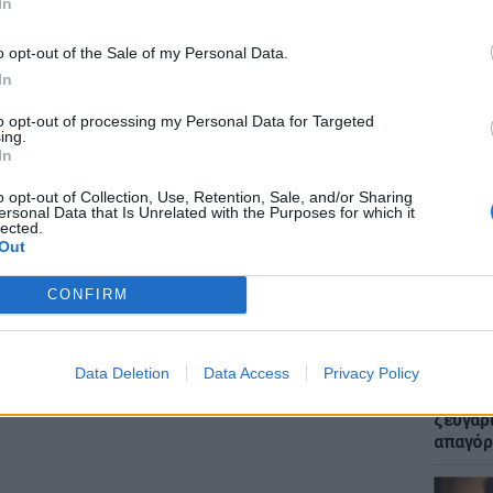
In
άνω, δήλωσαν ότι η σκληρή δουλειά είναι πολύ
 των νέων ηλικίας 18 έως 29 ετών, το
o opt-out of the Sale of my Personal Data.
%.
In
ΔΙΑΦΗΜΙΣΗ
to opt-out of processing my Personal Data for Targeted
ing.
ΕΙΔΗΣΕΙ
In
Μακελε
Μαθητή
o opt-out of Collection, Use, Retention, Sale, and/or Sharing
ersonal Data that Is Unrelated with the Purposes for which it
lected.
Out
CONFIRM
Data Deletion
Data Access
Privacy Policy
LIFESTY
Μυστικ
ζευγάρ
απαγόρ