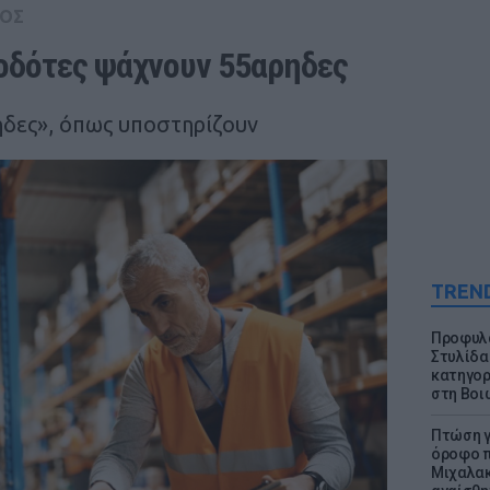
ΟΣ
γοδότες ψάχνουν 55αρηδες
δες», όπως υποστηρίζουν
TREN
Προφυλα
Στυλίδα
κατηγορ
στη Βοι
Πτώση γ
όροφο π
Μιχαλακ