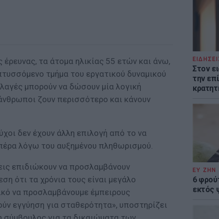
ΕΙΔΗΣΕΙ
έρευνας, τα άτομα ηλικίας 55 ετών και άνω,
Στον ε
απτυσσόμενο τμήμα του εργατικού δυναμικού
την επί
λλαγές μπορούν να δώσουν μία λογική
κρατητ
ι άνθρωποι ζουν περισσότερο και κάνουν
ύχοι δεν έχουν άλλη επιλογή από το να
 πέρα λόγω του αυξημένου πληθωρισμού.
εις επιδιώκουν να προσλαμβάνουν
ΕΥ ΖΗΝ
ση ότι τα χρόνια τους είναι μεγάλο
6 φρού
εκτός 
γικό να προσλαμβάνουμε έμπειρους
ύν εγγύηση για σταθερότητα», υποστηρίζει
ρη σύμβουλος για τα δικαιώματα των