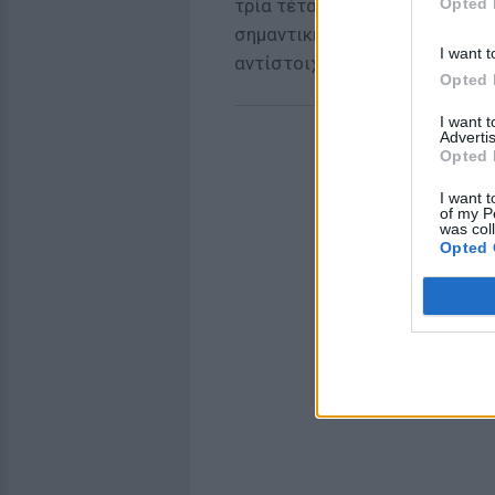
Opted 
τρία τέταρτα, ηλικίας 65 και 
σημαντική για αυτούς. Μεταξύ
I want t
αντίστοιχο ποσοστό ήταν 61
Opted 
I want 
Advertis
Opted 
I want t
of my P
was col
Opted 