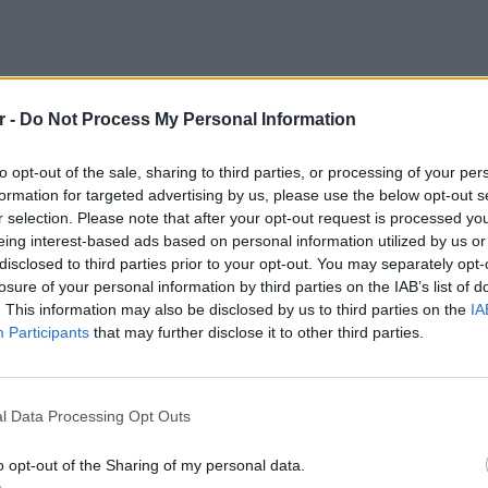
r -
Do Not Process My Personal Information
to opt-out of the sale, sharing to third parties, or processing of your per
formation for targeted advertising by us, please use the below opt-out s
νφόρτι, η πρόσληψη μεγαλύτερων σε ηλικία
r selection. Please note that after your opt-out request is processed y
ά αποτελέσματα. «Μπορεί η βάρδια τους να
eing interest-based ads based on personal information utilized by us or
είναι στη δουλειά δέκα λεπτά νωρίτερα. Αυτό
disclosed to third parties prior to your opt-out. You may separately opt-
ό ήθος», επισημαίνει.
losure of your personal information by third parties on the IAB’s list of
. This information may also be disclosed by us to third parties on the
IA
της «Wall Street Journal», οι εργαζόμενοι
Participants
that may further disclose it to other third parties.
υν τους τελευταίους μήνες μεγάλη ζήτηση σε
ΕΙΔΗΣΕΙ
Γονικές
l Data Processing Opt Outs
μεταφο
urnal» και του ινστιτούτου «NORC» που
φόρο
σχετικά με τις αξίες των Αμερικανών, τα
o opt-out of the Sharing of my personal data.