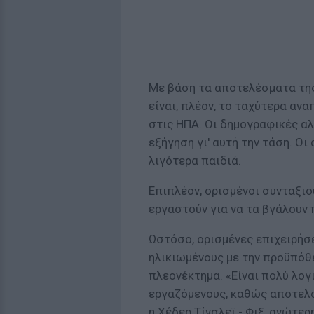
Με βάση τα αποτελέσματα της 
είναι, πλέον, το ταχύτερα αν
στις ΗΠΑ. Οι δημογραφικές α
εξήγηση γι' αυτή την τάση. Ο
λιγότερα παιδιά.
Επιπλέον, ορισμένοι συνταξιο
εργαστούν για να τα βγάλουν
Ωστόσο, ορισμένες επιχειρήσ
ηλικιωμένους με την προϋπόθε
πλεονέκτημα. «Είναι πολύ λο
εργαζόμενους, καθώς αποτελο
η Χέδερ Τίνσλεϊ - Φιξ, ανώτε