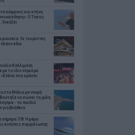
τη
ετε κάφρους και κτήνη
νσυναίσθηση»: Ο Τάσος
..δικάζει
α μουσεία: Οι τουρίστες
 πλέον εδώ
Ιουλία Καλλιμάνη
 με το ίδιο νόμισμα
 «Εσένα σου αρέσει
α στα Μάλια με νεκρή
 Βούτηξε να σώσει τη φίλη
πνίγηκε - τα παιδιά
 για βοήθεια
 σήμερα 7/8: Η μέρα
τις κινήσεις συμφιλίωσης