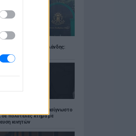
Σ
ιό σε σχολείο της Ταϊλάνδης:
ς άνοιξε πυρ
LE
ή γαμήλια γιορτή για πασίγνωστο
ι σε πολυτελές κτήμα με
ευση κινητών