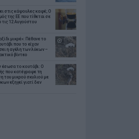
ζει στις κάψουλες καφέ; Ο
μός της ΕΕ που τίθεται σε
ό τις 12 Αυγούστου
ξίδι μικρέ»: Πέθανε το
ουτάβι που το είχαν
σει η αγέλη των λύκων –
ακτικό βίντεο
ν έσωσα το κουτάβι: Ο
ής που κατέγραφε τη
η του μικρού σκυλιού με
κων εξηγεί γιατί δεν