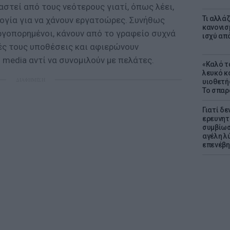
αστεί από τους νεότερους γιατί, όπως λέει,
Τι αλλά
λογία για να χάνουν εργατοώρες. Συνήθως
κανονισ
ργοπορημένοι, κάνουν από το γραφείο συχνά
ισχύ απ
ς τους υποθέσεις και αφιερώνουν
 media αντί να συνομιλούν με πελάτες.
«Καλό τα
λευκό κ
ΔΙΑΦΗΜΙΣΗ
υιοθετή
Το σπαρ
Γιατί δε
ερευνητ
συμβίωσ
αγέλη λύ
επενέβη