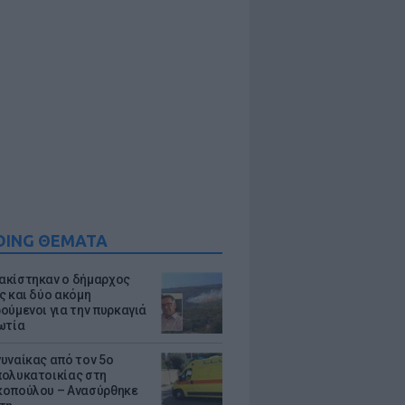
DING ΘΕΜΑΤΑ
κίστηκαν ο δήμαρχος
ς και δύο ακόμη
ούμενοι για την πυρκαγιά
ωτία
υναίκας από τον 5ο
ολυκατοικίας στη
οπούλου – Ανασύρθηκε