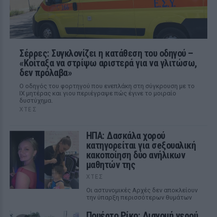
Σέρρες: Συγκλονίζει η κατάθεση του οδηγού –
«Κοίταξα να στρίψω αριστερά για να γλιτώσω,
δεν πρόλαβα»
Ο οδηγός του φορτηγού που ενεπλάκη στη σύγκρουση με το
ΙΧ μητέρας και γιου περιέγραψε πώς έγινε το μοιραίο
δυστύχημα.
ΧΤΕΣ
ΗΠΑ: Δασκάλα χορού
κατηγορείται για σeξουαλική
κακοποίηση δύο ανήλικων
μαθητών της
ΧΤΕΣ
Οι αστυνομικές Αρχές δεν αποκλείουν
την ύπαρξη περισσότερων θυμάτων
Πουέρτο Ρίκο: Διανομή νερού