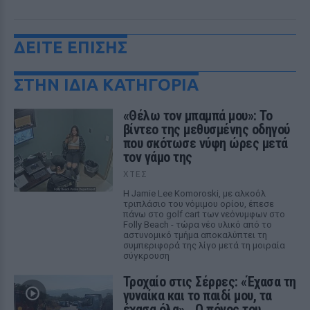
ΔΕΙΤΕ ΕΠΙΣΗΣ
ΣΤΗΝ ΙΔΙΑ ΚΑΤΗΓΟΡΙΑ
«Θέλω τον μπαμπά μου»: Το
βίντεο της μεθυσμένης οδηγού
που σκότωσε νύφη ώρες μετά
τον γάμο της
ΧΤΕΣ
Η Jamie Lee Komoroski, με αλκοόλ
τριπλάσιο του νόμιμου ορίου, έπεσε
πάνω στο golf cart των νεόνυμφων στο
Folly Beach - τώρα νέο υλικό από το
αστυνομικό τμήμα αποκαλύπτει τη
συμπεριφορά της λίγο μετά τη μοιραία
σύγκρουση
Τροχαίο στις Σέρρες: «Έχασα τη
γυναίκα και το παιδί μου, τα
έχασα όλα» ‑ Ο πόνος του