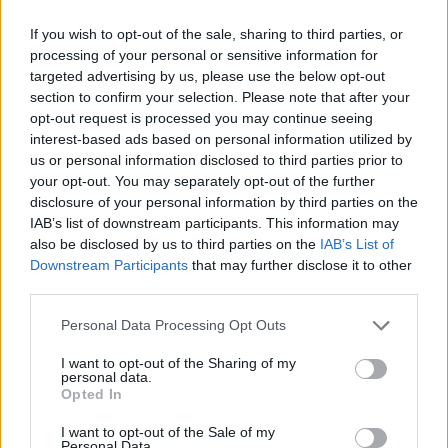
If you wish to opt-out of the sale, sharing to third parties, or
processing of your personal or sensitive information for
targeted advertising by us, please use the below opt-out
section to confirm your selection. Please note that after your
opt-out request is processed you may continue seeing
interest-based ads based on personal information utilized by
us or personal information disclosed to third parties prior to
your opt-out. You may separately opt-out of the further
disclosure of your personal information by third parties on the
IAB’s list of downstream participants. This information may
also be disclosed by us to third parties on the
IAB’s List of
Downstream Participants
that may further disclose it to other
third parties.
Ακολουθήστε το E-Radio.gr στο
Google News
και μάθετε πρώτοι
Personal Data Processing Opt Outs
τα πιο hot νέα
.
I want to opt-out of the Sharing of my
Για ακόμη περισσότερα
νέα
, μπείτε στην
ροή
personal data.
Opted In
ειδήσεων
του E-Daily.gr
I want to opt-out of the Sale of my
Ακολουθήστε το E-Radio.gr και στο Instagram
Personal Data.