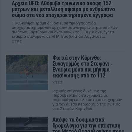
Αρχεία UFO: Αθόρυβα τριγωνικά σκάφη 152
μέτρων και μεταλλική σφαίρα με ανθρώπινο
σώμα στα νέα αποχαρακτηρισμένα έγγραφα
Η κυβέρνηση Τραμπ δημοσίευσε την 5η παρτίδα
αποχαρακτηρισμένων αρχείων με αναφορές στρατιωτικών
πιλότων, μαρτύρων και αναλύσεων του FBI για ανεξήγητα
εναέρια φαινόμενα σε ΗΠΑ, Βραζιλία και Αφγανιστάν.
ΧΤΕΣ
Φωτιά στην Κόρινθο:
Συναγερμός στο Στεφάνι ‑
Εναέρια μέσα και μήνυμα
εκκένωσης από το 112
ΧΤΕΣ
Ισχυρές επίγειες δυνάμεις της
Πυροσβεστικής ενισχυμένες με
αεροσκάφη και ελικόπτερα επιχειρούν
για τον άμεσο περιορισμό της φωτιάς
στο Στεφάνι Κορίνθου.
Απόψε τα δοκιμαστικά
δρομολόγια για την επέκταση
του Μετρό Θεσσαλονίκης προς