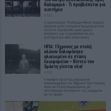
Καλαμαριά ‑ Τι προβλέπεται για
εισιτήρια
ΧΤΕΣ
Ο υφυπουργός Υποδομών Νίκος Ταχιάος
εξήγησε γιατί τα πρώτα δρομολόγια θα
γίνονται νυχτερινές ώρες χωρίς
επιβάτες, και τι προβλέπεται για
εισιτήρια και νέες επεκτάσεις.
ΗΠΑ: 15χρονος με στολή
κλόουν δολοφόνησε
ηλικιωμένο σε στάση
λεωφορείου – Βίντεο του
δράστη γίνεται viral
ΧΤΕΣ
Ο έφηβος δράστης μαχαίρωσε
επανειλημμένα τον 78χρονο Τζον Γουέσλι
Αλεν σε στάση λεωφορείου, με
αποτέλεσμα τον θάνατό του, σύμφωνα
με τις αρχές