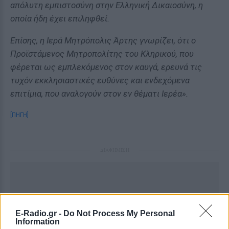
απόλυτη εμπιστοσύνη στην Ελληνική Δικαιοσύνη, η
οποία ήδη έχει επιληφθεί.
Επίσης, η Ιερά Μητρόπολις Άρτης γνωρίζει, ότι ο
Προϊστάμενος Μητροπολίτης του Κληρικού, που
φέρεται ως εμπλεκόμενος στον καυγά, ερευνά τις
τυχόν εκκλησιαστικές ευθύνες και ενδεχόμενα
επιτίμια, που αναλογούν στον εν θέματι Ιερέα».
[ΠΗΓΗ]
ΔΙΑΦΗΜΙΣΗ
E-Radio.gr -
Do Not Process My Personal
Information