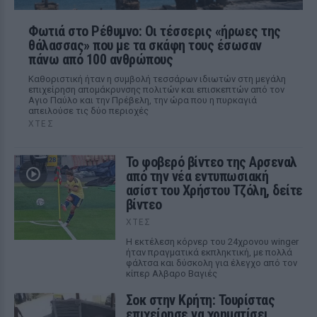
Φωτιά στο Ρέθυμνο: Οι τέσσερις «ήρωες της
θάλασσας» που με τα σκάφη τους έσωσαν
πάνω από 100 ανθρώπους
Καθοριστική ήταν η συμβολή τεσσάρων ιδιωτών στη μεγάλη
επιχείρηση απομάκρυνσης πολιτών και επισκεπτών από τον
Αγιο Παύλο και την Πρέβελη, την ώρα που η πυρκαγιά
απειλούσε τις δύο περιοχές
ΧΤΕΣ
Το φοβερό βίντεο της Αρσεναλ
από την νέα εντυπωσιακή
ασίστ του Χρήστου Τζόλη, δείτε
βίντεο
ΧΤΕΣ
Η εκτέλεση κόρνερ του 24χρονου winger
ήταν πραγματικά εκπληκτική, με πολλά
φάλτσα και δύσκολη για έλεγχο από τον
κίπερ Αλβαρο Βαγιές
Σοκ στην Κρήτη: Τουρίστας
επιχείρησε να χρηματίσει