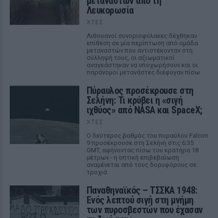
μεταναστών από τη
Λευκορωσία
ΧΤΕΣ
Λιθουανοί συνοριοφύλακες δέχθηκαν
επίθεση σε μία περίπτωση από ομάδα
μεταναστών που αντιστέκονταν στη
σύλληψή τους, οι αξιωματικοί
αναγκάστηκαν να υποχωρήσουν και οι
παράνομοι μετανάστες διέφυγαν πίσω
Πύραυλος προσέκρουσε στη
Σελήνη: Τι κρύβει η «σιγή
ιχθύος» από NASA και SpaceX;
ΧΤΕΣ
Ο δεύτερος βαθμός του πυραύλου Falcon
9 προσέκρουσε στη Σελήνη στις 6:35
GMT, αφήνοντας πίσω του κρατήρα 18
μέτρων - η οπτική επιβεβαίωση
αναμένεται από τους δορυφόρους σε
τροχιά
Παναθηναϊκός – ΤΣΣΚΑ 1948:
Ενός λεπτού σιγή στη μνήμη
των πυροσβεστών που έχασαν