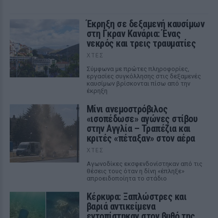
Έκρηξη σε δεξαμενή καυσίμων
στη Γκραν Κανάρια: Ένας
νεκρός και τρεις τραυματίες
ΧΤΕΣ
Σύμφωνα με πρώτες πληροφορίες,
εργασίες συγκόλλησης στις δεξαμενές
καυσίμων βρίσκονται πίσω από την
έκρηξη
Μίνι ανεμοστρόβιλος
«ισοπέδωσε» αγώνες στίβου
στην Αγγλία – Τραπέζια και
κριτές «πέταξαν» στον αέρα
ΧΤΕΣ
Αγωνοδίκες εκσφενδονίστηκαν από τις
θέσεις τους όταν η δίνη «έπληξε»
απροειδοποίητα το στάδιο
Κέρκυρα: Ξαπλώστρες και
βαριά αντικείμενα
εντοπίστηκαν στον βυθό της