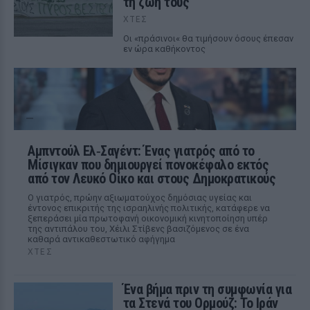
τη ζωή τους
ΧΤΕΣ
Οι «πράσινοι« θα τιμήσουν όσους έπεσαν
εν ώρα καθήκοντος
Αμπντούλ Ελ‑Σαγέντ: Ένας γιατρός από το
Μίσιγκαν που δημιουργεί πονοκέφαλο εκτός
από τον Λευκό Οίκο και στους Δημοκρατικούς
Ο γιατρός, πρώην αξιωματούχος δημόσιας υγείας και
έντονος επικριτής της ισραηλινής πολιτικής, κατάφερε να
ξεπεράσει μία πρωτοφανή οικονομική κινητοποίηση υπέρ
της αντιπάλου του, Χέιλι Στίβενς βασιζόμενος σε ένα
καθαρά αντικαθεστωτικό αφήγημα
ΧΤΕΣ
Ένα βήμα πριν τη συμφωνία για
τα Στενά του Ορμούζ: Το Ιράν