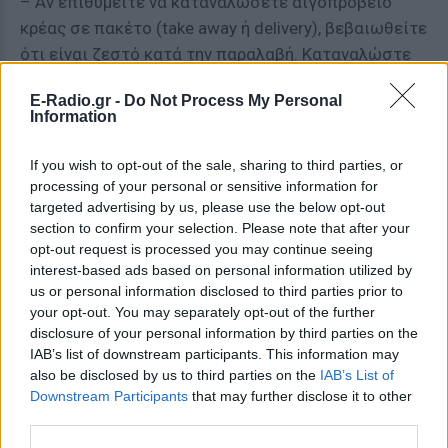
– Αν επιθυμείτε να καταναλώσετε αιγοπρόβειο
κρέας σε πακέτο (take away ή delivery), βεβαιωθείτε
ότι είναι ζεστό κατά την παραλαβή. Καταναλώστε
το μαγειρεμένο κρέας εντός 2 ωρών (ή 1 ώρας αν η
E-Radio.gr -
Do Not Process My Personal
θερμοκρασία είναι 32°C). Αν δεν πρόκειται να
Information
καταναλωθεί αμέσως, τοποθετήστε το στο ψυγείο
σε θερμοκρασία ≤4°C, σε καλυμμένα δοχεία και
If you wish to opt-out of the sale, sharing to third parties, or
καταναλώστε το εντός 3-4 ημερών, κρύο ή αφού
processing of your personal or sensitive information for
targeted advertising by us, please use the below opt-out
προηγουμένως το ζεστάνετε στους 74°C.
section to confirm your selection. Please note that after your
opt-out request is processed you may continue seeing
– Θυμηθείτε ότι είναι απαραίτητο να πλένουμε τα
interest-based ads based on personal information utilized by
χέρια μας με σαπούνι και νερό πριν, κατά τη
us or personal information disclosed to third parties prior to
διάρκεια και μετά τον χειρισμό των τροφίμων.
your opt-out. You may separately opt-out of the further
disclosure of your personal information by third parties on the
– Χρησιμοποιήστε ξεχωριστές επιφάνειες
IAB’s list of downstream participants. This information may
εργασίες και εργαλεία (π.χ. μαχαίρια) για ωμά και
also be disclosed by us to third parties on the
IAB’s List of
Downstream Participants
that may further disclose it to other
μαγειρεμένα τρόφιμα. Ακολουθήστε την ίδια
third parties.
διαδικασία για τα κρέατα και τα υπόλοιπα τρόφιμα.