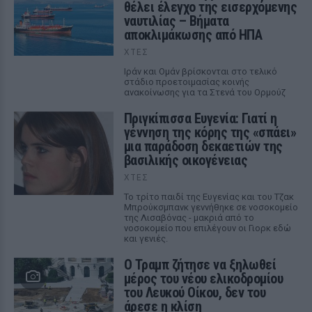
θέλει έλεγχο της εισερχόμενης
ναυτιλίας – Βήματα
αποκλιμάκωσης από ΗΠΑ
ΧΤΕΣ
Ιράν και Ομάν βρίσκονται στο τελικό
στάδιο προετοιμασίας κοινής
ανακοίνωσης για τα Στενά του Ορμούζ
Πριγκίπισσα Ευγενία: Γιατί η
γέννηση της κόρης της «σπάει»
μια παράδοση δεκαετιών της
βασιλικής οικογένειας
ΧΤΕΣ
Το τρίτο παιδί της Ευγενίας και του Τζακ
Μπρούκσμπανκ γεννήθηκε σε νοσοκομείο
της Λισαβόνας - μακριά από το
νοσοκομείο που επιλέγουν οι Γιορκ εδώ
και γενιές.
Ο Τραμπ ζήτησε να ξηλωθεί
μέρος του νέου ελικοδρομίου
του Λευκού Οίκου, δεν του
άρεσε η κλίση