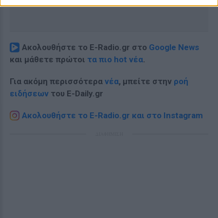
Ακολουθήστε το E-Radio.gr στο
Google News
και μάθετε πρώτοι
τα πιο hot νέα
.
Για ακόμη περισσότερα
νέα
, μπείτε στην
ροή
ειδήσεων
του E-Daily.gr
Ακολουθήστε το E-Radio.gr και στο Instagram
ΔΙΑΦΗΜΙΣΗ