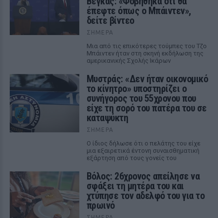
Βέγκας: «Φοβήθηκα ότι θα
έπεφτε όπως ο Μπάιντεν»,
δείτε βίντεο
ΣΉΜΕΡΑ
Μια από τις επικότερες τούμπες του Τζο
Μπάιντεν ήταν στη σκηνή εκδήλωση της
αμερικανικής Σχολής Ικάρων
Μυστράς: «Δεν ήταν οικονομικό
το κίνητρο» υποστηρίζει ο
συνήγορος του 55χρονου που
είχε τη σορό του πατέρα του σε
καταψύκτη
ΣΉΜΕΡΑ
Ο ίδιος δήλωσε ότι ο πελάτης του είχε
μια εξαιρετικά έντονη συναισθηματική
εξάρτηση από τους γονείς του
Βόλος: 26χρονος απείλησε να
σφάξει τη μητέρα του και
χτύπησε τον αδελφό του για το
πρωινό
ΣΉΜΕΡΑ