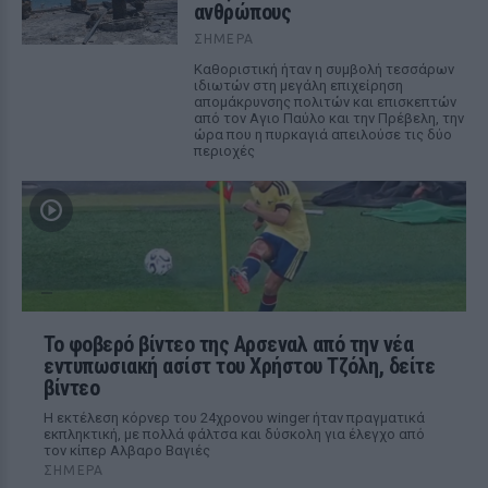
ανθρώπους
ΣΉΜΕΡΑ
Καθοριστική ήταν η συμβολή τεσσάρων
ιδιωτών στη μεγάλη επιχείρηση
απομάκρυνσης πολιτών και επισκεπτών
από τον Αγιο Παύλο και την Πρέβελη, την
ώρα που η πυρκαγιά απειλούσε τις δύο
περιοχές
Το φοβερό βίντεο της Αρσεναλ από την νέα
εντυπωσιακή ασίστ του Χρήστου Τζόλη, δείτε
βίντεο
Η εκτέλεση κόρνερ του 24χρονου winger ήταν πραγματικά
εκπληκτική, με πολλά φάλτσα και δύσκολη για έλεγχο από
τον κίπερ Αλβαρο Βαγιές
ΣΉΜΕΡΑ