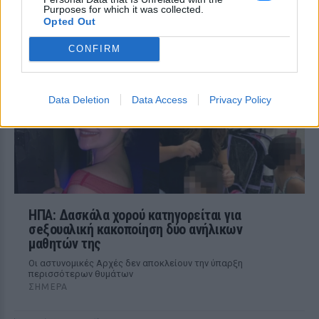
για να γλιτώσω, δεν πρόλαβα»
Purposes for which it was collected.
Opted Out
ΣΉΜΕΡΑ
Ο οδηγός του φορτηγού που ενεπλάκη
CONFIRM
στη σύγκρουση με το ΙΧ μητέρας και γιου
περιέγραψε πώς έγινε το μοιραίο
δυστύχημα.
Data Deletion
Data Access
Privacy Policy
ΗΠΑ: Δασκάλα χορού κατηγορείται για
σeξουαλική κακοποίηση δύο ανήλικων
μαθητών της
Οι αστυνομικές Αρχές δεν αποκλείουν την ύπαρξη
περισσότερων θυμάτων
ΣΉΜΕΡΑ