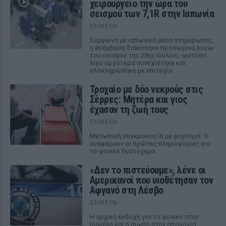
χειρουργείο την ώρα του
σεισμού των 7,1R στην Ιαπωνία
ΣΉΜΕΡΑ
Σύμφωνα με ιαπωνικά μέσα ενημέρωσης,
η επέμβαση διακόπηκε προσωρινά λόγω
του σεισμού της 28ης Ιουλίου, ωστόσο
λίγο αργότερα συνεχίστηκε και
ολοκληρώθηκε με επιτυχία
Τροχαίο με δύο νεκρούς στις
Σέρρες: Μητέρα και γιος
έχασαν τη ζωή τους
ΣΉΜΕΡΑ
Μετωπική σύγκρουση ΙΧ με φορτηγό: Τι
αναφέρουν οι πρώτες πληροφορίες για
το φονικό δυστύχημα
«Δεν το πιστεύουμε», λένε οι
Αμερικανοί που υιοθέτησαν τον
Αφγανό στη Λέσβο
ΣΉΜΕΡΑ
Η αρχική εκδοχή για το φονικό στην
Κυψέλη και η σιωπή στην απολογία