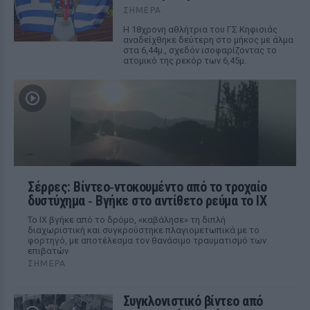
ΣΉΜΕΡΑ
Η 18χρονη αθλήτρια του ΓΣ Κηφισιάς
αναδείχθηκε δεύτερη στο μήκος με άλμα
στα 6,44μ., σχεδόν ισοφαρίζοντας το
ατομικό της ρεκόρ των 6,45μ.
Σέρρες: Βίντεο‑ντοκουμέντο από το τροχαίο
δυστύχημα ‑ Βγήκε στο αντίθετο ρεύμα το ΙΧ
Το ΙΧ βγήκε από το δρόμο, «καβάλησε» τη διπλή
διαχωριστική και συγκρούστηκε πλαγιομετωπικά με το
φορτηγό, με αποτέλεσμα τον θανάσιμο τραυματισμό των
επιβατών
ΣΉΜΕΡΑ
Συγκλονιστικό βίντεο από