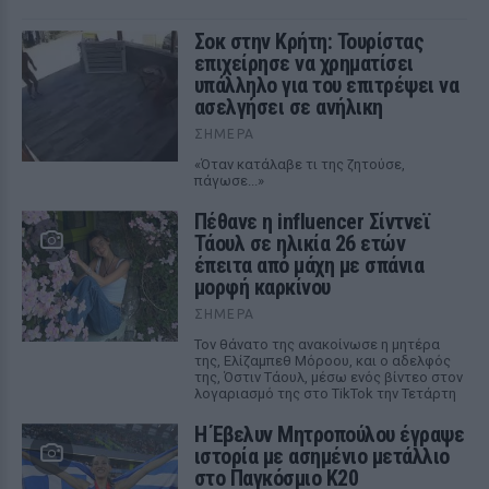
Σοκ στην Κρήτη: Τουρίστας
επιχείρησε να χρηματίσει
υπάλληλο για του επιτρέψει να
ασελγήσει σε ανήλικη
ΣΉΜΕΡΑ
«Όταν κατάλαβε τι της ζητούσε,
πάγωσε...»
Πέθανε η influencer Σίντνεϊ
Τάουλ σε ηλικία 26 ετών
έπειτα από μάχη με σπάνια
μορφή καρκίνου
ΣΉΜΕΡΑ
Τον θάνατο της ανακοίνωσε η μητέρα
της, Ελίζαμπεθ Μόροου, και ο αδελφός
της, Όστιν Τάουλ, μέσω ενός βίντεο στον
λογαριασμό της στο TikTok την Τετάρτη
Η Έβελυν Μητροπούλου έγραψε
ιστορία με ασημένιο μετάλλιο
στο Παγκόσμιο Κ20