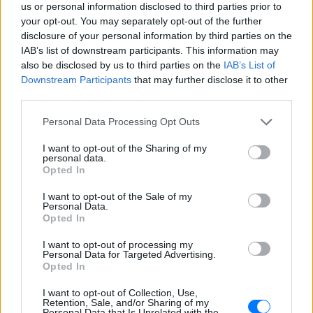
Καλαμαριά ‑ Τι προβλέπεται για
us or personal information disclosed to third parties prior to
εισιτήρια
your opt-out. You may separately opt-out of the further
ΣΉΜΕΡΑ
disclosure of your personal information by third parties on the
IAB’s list of downstream participants. This information may
Ο υφυπουργός Υποδομών Νίκος Ταχιάος
εξήγησε γιατί τα πρώτα δρομολόγια θα
also be disclosed by us to third parties on the
IAB’s List of
γίνονται νυχτερινές ώρες χωρίς
Downstream Participants
that may further disclose it to other
επιβάτες, και τι προβλέπεται για
εισιτήρια και νέες επεκτάσεις.
third parties.
ΗΠΑ: 15χρονος με στολή
Personal Data Processing Opt Outs
κλόουν δολοφόνησε
ηλικιωμένο σε στάση
I want to opt-out of the Sharing of my
personal data.
λεωφορείου – Βίντεο του
Opted In
δράστη γίνεται viral
ΣΉΜΕΡΑ
I want to opt-out of the Sale of my
Personal Data.
Ο έφηβος δράστης μαχαίρωσε
Opted In
επανειλημμένα τον 78χρονο Τζον Γουέσλι
Αλεν σε στάση λεωφορείου, με
αποτέλεσμα τον θάνατό του, σύμφωνα
I want to opt-out of processing my
με τις αρχές
Personal Data for Targeted Advertising.
Opted In
Σέρρες: Συγκλονίζει η
κατάθεση του οδηγού –
I want to opt-out of Collection, Use,
Retention, Sale, and/or Sharing of my
«Κοίταξα να στρίψω αριστερά
Personal Data that Is Unrelated with the