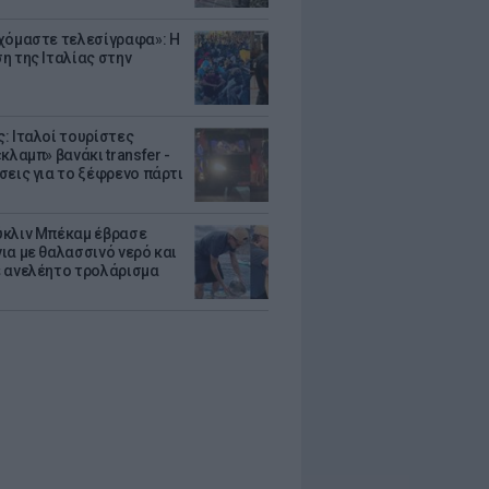
χόμαστε τελεσίγραφα»: Η
η της Ιταλίας στην
: Ιταλοί τουρίστες
κλαμπ» βανάκι transfer -
σεις για το ξέφρενο πάρτι
κλιν Μπέκαμ έβρασε
ια με θαλασσινό νερό και
 ανελέητο τρολάρισμα