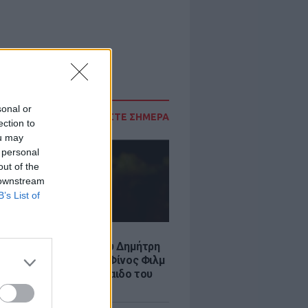
sonal or
ΔΙΑΒΑΣΤΕ ΣΗΜΕΡΑ
ection to
ou may
 personal
out of the
 downstream
B’s List of
LE
νια από τον θάνατο του Δημήτρη
χαήλ: Η ανάρτηση της Φίνος Φιλμ
 «γοητευτικό λεβεντόπαιδο του
κού σινεμά»