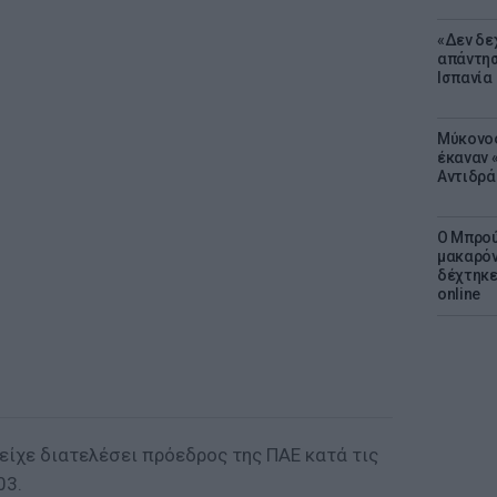
«Δεν δε
απάντησ
Ισπανία
Μύκονος
έκαναν «
Αντιδρά
Ο Μπρού
μακαρόν
δέχτηκε
online
είχε διατελέσει πρόεδρος της ΠΑΕ κατά τις
03.