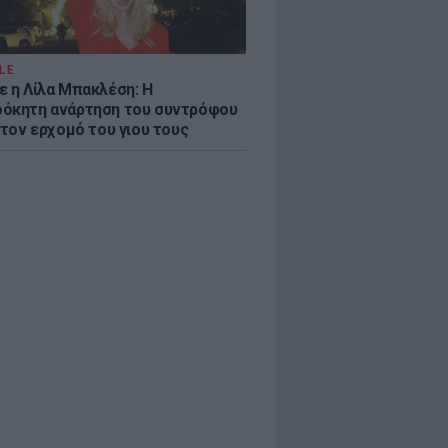
LE
ε η Λίλα Μπακλέση: Η
όκητη ανάρτηση του συντρόφου
 τον ερχομό του γιου τους