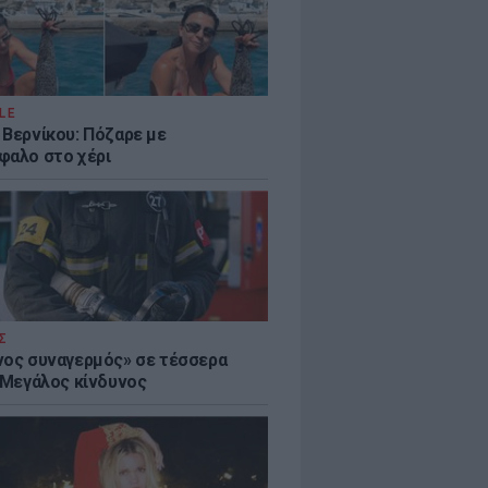
LE
 Βερνίκου: Πόζαρε με
φαλο στο χέρι
Σ
νος συναγερμός» σε τέσσερα
- Μεγάλος κίνδυνος