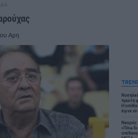
ΑΔΑ
αρούχας
του Αρη
TREN
Νοσηλεύ
πρώτη φ
Η απίθα
έγινε vir
Νεαρός 
«Πάω δι
απίθανη