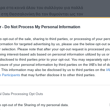
ερα στα κοινά όλου του συλλόγου για πολλά
ύ στη Θεσσαλονίκη θα τον θυμούνται ως τον
ατρέψει ένα μικρό μαγειρείο σε ένα
έν της πόλης.
r -
Do Not Process My Personal Information
θα γίνει το Σάββατο (29/4). Τη δυσάρεστη
to opt-out of the sale, sharing to third parties, or processing of your per
 του, Δημήτρης, ο οποίος έγραψε ένα
formation for targeted advertising by us, please use the below opt-out s
r selection. Please note that after your opt-out request is processed y
 media. Αναλυτικά:
eing interest-based ads based on personal information utilized by us or
disclosed to third parties prior to your opt-out. You may separately opt-
ια, παιδί πολύτεκνης οικογένειας, διωγμένος
losure of your personal information by third parties on the IAB’s list of
πτοκαρυά Πιερίας. Δούλεψες πολύ…
. This information may also be disclosed by us to third parties on the
IA
κρό μαγειρείο το έκανες σήμα κατατεθέν της
Participants
that may further disclose it to other third parties.
τζίδικο ΤΣΑΡΟΥΧΑΣ. Ασχολήθηκες με την
LIFESTY
ό 30 οικοδομές. Έθεσες τον εαυτό σου στην
22 χρό
 ενασχόλησης με τα κοινά. Έκανες το όνομά
Παπαμι
l Data Processing Opt Outs
για το
την ευγενική σου παρουσία. Και πάνω απ’ όλα
ελληνι
o opt-out of the Sharing of my personal data.
με την μητέρα μας Χάρη, όπως την έλεγες, με