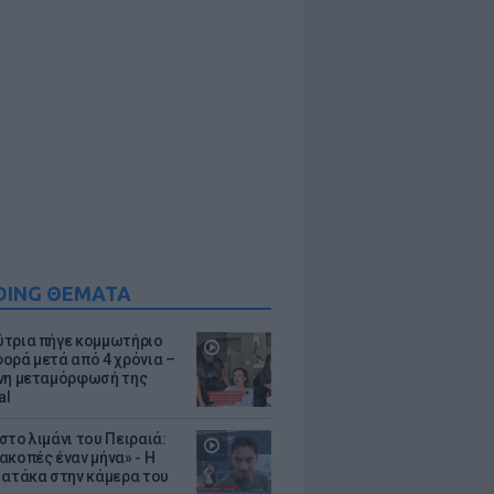
DING ΘΕΜΑΤΑ
τρια πήγε κομμωτήριο
ορά μετά από 4 χρόνια –
νη μεταμόρφωσή της
al
στο λιμάνι του Πειραιά:
ακοπές έναν μήνα» - Η
 ατάκα στην κάμερα του