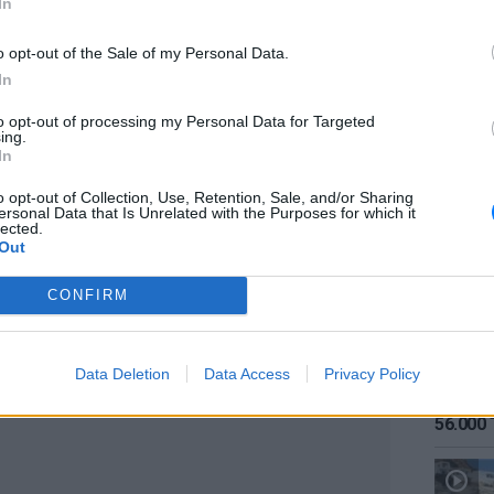
In
η και τον Δημήτριο. Γνώρισες 7 εγγόνια
Χαρά, Χρυσή και Νίκος) και 3 δισέγγονα τη
o opt-out of the Sale of my Personal Data.
ην Ειρηνούλα. Ταλαιπωρήθηκες πολύ τα
In
ία σου και το μόνο που ήθελες και το
ς καλά”. Σήμερα έκλεισες έναν γεμάτο κύκλο
to opt-out of processing my Personal Data for Targeted
ing.
ην αδικοχαμένη μητέρα μας στους ουρανούς.
ΕΙΔΗΣΕΙ
In
Καιρός:
 σε ξεχάσει ποτέ κανείς μας».
σήμερα
o opt-out of Collection, Use, Retention, Sale, and/or Sharing
ersonal Data that Is Unrelated with the Purposes for which it
lected.
Out
CONFIRM
ΔΙΑΦΗΜΙΣΗ
Data Deletion
Data Access
Privacy Policy
ΕΙΔΗΣΕΙ
Αύγουσ
56.000 