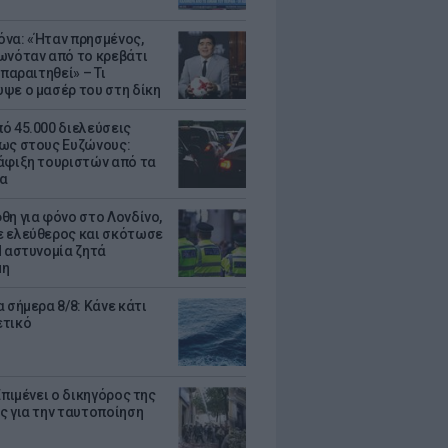
να: «Ήταν πρησμένος,
ωνόταν από το κρεβάτι
 παραιτηθεί» – Τι
ψε ο μασέρ του στη δίκη
ό 45.000 διελεύσεις
ως στους Ευζώνους:
άφιξη τουριστών από τα
α
θη για φόνο στο Λονδίνο,
 ελεύθερος και σκότωσε
Η αστυνομία ζητά
μη
 σήμερα 8/8: Κάνε κάτι
ετικό
Επιμένει ο δικηγόρος της
ς για την ταυτοποίηση