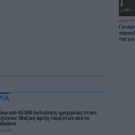
LIFESTY
Γέννησ
απροσδ
της για
ΡΙΑ
άνω από 45.000 διελεύσεις ημερησίως στους
υζώνους: Μαζική άφιξη τουριστών από τα
αλκάνια
ΉΜΕΡΑ