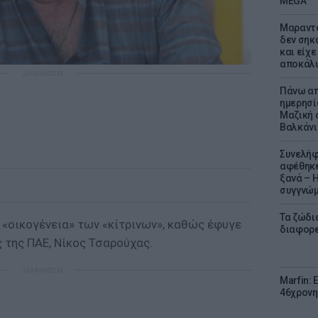
MEGA
Μαραντό
δεν σηκ
και είχε
αποκάλυ
ΔΙΑΦΗΜΙΣΗ
Πάνω απ
ημερησί
Μαζική 
Βαλκάνι
Συνελήφ
αφέθηκε
ξανά – 
συγγνώ
Τα ζώδια
 «οικογένεια» των «κίτρινων», καθώς έφυγε
διαφορ
 της ΠΑΕ, Νίκος Τσαρούχας.
ΔΙΑΦΗΜΙΣΗ
Marfin: 
46χρονη