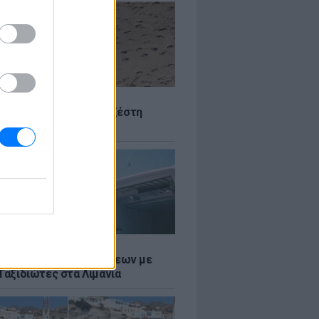
Σ
 Πού θα «χτυπήσει» η ζέστη
Σ
τος: Ρεκόρ Αναχωρήσεων με
Ταξιδιώτες στα Λιμάνια