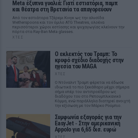
Meta έξυπνα γυαλιά: Γιατί εστιατόρια, παμπ
και θέατρα στη Βρετανία τα απαγορεύουν
Από τον εστιάτορα Τζέρεμι Κινγκ ως την αλυσίδα
Wetherspoons και τον όμιλο ATG Theatres, ολοένα
περισσότεροι χώροι εστίασης και ψυχαγωγίας κλείνουν την
πόρτα στα Ray-Ban Meta glasses.
ΧΤΕΣ
Ο εκλεκτός του Τραμπ: Το
κρυφό σχέδιο διαδοχής στην
ηγεσία του MAGA
ΧΤΕΣ
Ο Ντόναλντ Τραμπ φέρεται να έδωσε
ιδιωτικά το πιο ξεκάθαρο μέχρι σήμερα
σήμα υπέρ του αντιπροέδρου ως
διαδόχου του στο Ρεπουμπλικανικό
Κόμμα, ενώ παράλληλα διατηρεί ανοιχτή
την εξίσωση με τον Μάρκο Ρούμπιο.
Συμφωνία εξαγοράς για την
EasyJet ‑ Στην αμερικανική
Appolo για 6,65 δισ. ευρώ
ΧΤΕΣ