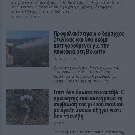
πνιγμό εντός ύδατος ως αιτία θανάτου - το 3χρονο παιδί της
αναμένεται να παραλάβει σήμερα η 21χρονη αδερφή του,
που ταξίδεψε από την Ολλανδία
ΠΡΙΝ 11 ΏΡΕΣ
Προφυλακίστηκαν ο δήμαρχος
Στυλίδας και δύο ακόμη
κατηγορούμενοι για την
πυρκαγιά στη Βοιωτία
ΠΡΙΝ 11 ΏΡΕΣ
Ομόφωνη απόφαση Ανακρίτριας και
Εισαγγελέα μετά από πολύωρη
διαδικασία που ολοκληρώθηκε τα
ξημερώματα της Παρασκευής
Γιατί δεν έσωσα το κουτάβι: Ο
ερευνητής που κατέγραφε τη
συμβίωση του μικρού σκυλιού
με αγέλη λύκων εξηγεί γιατί
δεν επενέβη
ΧΤΕΣ
«Κρατάμε την επιστημονική απόσταση,