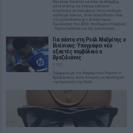
δεν είναι δυνατόν να πάω να επέμβω,
ούτε γίνεται να στείλω κάποιον
κτηνίατρο σε ένα μέρος όπου υπάρχει
αγέλη με λύκους, είναι επικίνδυνο» λέει
στο protothema.gr ο διδάκτορας
ζωολογίας του ΑΠΘ, Θεόδωρος Κομηνός
- Έχουν πεθάνει και έξι λυκόπουλα
Για πάντα στη Ρεάλ Μαδρίτης ο
Βινίσιους: Υπογράφει νέο
εξαετές συμβόλαιο ο
Βραζιλιάνος
ΧΤΕΣ
Σύμφωνα με τον Φαμπρίτσιο Ρομάνο ο
Βραζιλιάνος είναι έτοιμος να αποδεχτεί
την πρόταση της Ρεάλ