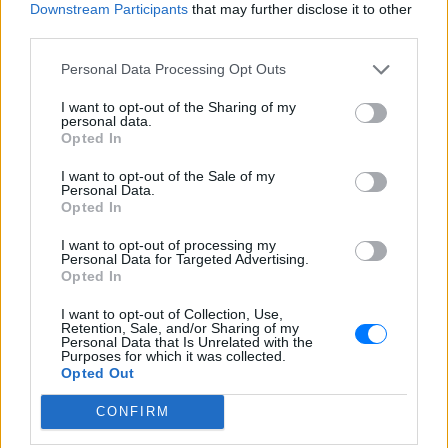
Downstream Participants
that may further disclose it to other
third parties.
Personal Data Processing Opt Outs
I want to opt-out of the Sharing of my
personal data.
Opted In
ΔΕΙΤΕ ΕΠΙΣΗΣ
I want to opt-out of the Sale of my
Personal Data.
Opted In
ΣΤΗΝ ΙΔΙΑ ΚΑΤΗΓΟΡΙΑ
I want to opt-out of processing my
Personal Data for Targeted Advertising.
Συγκλονιστικό βίντεο από
Opted In
χειρουργείο την ώρα του
σεισμού των 7,1R στην Ιαπωνία
I want to opt-out of Collection, Use,
Retention, Sale, and/or Sharing of my
ΠΡΙΝ 11 ΏΡΕΣ
Personal Data that Is Unrelated with the
Purposes for which it was collected.
Σύμφωνα με ιαπωνικά μέσα ενημέρωσης,
Opted Out
η επέμβαση διακόπηκε προσωρινά λόγω
του σεισμού της 28ης Ιουλίου, ωστόσο
λίγο αργότερα συνεχίστηκε και
CONFIRM
ολοκληρώθηκε με επιτυχία