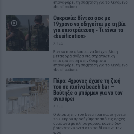
επαναφέρει τη συζήτηση για το λεγόμενο
«busification».
Ουκρανία: Βίντεο σοκ με
19χρονο να οδηγείται με τη βία
για επιστράτευση ‑ Τι είναι το
«busification»
ΧΤΕΣ
Βίντεο που φέρεται να δείχνει βίαιη
μεταφορά άνδρα για στρατιωτική
επιστράτευση στην Ουκρανία
επαναφέρει τη συζήτηση για το λεγόμενο
«busification».
Πάρο: 4χρονος έχασε τη ζωή
του σε πισίνα beach bar –
Βούτηξε ο μπάρμαν για να τον
ανασύρει
ΧΤΕΣ
Ο ιδιοκτήτης του beach bar και οι γονείς
του μικρού προσήχθησαν από τις αρχές -
σύμφωνα με πληροφορίες, κανείς δεν
βρισκόταν κοντά στο παιδί εκείνη την
ώρα