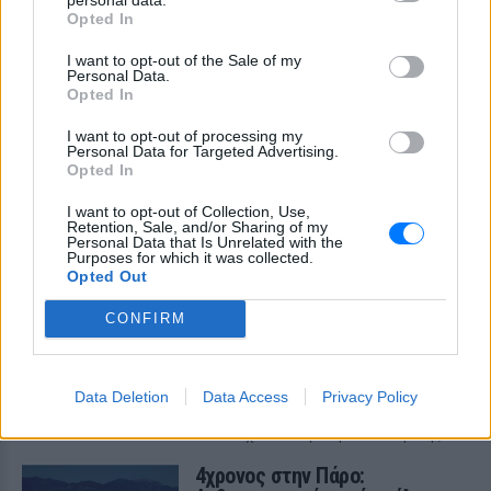
Opted In
I want to opt-out of the Sale of my
Personal Data.
Opted In
ΔΕΙΤΕ ΕΠΙΣΗΣ
I want to opt-out of processing my
Personal Data for Targeted Advertising.
Opted In
ΣΤΗΝ ΙΔΙΑ ΚΑΤΗΓΟΡΙΑ
I want to opt-out of Collection, Use,
Retention, Sale, and/or Sharing of my
Τουρισμός για Όλους
Personal Data that Is Unrelated with the
Purposes for which it was collected.
2026‑2027: Ποια ΑΦΜ
Opted Out
υποβάλλουν αιτήσεις σήμερα
(9/8) – Όλα όσα πρέπει να
CONFIRM
ξέρετε
ΠΡΙΝ 10 ΏΡΕΣ
Η προθεσμία υποβολής αιτήσεων λήγει
Data Deletion
Data Access
Privacy Policy
στις 21 Αυγούστου 2026, με επιδότηση
έως 600 ευρώ ανάλογα με την κατηγορία
δικαιούχου και την περίοδο διαμονής.
4χρονος στην Πάρο: