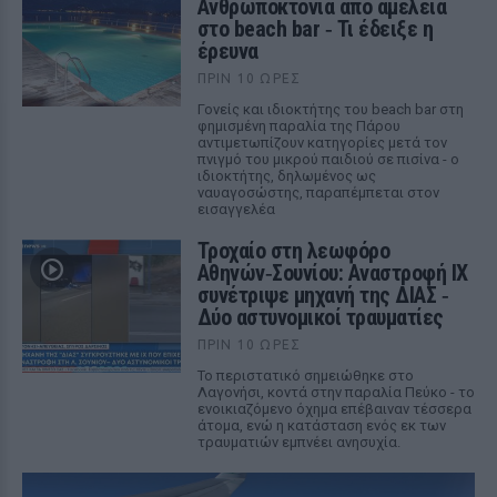
Ανθρωποκτονία από αμέλεια
στο beach bar ‑ Τι έδειξε η
έρευνα
ΠΡΙΝ 10 ΏΡΕΣ
Γονείς και ιδιοκτήτης του beach bar στη
φημισμένη παραλία της Πάρου
αντιμετωπίζουν κατηγορίες μετά τον
πνιγμό του μικρού παιδιού σε πισίνα - ο
ιδιοκτήτης, δηλωμένος ως
ναυαγοσώστης, παραπέμπεται στον
εισαγγελέα
Τροχαίο στη λεωφόρο
Αθηνών‑Σουνίου: Αναστροφή ΙΧ
συνέτριψε μηχανή της ΔΙΑΣ ‑
Δύο αστυνομικοί τραυματίες
ΠΡΙΝ 10 ΏΡΕΣ
Το περιστατικό σημειώθηκε στο
Λαγονήσι, κοντά στην παραλία Πεύκο - το
ενοικιαζόμενο όχημα επέβαιναν τέσσερα
άτομα, ενώ η κατάσταση ενός εκ των
τραυματιών εμπνέει ανησυχία.