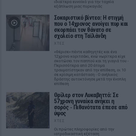
ιδιαίτερα ευνοϊκό για την ταχεία
εξάπλωση μιας πυρκαγιάς
Σοκαριστικό βίντεο: Η στιγμή
που ο 14χρονος ανοίγει πυρ και
σκορπάει τον θάνατο σε
σχολείο στη Ταϊλάνδη
ΧΤΕΣ
«Θέρισε» πέντε καθηγητές και ένα
12χρονο κοριτσάκι, ενώ νωρίτερα είχε
σκοτώσει τον παππού και τη γιαγιά του -
Περισσότερα από 20 άτομα
τραυματίστηκαν από την επίθεση, οι 10
σε κρίσιμη κατάσταση - Ο ανήλικος
δράστης αυτοκτόνησε μετά την ένοπλη
επίθεση
Θρίλερ στον Λυκαβηττό: Σε
57χρονη γυναίκα ανήκει η
σορός ‑ Πιθανότατα έπεσε από
ύψος
ΧΤΕΣ
Οι πρώτες πληροφορίες από την
ιατροδικαστική εξέταση