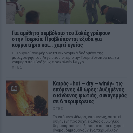
Για αμύθητο συμβόλαιο του Σαλάχ γράφουν
στην Τουρκία: Προβλέπονται έξοδα για
κομμωτήρια και... χαρτί υγείας
Οι Τούρκοί αναφέρουν τα οικονομικά δεδομένα της
μεταγραφής του Αιγύπτιου σταρ στην Τραμπζονσπόρ και τα
νούμερα που βγάζουν, προκαλούν ίλιγγο
ΧΤΕΣ
Καιρός «hot – dry – windy» τις
επόμενες 48 ώρες: Αυξημένος
ο κίνδυνος φωτιάς, συναγερμός
σε 6 περιφέρειες
ΧΤΕΣ
Το επόμενο 48ωρο, επομένως, απαιτεί
αυξημένη προσοχή, καθώς οι υψηλές
θερμοκρασίες, η ξηρασία και οι ισχυροί
άνεμοι δημιουργούν ένα περιβάλλον