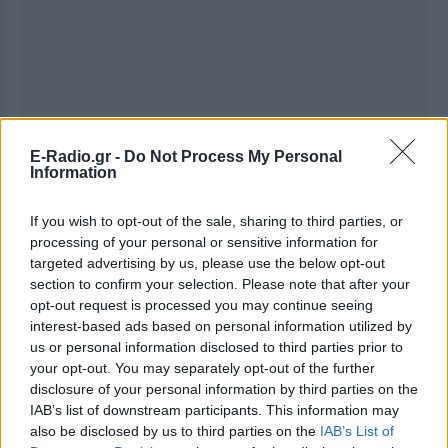
E-Radio.gr -
Do Not Process My Personal
Information
Ακολουθήστε το E-Radio.gr στο
Google News
If you wish to opt-out of the sale, sharing to third parties, or
και μάθετε πρώτοι
τα πιο hot νέα
.
processing of your personal or sensitive information for
targeted advertising by us, please use the below opt-out
section to confirm your selection. Please note that after your
Για ακόμη περισσότερα
νέα
, μπείτε στην
ροή
opt-out request is processed you may continue seeing
ειδήσεων
του E-Daily.gr
interest-based ads based on personal information utilized by
us or personal information disclosed to third parties prior to
Ακολουθήστε το E-Radio.gr και στο Instagram
your opt-out. You may separately opt-out of the further
disclosure of your personal information by third parties on the
ΔΙΑΦΗΜΙΣΗ
IAB’s list of downstream participants. This information may
also be disclosed by us to third parties on the
IAB’s List of