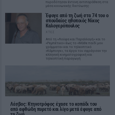
πυροδότησαν έντονη αντιπαράθεση στα
μέσα κοινωνικής δικτύωσης
Έφυγε από τη ζωή στα 74 του ο
σπουδαίος ηθοποιός Νίκος
Καλογερόπουλος
ΧΤΕΣ
Από τη «Λούφα και Παραλλαγή» και το
«Ρεμπέτικο» έως το «Μάθε παιδί μου
γράμματα» και το τηλεοπτικό
«Κάμπινγκ», τα έργα του σφράγισαν την
ελληνική κινηματογραφική και
τηλεοπτική παραγωγή
Λέσβος: Κτηνοτρόφος έχασε το κοπάδι του
από αφθώδη πυρετό και λίγο μετά έφυγε από
τη ζωή