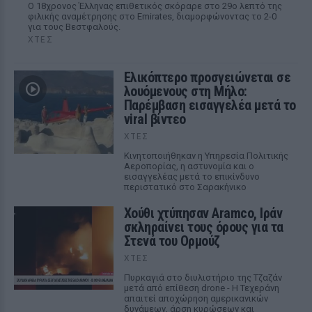
Ο 18χρονος Έλληνας επιθετικός σκόραρε στο 29ο λεπτό της
φιλικής αναμέτρησης στο Emirates, διαμορφώνοντας το 2-0
για τους Βεστφαλούς.
ΧΤΕΣ
Ελικόπτερο προσγειώνεται σε
λουόμενους στη Μήλο:
Παρέμβαση εισαγγελέα μετά το
viral βίντεο
ΧΤΕΣ
Κινητοποιήθηκαν η Υπηρεσία Πολιτικής
Αεροπορίας, η αστυνομία και ο
εισαγγελέας μετά το επικίνδυνο
περιστατικό στο Σαρακήνικο
Χούθι χτύπησαν Aramco, Ιράν
σκληραίνει τους όρους για τα
Στενά του Ορμούζ
ΧΤΕΣ
Πυρκαγιά στο διυλιστήριο της Τζαζάν
μετά από επίθεση drone - Η Τεχεράνη
απαιτεί αποχώρηση αμερικανικών
δυνάμεων, άρση κυρώσεων και