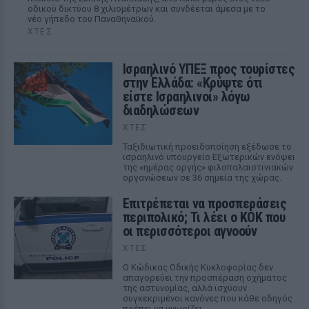
οδικού δικτύου 8 χιλιομέτρων και συνδέεται άμεσα με το
νέο γήπεδο του Παναθηναϊκού.
ΧΤΕΣ
Ισραηλινό ΥΠΕΞ προς τουρίστες
στην Ελλάδα: «Κρύψτε ότι
είστε Ισραηλινοί» λόγω
διαδηλώσεων
ΧΤΕΣ
Ταξιδιωτική προειδοποίηση εξέδωσε το
ισραηλινό υπουργείο Εξωτερικών ενόψει
της «ημέρας οργής» φιλοπαλαιστινιακών
οργανώσεων σε 36 σημεία της χώρας.
Επιτρέπεται να προσπεράσεις
περιπολικό; Τι λέει ο ΚΟΚ που
οι περισσότεροι αγνοούν
ΧΤΕΣ
Ο Κώδικας Οδικής Κυκλοφορίας δεν
απαγορεύει την προσπέραση οχήματος
της αστυνομίας, αλλά ισχύουν
συγκεκριμένοι κανόνες που κάθε οδηγός
πρέπει να γνωρίζει.